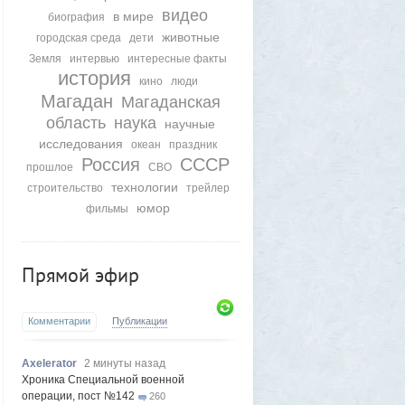
видео
в мире
биография
животные
городская среда
дети
Земля
интервью
интересные факты
история
кино
люди
Магадан
Магаданская
область
наука
научные
исследования
океан
праздник
Россия
СССР
прошлое
СВО
технологии
строительство
трейлер
юмор
фильмы
Прямой эфир
Комментарии
Публикации
Axelerator
2 минуты назад
Хроника Специальной военной
операции, пост №142
260