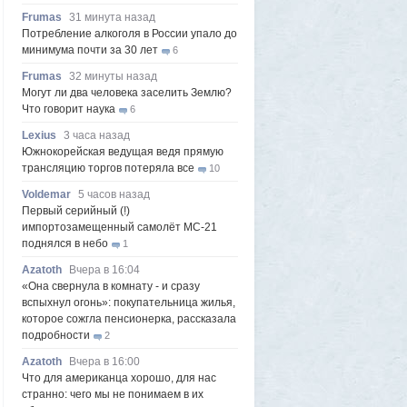
Frumas
31 минута назад
Потребление алкоголя в России упало до
минимума почти за 30 лет
6
Frumas
32 минуты назад
Могут ли два человека заселить Землю?
Что говорит наука
6
Lexius
3 часа назад
Южнокорейская ведущая ведя прямую
трансляцию торгов потеряла все
10
Voldemar
5 часов назад
Первый серийный (!)
импортозамещенный самолёт МС-21
поднялся в небо
1
Azatoth
Вчера в 16:04
«Она свернула в комнату - и сразу
вспыхнул огонь»: покупательница жилья,
которое сожгла пенсионерка, рассказала
подробности
2
Azatoth
Вчера в 16:00
Что для американца хорошо, для нас
странно: чего мы не понимаем в их