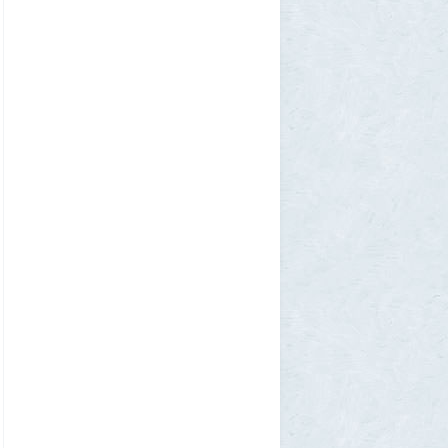
континенте? В двух ответах ошибаются
почти все
1
Azatoth
30 июля 2026, 17:17
Веселые картинки
12
SuperVal
29 июля 2026, 23:44
Плоская земля
1
SuperVal
29 июля 2026, 23:39
Текущий геополитический расклад
4
Voldemar
29 июля 2026, 21:37
Американские жулики
2
chic
28 июля 2026, 23:38
Режиссёры, которые разносили чужие
фильмы
5
Azatoth
28 июля 2026, 21:26
Дети приезжих потушили Вечный огонь и
лишили российского гражданства сразу
две семьи мигрантов
6
1GR
28 июля 2026, 18:25
М или Ж? Как раз и навсегда запомнить
род слова «тюль»?
2