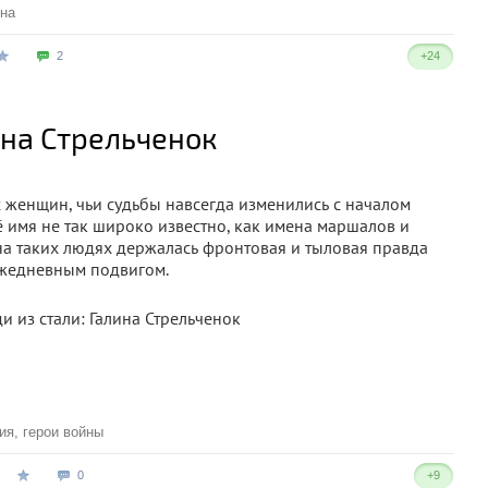
йна
2
+24
ина Стрельченок
х женщин, чьи судьбы навсегда изменились с началом
 имя не так широко известно, как имена маршалов и
на таких людях держалась фронтовая и тыловая правда
 ежедневным подвигом.
ия
,
герои войны
0
+9