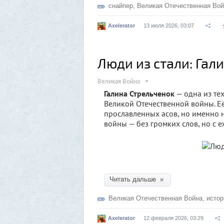
снайпер
,
Великая Отечественная Во
Axelerator
13 июля 2026, 03:07
Люди из стали: Гал
Великая Война
Галина Стрельченок
— одна из те
Великой Отечественной войны. Её
прославленных асов, но именно 
войны — без громких слов, но с
Читать дальше »
Великая Отечественная Война
,
истор
Axelerator
12 февраля 2026, 03:29