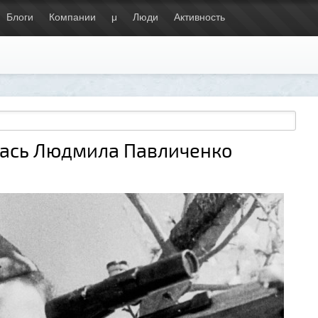
Блоги
Компании
μ
Люди
Активность
илась Людмила Павличенко