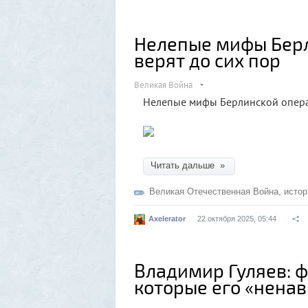
Нелепые мифы Берл
верят до сих пор⁠⁠
Великая Война
Нелепые мифы Берлинской операци
Читать дальше »
Великая Отечественная Война
,
истор
Axelerator
22 октября 2025, 05:44
Владимир Гуляев: ф
которые его «нена