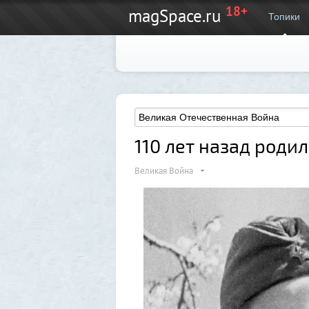
18+
magSpace.ru
Топики
110 лет назад род
Великая Война