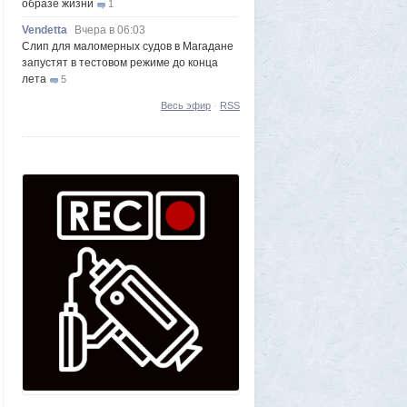
образе жизни
1
Vendetta
Вчера в 06:03
Слип для маломерных судов в Магадане
запустят в тестовом режиме до конца
лета
5
Frumas
5 августа 2026, 20:09
Весь эфир
·
RSS
Утром 5 августа Луна «взорвется»:
падение ракеты Илона Маска на
поверхность спутника можно будет
наблюдать своими глазами
1
Frumas
5 августа 2026, 20:06
Форма имеет значение: один капризный
клиент или как появились чипсы
1
Volk
5 августа 2026, 16:29
Новые закрытые контейнерные
площадки протестируют в Магадане
23
Frumas
5 августа 2026, 01:12
2000 лет никто не замечал, а ИИ увидел:
как технологии помогают археологам
восстановить то, что считалось
утраченным
1