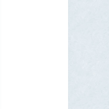
Allarm
31 июля 2026, 13:09
127 минут в аду: что успела снять
«Венера-13» до того, как её убила жара
2
muskul
31 июля 2026, 08:53
Крузак на прокачку
1
Zmey
31 июля 2026, 08:02
«Жена присаживалась к детям и
тихонько говорила на русском»: как
латвиец переехал в Псковскую область
1
Ult
31 июля 2026, 01:06
Борис Вальехо написал последнюю
картину и уходит на покой
1
1GR
30 июля 2026, 18:12
Две девушки столкнулись с медведем на
туристической тропе у Магадана
1
1GR
30 июля 2026, 17:30
Что случилось?
2
SuperVal
30 июля 2026, 17:27
Какая страна самая большая на каждом