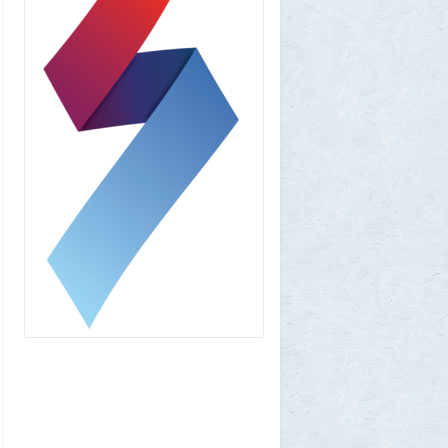
amg610
1 августа 2026, 16:39
Работавшие ранее в РФ мессенджеры
BIP и KakaoTalk перестали работать
1
1GR
1 августа 2026, 14:51
Исторический дом в центре Магадана
выставили на торги за 100 тысяч рублей
10
Allarm
1 августа 2026, 13:50
В Подмосковье мужчина устроил концерт
для соседей в честь своего дня рождения
3
1GR
1 августа 2026, 12:58
Установку пиратской Windows
собираются сделать невозможной
7
1GR
1 августа 2026, 12:56
«Одиссея» сдохла: вышел первый
трейлер индийского фильма «Рамаяна»
1
BratOK
1 августа 2026, 00:16
Почему иностранцы охотятся за
советским радиоприёмником
«Океан-214»
2