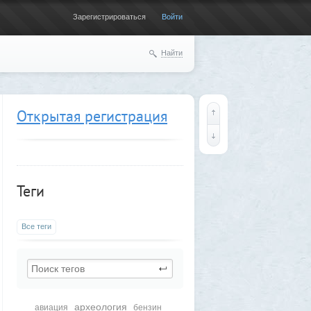
Зарегистрироваться
Войти
Найти
Открытая регистрация
Теги
Все теги
археология
авиация
бензин