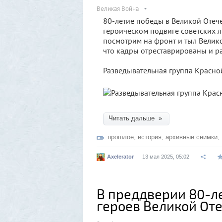
Великая Война
80-летие победы в Великой Отеч
героическом подвиге советских л
посмотрим на фронт и тыл Велик
что кадры отреставрированы и р
Разведывательная группа Красно
Читать дальше »
прошлое
,
история
,
архивные снимки
,
Axelerator
13 мая 2025, 05:02
В преддверии 80-л
героев Великой От