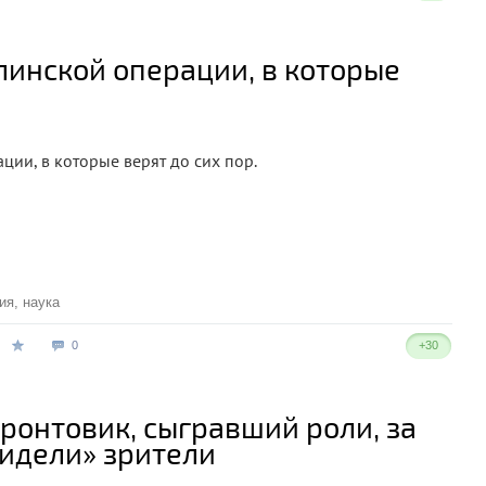
инской операции, в которые
и, в которые верят до сих пор⁠⁠.
ия
,
наука
0
+30
ронтовик, сыгравший роли, за
видели» зрители