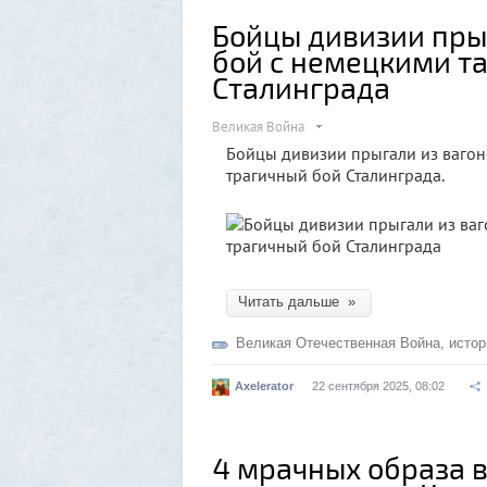
Бойцы дивизии прыг
бой с немецкими т
Сталинграда
Великая Война
Бойцы дивизии прыгали из вагоно
трагичный бой Сталинграда.
Читать дальше »
Великая Отечественная Война
,
истор
Axelerator
22 сентября 2025, 08:02
4 мрачных образа 