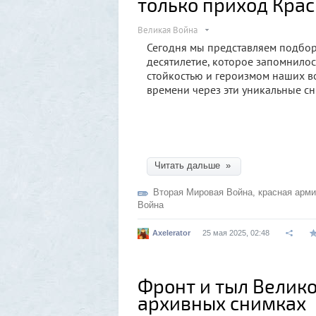
только приход Кра
Великая Война
Сегодня мы представляем подбор
десятилетие, которое запомнило
стойкостью и героизмом наших во
времени через эти уникальные сн
Читать дальше »
Вторая Мировая Война
,
красная арм
Война
Axelerator
25 мая 2025, 02:48
Фронт и тыл Велик
архивных снимках