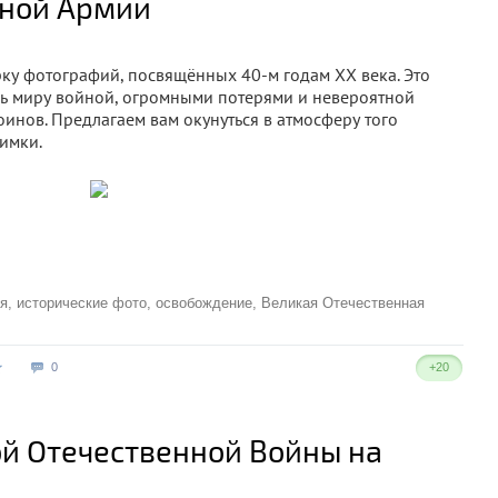
сной Армии
ку фотографий, посвящённых 40-м годам XX века. Это
сь миру войной, огромными потерями и невероятной
инов. Предлагаем вам окунуться в атмосферу того
имки.
ия
,
исторические фото
,
освобождение
,
Великая Отечественная
0
+20
ой Отечественной Войны на