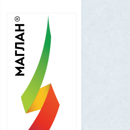
Frumas
5 августа 2026, 01:11
Китайских роботов-гуманоидов запретят
2
Frumas
4 августа 2026, 20:06
Артемий о текущем моменте
5
Frumas
3 августа 2026, 21:32
Почему укусы насекомых зудят и
чешутся
2
Voldemar
3 августа 2026, 20:17
Как гиганты с Фаэтона и пришельцы из
Нибиру строили цивилизации на Земле
25
1GR
1 августа 2026, 18:36
Леопольд Ашенбреннер: Как 24-летний
щегол заработал $30 млрд на
инвестициях в AI (и потерял их вчера)
3
Frumas
1 августа 2026, 17:10
Вселенная, для человеческого разума -
непостижима
1
1GR
1 августа 2026, 16:50
"Становится всё яснее"
1