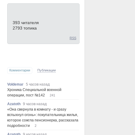
И снова НОВОСТИ
393
читателя
2793 топика
RSS
Прямой эфир
Комментарии
Публикации
Voldemar
5 часов назад
Хроника Специальной военной
операции, пост №142
241
Azatoth
9 часов назад
«Она свернула в комнату - и сразу
вспыхнул огонь»: покупательница жилья,
которое сожгла пенсионерка, рассказала
подробности
2
Azatoth
9 часов назад