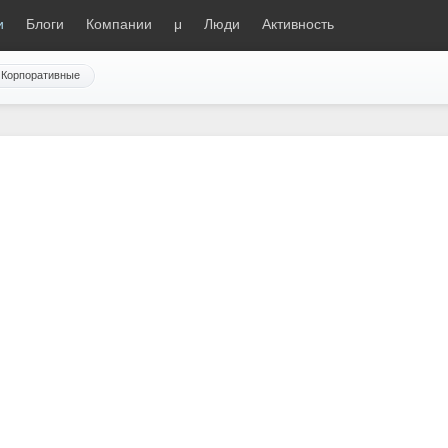
и
Блоги
Компании
μ
Люди
Активность
Корпоративные
вожным звонком возвращение
м расчетам