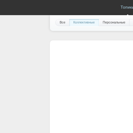
18+
magSpace.ru
Топик
Все
Коллективные
Персональные
«Сбер» назвал тре
бизнеса к наличны
И снова НОВОСТИ