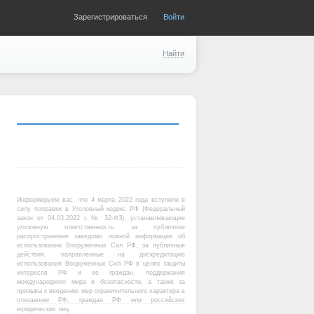
Зарегистрироваться
Войти
Найти
Открытая регистрация
Информируем вас, что 4 марта 2022 года вступили в
силу поправки в Уголовный кодекс РФ (Федеральный
закон от 04.03.2022 г. № 32-ФЗ), устанавливающие
уголовную ответственность за публичное
распространение заведомо ложной информации об
использовании Вооруженных Сил РФ, за публичные
действия, направленные на дискредитацию
использования Вооруженных Сил РФ в целях защиты
интересов РФ и ее граждан, поддержания
международного мира и безопасности, а также за
призывы к введению мер ограничительного характера в
отношении РФ, граждан РФ или российских
юридических лиц.