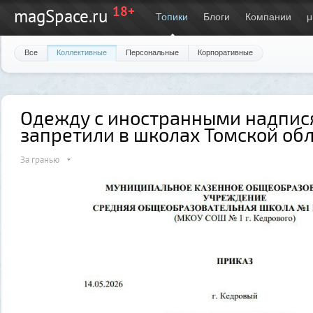
18+
magSpace.ru
Топики
Блоги
Компании
μ
Все
Коллективные
Персональные
Корпоративные
Одежду с иностранными надпи
запретили в школах Томской об
За гранью