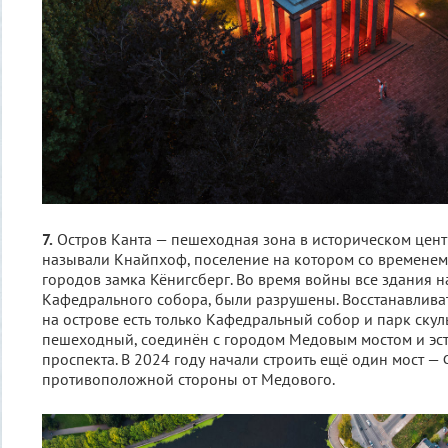
7.
Остров Канта — пешеходная зона в историческом цент
называли Кнайпхоф, поселение на котором со временем
городов замка Кёнигсберг. Во время войны все здания н
Кафедрального собора, были разрушены. Восстанавливат
на острове есть только Кафедральный собор и парк скул
пешеходный, соединён с городом Медовым мостом и эс
проспекта. В 2024 году начали строить ещё один мост —
противоположной стороны от Медового.