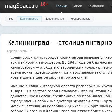
18+
magSpace.ru
Топики
Блоги
Компании
μ
Все
Коллективные
Персональные
Корпоративные
Калининград — столица янтарно
Города России
Среди российских городов Калининград выделяется не
архитектурой и атмосферой. До 1945 года он был часть
Кёнигсбергом — отсюда его европейский колорит. Несмо
время войны, здесь сохранились и восстанавливаются ст
новые дома в центре строят в том же стиле.
Именно в Калининградской области расположены круп
янтаря — из-за этого город называют Янтарной столицей.
единственное в России предприятие по промышленной д
городе очень необычные достопримечательности — орган
музей с настоящими кораблями, уникальный органный к
соборе. Ежегодно в Калининград приезжает более милли