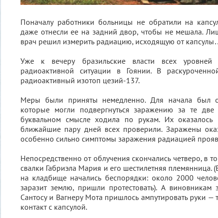
Поначалу работники больницы не обратили на капсу
даже отнесли ее на задний двор, чтобы не мешала. Ли
врач решил измерить радиацию, исходящую от капсулы
Уже к вечеру бразильские власти всех уровней 
радиоактивной ситуации в Гоянии. В раскуроченно
радиоактивный изотоп цезий-137.
Меры были приняты немедленно. Для начала был о
которые могли подвергнуться заражению за те две 
буквальном смысле ходила по рукам. Их оказалось 
ближайшие пару дней всех проверили. Заражены оказ
особенно сильно симптомы заражения радиацией прояви
Непосредственно от облучения скончались четверо, в т
свалки Габриэла Мария и его шестилетняя племянница. 
на кладбище начались беспорядки: около 2000 челове
заразит землю, пришли протестовать). А виновникам
Сантосу и Вагнеру Мота пришлось ампутировать руки — 
контакт с капсулой.