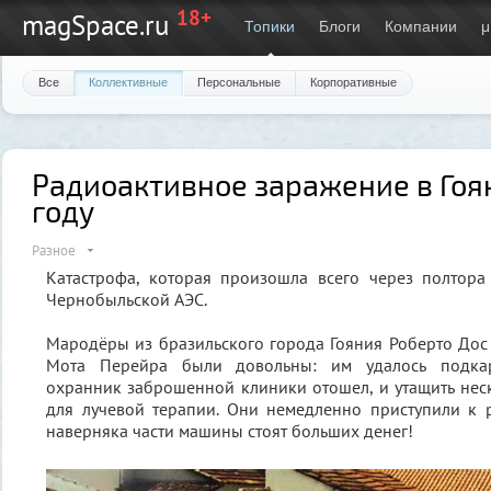
18+
magSpace.ru
Топики
Блоги
Компании
μ
Все
Коллективные
Персональные
Корпоративные
Радиоактивное заражение в Гоян
году
Разное
Катастрофа, которая произошла всего через полтора
Чернобыльской АЭС.
Мародёры из бразильского города Гояния Роберто Дос 
Мота Перейра были довольны: им удалось подкар
охранник заброшенной клиники отошел, и утащить не
для лучевой терапии. Они немедленно приступили к 
наверняка части машины стоят больших денег!