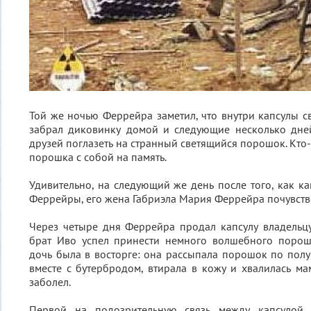
Той же ночью Феррейра заметил, что внутри капсулы св
забрал диковинку домой и следующие несколько дне
друзей поглазеть на странный светящийся порошок. Кто
порошка с собой на память.
Удивительно, на следующий же день после того, как ка
Феррейры, его жена Габриэла Мария Феррейра почувств
Через четыре дня Феррейра продал капсулу владельцу
брат Иво успел принести немного волшебного порош
дочь была в восторге: она рассыпала порошок по полу,
вместе с бутербродом, втирала в кожу и хвалилась ма
заболел.
Первой на подозрительную связь между капсулой