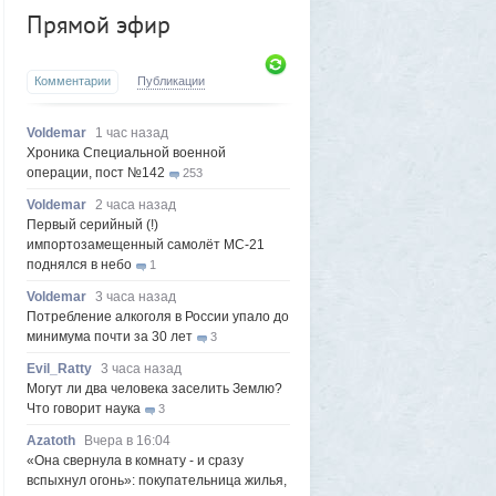
Прямой эфир
Комментарии
Публикации
Voldemar
1 час назад
Хроника Специальной военной
операции, пост №142
253
Voldemar
2 часа назад
Первый серийный (!)
импортозамещенный самолёт МС-21
поднялся в небо
1
Voldemar
3 часа назад
Потребление алкоголя в России упало до
минимума почти за 30 лет
3
Evil_Ratty
3 часа назад
Могут ли два человека заселить Землю?
Что говорит наука
3
Azatoth
Вчера в 16:04
«Она свернула в комнату - и сразу
вспыхнул огонь»: покупательница жилья,