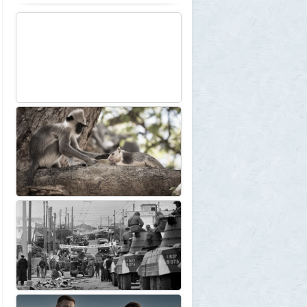
щегол заработал $30 млрд на
инвестициях в AI (и потерял их вчера)
3
Frumas
1 августа 2026, 17:10
Вселенная, для человеческого разума -
непостижима
1
1GR
1 августа 2026, 16:50
"Становится всё яснее"
1
amg610
1 августа 2026, 16:39
Работавшие ранее в РФ мессенджеры
BIP и KakaoTalk перестали работать
1
1GR
1 августа 2026, 14:51
Исторический дом в центре Магадана
выставили на торги за 100 тысяч рублей
10
Allarm
1 августа 2026, 13:50
В Подмосковье мужчина устроил концерт
для соседей в честь своего дня рождения
3
1GR
1 августа 2026, 12:58
Установку пиратской Windows
собираются сделать невозможной
7