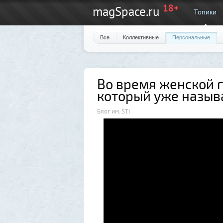
18+
magSpace.ru
Топики
Все
Коллективные
Персональные
Во время женской 
который уже назыв
Блог им. STi