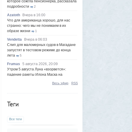
которое сожгла пенсионерка, рассказала
подробности
2
Azatoth
Вчера в 16:00
Что для американца хорошо, для нас
странно: чего мы не понимаем в их
образе жизни
1
Vendetta
Вчера в 06:03
Слип для маломерных судов в Магадане
запустят в тестовом режиме до конца
лета
5
Frumas
5 августа 2026, 20:09
Утром 5 августа Луна «взорвется»:
падение ракеты Илона Маска на
поверхность спутника можно будет
Весь эфир
·
RSS
наблюдать своими глазами
1
Frumas
5 августа 2026, 20:06
Форма имеет значение: один капризный
Теги
клиент или как появились чипсы
1
Volk
5 августа 2026, 16:29
Новые закрытые контейнерные
Все теги
площадки протестируют в Магадане
23