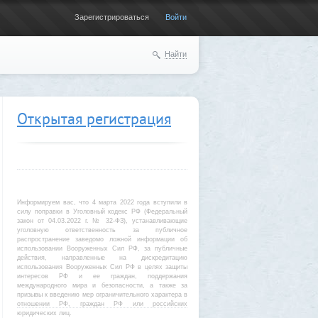
Зарегистрироваться
Войти
Найти
Открытая регистрация
Информируем вас, что 4 марта 2022 года вступили в
силу поправки в Уголовный кодекс РФ (Федеральный
закон от 04.03.2022 г. № 32-ФЗ), устанавливающие
уголовную ответственность за публичное
распространение заведомо ложной информации об
использовании Вооруженных Сил РФ, за публичные
действия, направленные на дискредитацию
использования Вооруженных Сил РФ в целях защиты
интересов РФ и ее граждан, поддержания
международного мира и безопасности, а также за
призывы к введению мер ограничительного характера в
отношении РФ, граждан РФ или российских
юридических лиц.