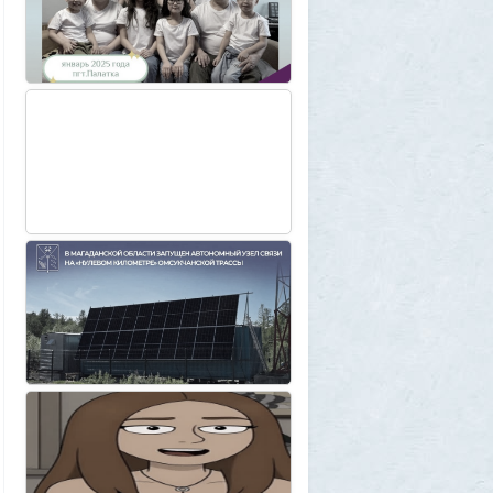
картину и уходит на покой
1
1GR
30 июля 2026, 18:12
Две девушки столкнулись с медведем на
туристической тропе у Магадана
1
1GR
30 июля 2026, 17:30
Что случилось?
2
SuperVal
30 июля 2026, 17:27
Какая страна самая большая на каждом
континенте? В двух ответах ошибаются
почти все
1
Azatoth
30 июля 2026, 17:17
Веселые картинки
12
SuperVal
29 июля 2026, 23:44
Плоская земля
1
SuperVal
29 июля 2026, 23:39
Текущий геополитический расклад
4
Voldemar
29 июля 2026, 21:37
Американские жулики
2
chic
28 июля 2026, 23:38
Режиссёры, которые разносили чужие