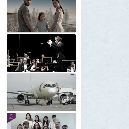
1GR
1 августа 2026, 12:56
«Одиссея» сдохла: вышел первый
трейлер индийского фильма «Рамаяна»
1
BratOK
1 августа 2026, 00:16
Почему иностранцы охотятся за
советским радиоприёмником
«Океан-214»
2
Allarm
31 июля 2026, 13:09
127 минут в аду: что успела снять
«Венера-13» до того, как её убила жара
2
muskul
31 июля 2026, 08:53
Крузак на прокачку
1
Zmey
31 июля 2026, 08:02
«Жена присаживалась к детям и
тихонько говорила на русском»: как
латвиец переехал в Псковскую область
1
Ult
31 июля 2026, 01:06
Борис Вальехо написал последнюю