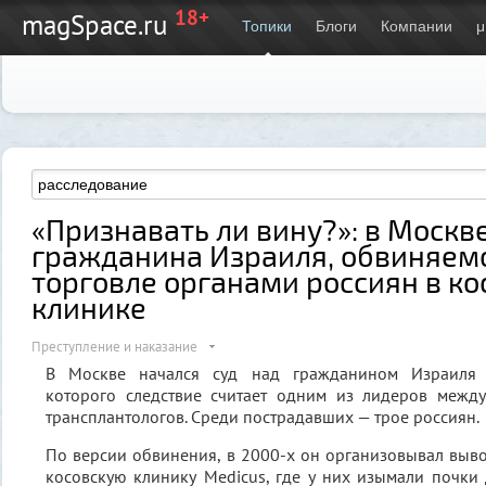
18+
magSpace.ru
Топики
Блоги
Компании
μ
«Признавать ли вину?»: в Москве
гражданина Израиля, обвиняемо
торговле органами россиян в ко
клинике
Преступление и наказание
В Москве начался суд над гражданином Израиля 
которого следствие считает одним из лидеров межд
трансплантологов. Среди пострадавших — трое россиян.
По версии обвинения, в 2000-х он организовывал выв
косовскую клинику Medicus, где у них изымали почки