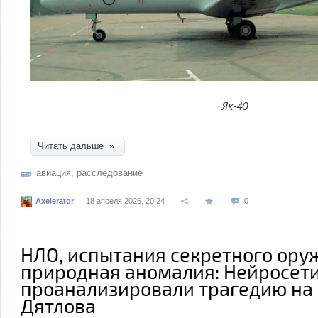
Як-40
Читать дальше »
авиация
,
расследование
Axelerator
18 апреля 2026, 20:24
0
НЛО, испытания секретного ору
природная аномалия: Нейросет
проанализировали трагедию на
Дятлова