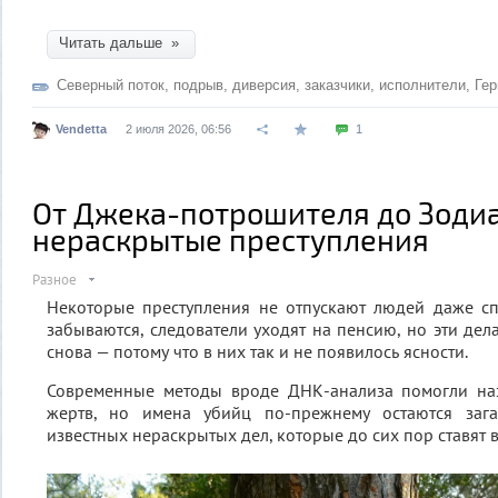
Читать дальше »
Северный поток
,
подрыв
,
диверсия
,
заказчики
,
исполнители
,
Ге
Vendetta
2 июля 2026, 06:56
1
От Джека-потрошителя до Зодиа
нераскрытые преступления
Разное
Некоторые преступления не отпускают людей даже спу
забываются, следователи уходят на пенсию, но эти дел
снова — потому что в них так и не появилось ясности.
Современные методы вроде ДНК-анализа помогли на
жертв, но имена убийц по-прежнему остаются зага
известных нераскрытых дел, которые до сих пор ставят в