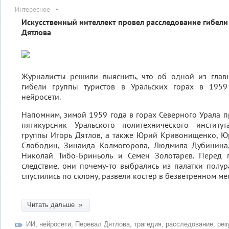
Интересное
Искусственный интеллект провел расследование гибели
Дятлова
Журналисты решили выяснить, что об одной из глав
гибели группы туристов в Уральских горах в 1959
нейросети.
Напомним, зимой 1959 года в горах Северного Урала пр
пятикурсник Уральского политехнического институт
группы Игорь Дятлов, а также Юрий Кривонищенко, Ю
Слободин, Зинаида Колмогорова, Людмила Дубинина,
Николай Тибо-Бриньоль и Семен Золотарев. Перед г
следствие, они почему-то выбрались из палатки полур
спустились по склону, развели костер в безветренном м
Читать дальше »
ИИ
,
нейросети
,
Перевал Дятлова
,
трагедия
,
расследование
,
рез