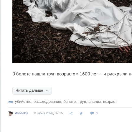
В болоте нашли труп возрастом 1600 лет — и раскрыли н
Читать дальше »
убийство
,
расследование
,
болото
,
труп
,
анализ
,
возраст
Vendetta
11 июня 2026, 02:15
0