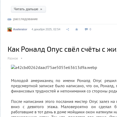
Читать дальше »
расследование
Axelerator
4 декабря 2025, 02:54
0
Как Роналд Опус свёл счёты с ж
Разное
Молодой американец по имени Роналд Опус решил 
предсмертной записке было написано, что он, Роналд, 
финансовых трудностей и непонимания со стороны роди
После написания этого послания мистер Опус залез на
вниз с девятого этажа. Маловероятно он сделал б
работавшие в тот день в доме мойщики окон натянули н
страховочную сетку. Так что, пролетев два этажа, Оп