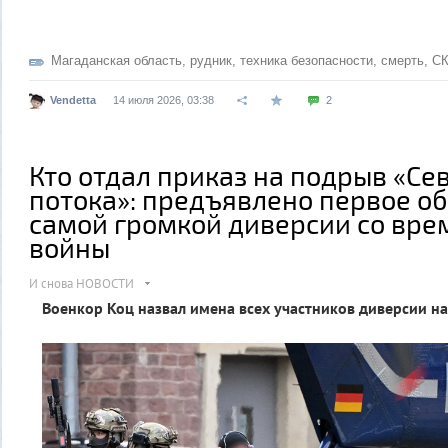
Магаданская область
,
рудник
,
техника безопасности
,
смерть
,
С
Vendetta
14 июля 2026, 03:38
2
Кто отдал приказ на подрыв «Се
потока»: предъявлено первое о
самой громкой диверсии со вре
войны
И снова НОВОСТИ
Военкор Коц назвал имена всех участников диверсии н