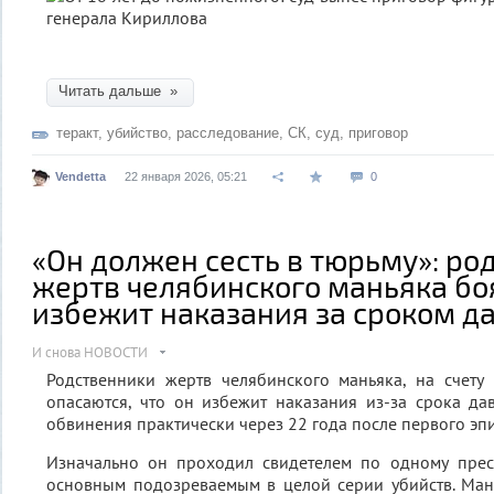
Читать дальше »
теракт
,
убийство
,
расследование
,
СК
,
суд
,
приговор
Vendetta
22 января 2026, 05:21
0
«Он должен сесть в тюрьму»: ро
жертв челябинского маньяка боя
избежит наказания за сроком д
И снова НОВОСТИ
Родственники жертв челябинского маньяка, на счету 
опасаются, что он избежит наказания из-за срока да
обвинения практически через 22 года после первого эп
Изначально он проходил свидетелем по одному прест
основным подозреваемым в целой серии убийств. Ма