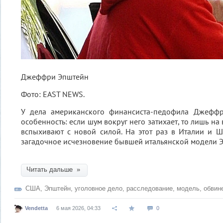
Джеффри Эпштейн
Фото: EAST NEWS.
У дела американского финансиста-педофила Джеффр
особенность: если шум вокруг него затихает, то лишь на
вспыхивают с новой силой. На этот раз в Италии и 
загадочное исчезновение бывшей итальянской модели Э
Читать дальше »
США
,
Эпштейн
,
уголовное дело
,
расследование
,
модель
,
обвин
Vendetta
6 мая 2026, 04:33
0