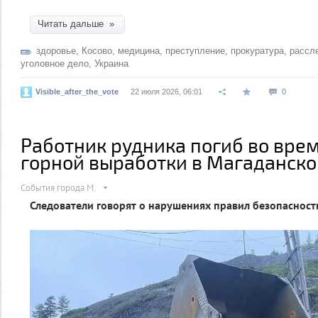
Читать дальше »
здоровье
,
Косово
,
медицина
,
преступление
,
прокуратура
,
рассл
уголовное дело
,
Украина
Visible_after_the_vote
22 июля 2026, 06:01
0
Работник рудника погиб во вре
горной выработки в Магаданско
События города М.
Следователи говорят о нарушениях правил безопасност