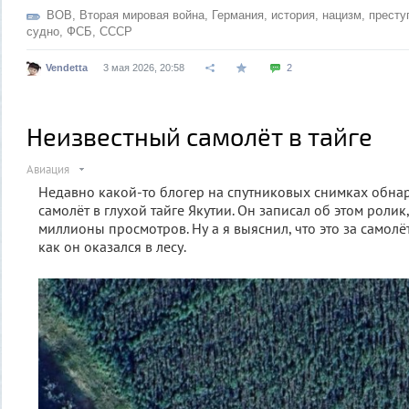
ВОВ
,
Вторая мировая война
,
Германия
,
история
,
нацизм
,
престу
судно
,
ФСБ
,
СССР
Vendetta
3 мая 2026, 20:58
2
Неизвестный самолёт в тайге
Авиация
Недавно какой-то блогер на спутниковых снимках обна
самолёт в глухой тайге Якутии. Он записал об этом роли
миллионы просмотров. Ну а я выяснил, что это за самолёт
как он оказался в лесу.