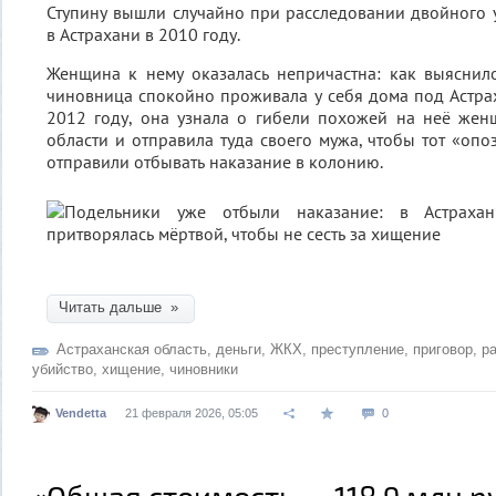
Ступину вышли случайно при расследовании двойного 
в Астрахани в 2010 году.
Женщина к нему оказалась непричастна: как выяснило
чиновница спокойно проживала у себя дома под Астрах
2012 году, она узнала о гибели похожей на неё же
области и отправила туда своего мужа, чтобы тот «опо
отправили отбывать наказание в колонию.
Читать дальше »
Астраханская область
,
деньги
,
ЖКХ
,
преступление
,
приговор
,
р
убийство
,
хищение
,
чиновники
Vendetta
21 февраля 2026, 05:05
0
«Общая стоимость — 118,9 млн р