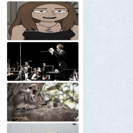
10
Allarm
1 августа 2026, 13:50
В Подмосковье мужчина устроил концерт
для соседей в честь своего дня рождения
3
1GR
1 августа 2026, 12:58
Установку пиратской Windows
собираются сделать невозможной
7
1GR
1 августа 2026, 12:56
«Одиссея» сдохла: вышел первый
трейлер индийского фильма «Рамаяна»
1
BratOK
1 августа 2026, 00:16
Почему иностранцы охотятся за
советским радиоприёмником
«Океан-214»
2
Allarm
31 июля 2026, 13:09
127 минут в аду: что успела снять
«Венера-13» до того, как её убила жара
2
muskul
31 июля 2026, 08:53