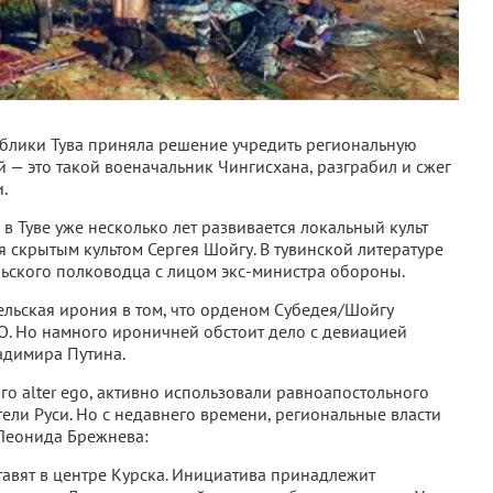
блики Тува приняла решение учредить региональную
й — это такой военачальник Чингисхана, разграбил и сжег
.
о в Туве уже несколько лет развивается локальный культ
я скрытым культом Сергея Шойгу. В тувинской литературе
ьского полководца с лицом экс-министра обороны.
тельская ирония в том, что орденом Субедея/Шойгу
О. Но намного ироничней обстоит дело с девиацией
адимира Путина.
ого alter ego, активно использовали равноапостольного
тели Руси. Но с недавнего времени, региональные власти
Леонида Брежнева:
авят в центре Курска. Инициатива принадлежит