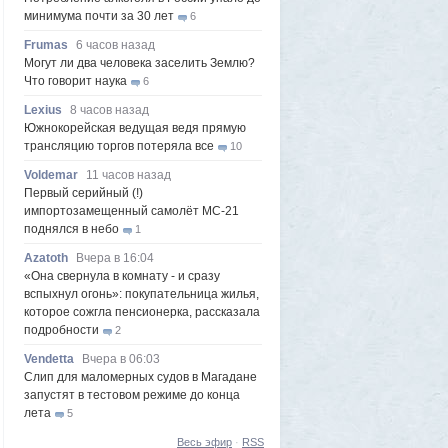
минимума почти за 30 лет
6
Frumas
6 часов назад
Могут ли два человека заселить Землю?
Что говорит наука
6
Lexius
8 часов назад
Южнокорейская ведущая ведя прямую
трансляцию торгов потеряла все
10
Voldemar
11 часов назад
Первый серийный (!)
импортозамещенный самолёт МС-21
поднялся в небо
1
Azatoth
Вчера в 16:04
«Она свернула в комнату - и сразу
вспыхнул огонь»: покупательница жилья,
которое сожгла пенсионерка, рассказала
подробности
2
Vendetta
Вчера в 06:03
Слип для маломерных судов в Магадане
запустят в тестовом режиме до конца
лета
5
Frumas
5 августа 2026, 20:09
Весь эфир
·
RSS