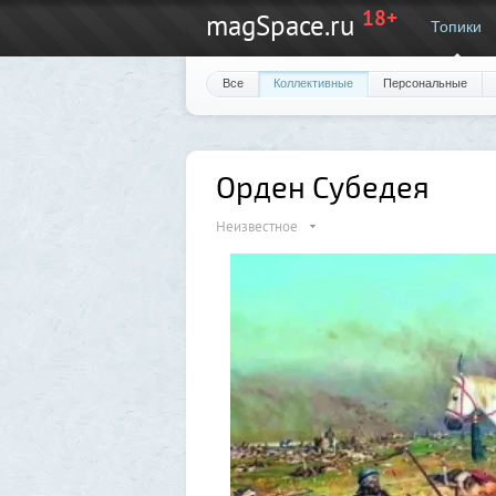
18+
magSpace.ru
Топики
Все
Коллективные
Персональные
Орден Субедея
Неизвестное