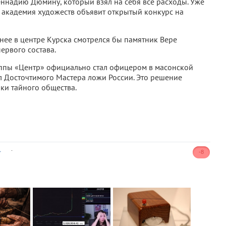
еннадию Дюмину, который взял на себя все расходы. Уже
 академия художеств объявит открытый конкурс на
чнее в центре Курска смотрелся бы памятник Вере
ервого состава.
уппы «Центр» официально стал офицером в масонской
ул Досточтимого Мастера ложи России. Это решение
ки тайного общества.
.
-8