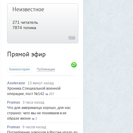
Неизвестное
271
читатель
7874 топика
RSS
Прямой эфир
Комментарии
Публикации
Axelerator
13 минут назад
Хроника Специальной военной
операции, пост №142
267
Frumas
3 часа назад
Что для американца хорошо, для нас
странно: чего мы не понимаем в их
образе жизни
2
Frumas
6 часов назад
Потребление алкоголя в России упало до