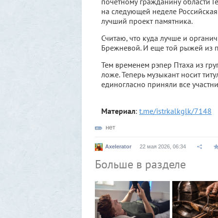
почетному гражданину области Г
на следующей неделе Российская
лучший проект памятника.
Считаю, что куда лучше и органи
Брежневой. И еще той рыжей из п
Тем временем рэпер Птаха из гр
ложе. Теперь музыкант носит тит
единогласно приняли все участни
Материал
:
t.me/istrkalkglk/7148
нет
Axelerator
22 мая 2026, 06:34
Больше в разделе