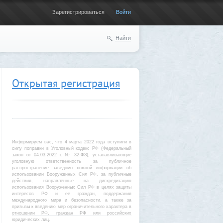
Зарегистрироваться
Войти
Найти
Открытая регистрация
Информируем вас, что 4 марта 2022 года вступили в
силу поправки в Уголовный кодекс РФ (Федеральный
закон от 04.03.2022 г. № 32-ФЗ), устанавливающие
уголовную ответственность за публичное
распространение заведомо ложной информации об
использовании Вооруженных Сил РФ, за публичные
действия, направленные на дискредитацию
использования Вооруженных Сил РФ в целях защиты
интересов РФ и ее граждан, поддержания
международного мира и безопасности, а также за
призывы к введению мер ограничительного характера в
отношении РФ, граждан РФ или российских
юридических лиц.