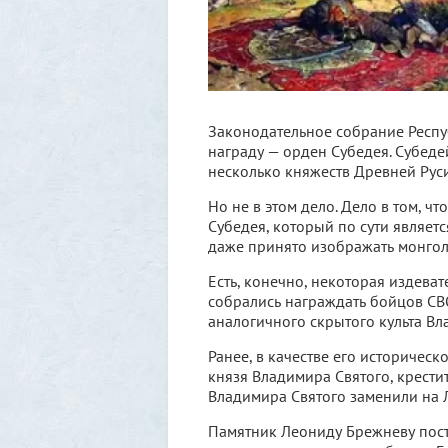
Законодательное собрание Респу
награду — орден Субедея. Субеде
несколько княжеств Древней Руси
Но не в этом дело. Дело в том, чт
Субедея, который по сути являетс
даже принято изображать монгол
Есть, конечно, некоторая издева
собрались награждать бойцов СВ
аналогичного скрытого культа Вл
Ранее, в качестве его историческ
князя Владимира Святого, крести
Владимира Святого заменили на 
Памятник Леониду Брежневу пост