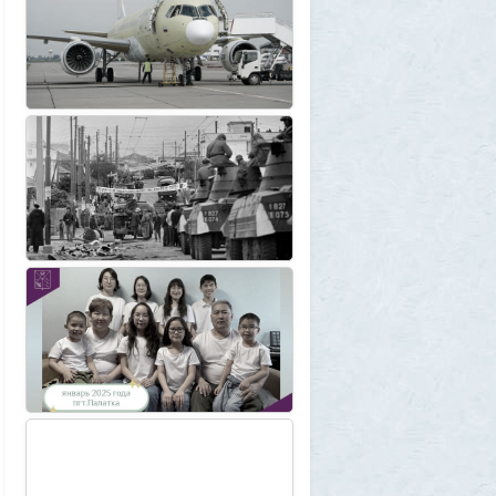
Крузак на прокачку
1
Zmey
31 июля 2026, 08:02
«Жена присаживалась к детям и
тихонько говорила на русском»: как
латвиец переехал в Псковскую область
1
Ult
31 июля 2026, 01:06
Борис Вальехо написал последнюю
картину и уходит на покой
1
1GR
30 июля 2026, 18:12
Две девушки столкнулись с медведем на
туристической тропе у Магадана
1
1GR
30 июля 2026, 17:30
Что случилось?
2
SuperVal
30 июля 2026, 17:27
Какая страна самая большая на каждом
континенте? В двух ответах ошибаются
почти все
1
Azatoth
30 июля 2026, 17:17
Веселые картинки
12
SuperVal
29 июля 2026, 23:44