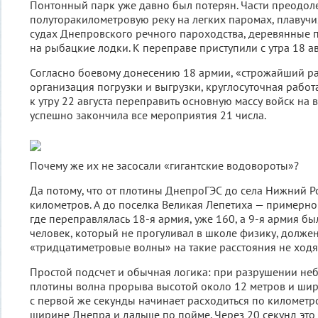
Понтонный парк уже давно был потерян. Части преодол
полуторакилометровую реку на легких паромах, плавучи
судах Днепровского речного пароходства, деревянные 
на рыбацкие лодки. К переправе приступили с утра 18 ав
Согласно боевому донесению 18 армии, «строжайший ра
организация погрузки и выгрузки, круглосуточная рабо
к утру 22 августа переправить основную массу войск на 
успешно закончила все мероприятия 21 числа.
Почему же их не засосали «гигантские водовороты»?
Да потому, что от плотины ДнепроГЭС до села Нижний 
километров. А до поселка Великая Лепетиха — примерно
где переправлялась 18-я армия, уже 160, а 9-я армия б
человек, который не прогуливал в школе физику, должен
«тридцатиметровые волны» на такие расстояния не ходя
Простой подсчет и обычная логика: при разрушении неб
плотины волна прорыва высотой около 12 метров и шир
с первой же секунды начинает расходиться по километ
ширине Днепра и дальше по пойме. Через 20 секунд это