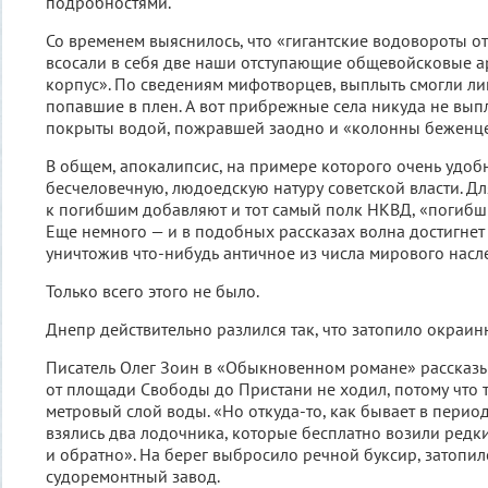
подробностями.
Со временем выяснилось, что «гигантские водовороты о
всосали в себя две наши отступающие общевойсковые а
корпус». По сведениям мифотворцев, выплыть смогли ли
попавшие в плен. А вот прибрежные села никуда не вып
покрыты водой, пожравшей заодно и «колонны беженце
В общем, апокалипсис, на примере которого очень удоб
бесчеловечную, людоедскую натуру советской власти. Д
к погибшим добавляют и тот самый полк НКВД, «погибш
Еще немного — и в подобных рассказах волна достигнет
уничтожив что-нибудь античное из числа мирового насл
Только всего этого не было.
Днепр действительно разлился так, что затопило окраи
Писатель Олег Зоин в «Обыкновенном романе» рассказы
от площади Свободы до Пристани не ходил, потому что 
метровый слой воды. «Но откуда-то, как бывает в перио
взялись два лодочника, которые бесплатно возили редк
и обратно». На берег выбросило речной буксир, затопи
судоремонтный завод.