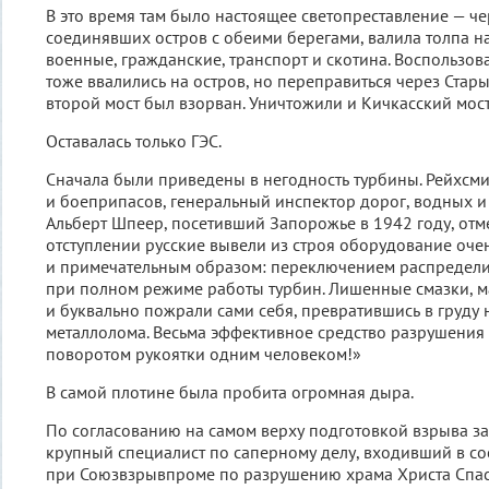
В это время там было настоящее светопреставление — че
соединявших остров с обеими берегами, валила толпа 
военные, гражданские, транспорт и скотина. Воспользов
тоже ввалились на остров, но переправиться через Стар
второй мост был взорван. Уничтожили и Кичкасский мос
Оставалась только ГЭС.
Сначала были приведены в негодность турбины. Рейхсм
и боеприпасов, генеральный инспектор дорог, водных и
Альберт Шпеер, посетивший Запорожье в 1942 году, отме
отступлении русские вывели из строя оборудование оче
и примечательным образом: переключением распредели
при полном режиме работы турбин. Лишенные смазки, 
и буквально пожрали сами себя, превратившись в груду
металлолома. Весьма эффективное средство разрушения 
поворотом рукоятки одним человеком!»
В самой плотине была пробита огромная дыра.
По согласованию на самом верху подготовкой взрыва за
крупный специалист по саперному делу, входивший в со
при Союзвзрывпроме по разрушению храма Христа Спас