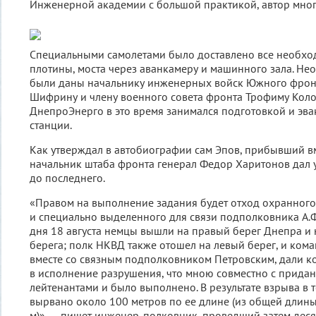
Инженерной академии с большой практикой, автор мног
Специальными самолетами было доставлено все необхо
плотины, моста через аванкамеру и машинного зала. Н
были даны начальнику инженерных войск Южного фрон
Шифрину и члену военного совета фронта Трофиму Коло
ДнепроЭнерго в это время занимался подготовкой и эва
станции.
Как утверждал в автобиографии сам Эпов, прибывший 
начальник штаба фронта генерал Федор Харитонов дал 
до последнего.
«Правом на выполнение задания будет отход охранног
и специально выделенного для связи подполковника А.Ф
дня 18 августа немцы вышли на правый берег Днепра и 
берега; полк НКВД также отошел на левый берег, и кома
вместе со связным подполковником Петровским, дали к
в исполнение разрушения, что мною совместно с прид
лейтенантами и было выполнено. В результате взрыва в 
вырвано около 100 метров по ее длине (из общей длин
м)», — пишет инженер-полковник, проведший затем деся