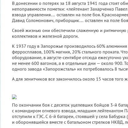
В донесении о потерях за 18 августа 1941 года стоят об
непоправимости пометки: «лейтенант Захарченко Павел
взвода управления… оставлен на поле боя. Красноарм
Давид Соломонович, приборщик… оставлен на поле боя
Своей жизнью они обеспечили слаженную и ритмичную 
коллективов и железной дороги.
К 1937 году в Запорожье производилось 60% алюминия 
ферросплавов, 100% магния, 20% стального проката. Чт
оборудование, в августе-сентябре отсюда ежесуточно ух
не менее 600 вагонов, а в отдельные дни — около 900. Т
одного завода «Запорожсталь» их потребовалось 8 тыся
А для зенитчиков все закончилось около 15 часов того ж
По окончании боя с десяток уцелевших бойцов 3-й бата
с командиром огневого взвода, младшим лейтенантом 
отступили к ГЭС. С 6-й батареи, стоявшей у села Бабурка
и оборонявшейся вместе с батальоном стрелков НКВД, л