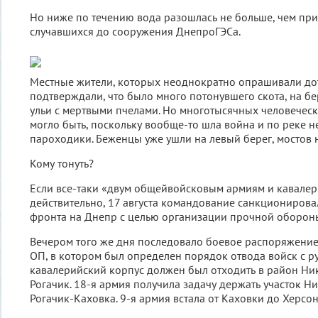
Но ниже по течению вода разошлась не больше, чем при
случавшихся до сооружения ДнепроГЭСа.
Местные жители, которых неоднократно опрашивали д
подтверждали, что было много потонувшего скота, на б
ульи с мертвыми пчелами. Но многотысячных человеческ
могло быть, поскольку вообще-то шла война и по реке 
пароходики. Беженцы уже ушли на левый берег, мостов 
Кому тонуть?
Если все-таки «двум общейвойсковым армиям и кавалери
действительно, 17 августа командование санкциониров
фронта на Днепр с целью организации прочной оборон
Вечером того же дня последовало боевое распоряжени
ОП, в котором был определен порядок отвода войск с ру
кавалерийский корпус должен был отходить в район Н
Рогачик. 18-я армия получила задачу держать участок 
Рогачик-Каховка. 9-я армия встала от Каховки до Херсон