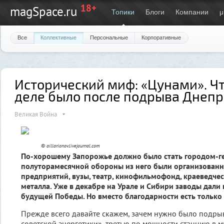
18+
magSpace.ru
Топики
Блоги
Компании
μ
Все
Коллективные
Персональные
Корпоративные
Исторический миф: «Цунами». Ч
деле было после подрыва Днепро
Великая Война
© aillarionov.livejournal.com
По-хорошему Запорожье должно было стать городом-ге
полуторамесячной обороны из него были организованн
предприятий, вузы, театр, кинофильмофонд, краеведче
металла. Уже в декабре на Урале и Сибири заводы дал
будущей Победы. Но вместо благодарности есть только
Прежде всего давайте скажем, зачем нужно было подры
советской энергетики», третью по мощности станцию в ми