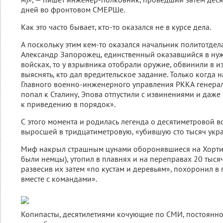
дней во фронтовом СМЕРШе.
Как это часто бывает, кто-то оказался не в курсе дела.
А поскольку этим кем-то оказался начальник политотдел
Александр Запорожец, единственный оказавшийся в ну
войсках, то у взрывника отобрали оружие, обвинили в и
выяснять, кто дал вредительское задание. Только когда 
Главного военно-инженерного управления РККА генера
попал к Сталину, Эпова отпустили с извинениями и даж
к приведению в порядок».
С этого момента и родилась легенда о десятиметровой в
выросшей в тридцатиметровую, «убившую сто тысяч укр
Миф накрыл страшным цунами оборонявшиеся на Хортице
были немцы), утопил в плавнях и на переправах 20 тыся
развесив их затем «по кустам и деревьям», похоронил в 
вместе с командами».
Копипасты, десятилетиями кочующие по СМИ, постоянн