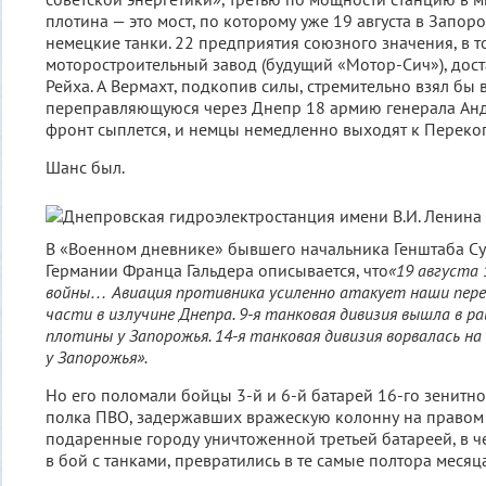
плотина — это мост, по которому уже 19 августа в Запор
немецкие танки. 22 предприятия союзного значения, в т
моторостроительный завод (будущий «Мотор-Сич»), дос
Рейха. А Вермахт, подкопив силы, стремительно взял бы 
переправляющуюся через Днепр 18 армию генерала Ан
фронт сыплется, и немцы немедленно выходят к Перекоп
Шанс был.
В «Военном дневнике» бывшего начальника Генштаба С
Германии Франца Гальдера описывается, что
«19 августа 
войны… Авиация противника усиленно атакует наши пер
части в излучине Днепра. 9-я танковая дивизия вышла в ра
плотины у Запорожья. 14-я танковая дивизия ворвалась н
у Запорожья».
Но его поломали бойцы 3-й и 6-й батарей 16-го зенитн
полка ПВО, задержавших вражескую колонну на правом 
подаренные городу уничтоженной третьей батареей, в ч
в бой с танками, превратились в те самые полтора месяц