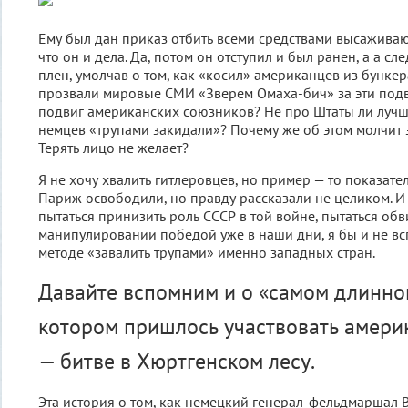
Ему был дан приказ отбить всеми средствами высажива
что он и дела. Да, потом он отступил и был ранен, а а с
плен, умолчав о том, как «косил» американцев из бункера
прозвали мировые СМИ «Зверем Омаха-бич» за эти подвиг
подвиг американских союзников? Не про Штаты ли лучше
немцев «трупами закидали»? Почему же об этом молчит
Терять лицо не желает?
Я не хочу хвалить гитлеровцев, но пример — то показател
Париж освободили, но правду рассказали не целиком. И 
пытаться принизить роль СССР в той войне, пытаться об
манипулировании победой уже в наши дни, я бы и не в
методе «завалить трупами» именно западных стран.
Давайте вспомним и о «самом длинно
котором пришлось участвовать амери
— битве в Хюртгенском лесу.
Эта история о том, как немецкий генерaл-фельдмaршaл 