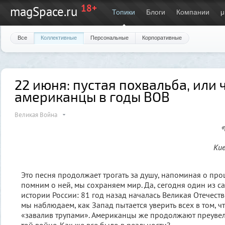
18+
magSpace.ru
Топики
Блоги
Компании
μ
Все
Коллективные
Персональные
Корпоративные
22 июня: пустая похвальба, или 
американцы в годы ВОВ
Великая Война
Кие
Это песня продолжает трогать за душу, напоминая о пр
помним о ней, мы сохраняем мир. Да, сегодня один из с
истории России: 81 год назад началась Великая Отечеств
мы наблюдаем, как Запад пытается уверить всех в том, ч
«зaвaлив трупaми». Американцы же продолжают преувели