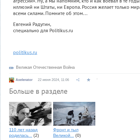
агрессии». Ну, а мы напомним, кто и как воевал в те годы
иллюзий ни Штаты, ни Европа. Россия желает только мир
всеми силами. Помните об этом…
Евгений Радугин,
специально для Politikus.ru
politikus.ru
Великая Отечественная Война
.
Axelerator
22 июня 2024, 11:06
Больше в разделе
110 лет назад
Фронт и тыл
родилась...
(2)
Великой...
(0)