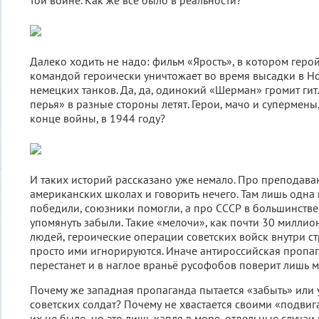
той войне. Как же все было в реальности?
Далеко ходить не надо: фильм «Ярость», в котором геро
командой героически уничтожает во время высадки в Н
немецких танков. Да, да, одинокий «Шерман» громит гитл
перья» в разные стороны летят. Герои, мачо и супермены
конце войны, в 1944 году?
И таких историй рассказано уже немало. Про преподава
американских школах и говорить нечего. Там лишь одна
победили, союзники помогли, а про СССР в большинстве
упомянуть забыли. Такие «мелочи», как почти 30 милли
людей, героические операции советских войск внутри с
просто ими игнорируются. Иначе антироссийская пропаг
перестанет и в наглое враньё русофобов поверит лишь 
Почему же западная пропаганда пытается «забыть» или 
советских солдат? Почему не хвастается своими «подвиг
их не было, но это лишь капля в море, отдельные случаи 