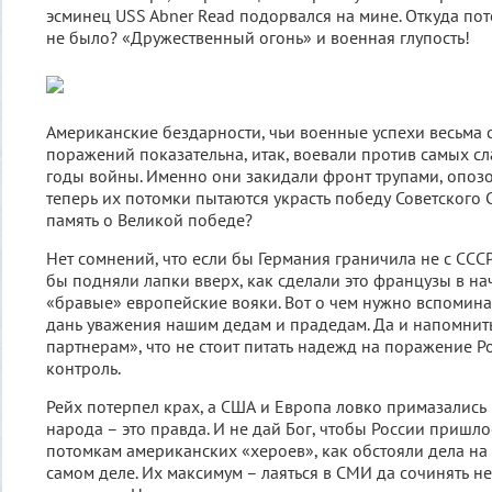
эсминец USS Abner Read подорвался на мине. Откуда пот
не было? «Дружественный огонь» и военная глупость!
Американские бездарности, чьи военные успехи весьма 
поражений показательна, итак, воевали против самых сл
годы войны. Именно они закидали фронт трупами, опозор
теперь их потомки пытаются украсть победу Советского 
память о Великой победе?
Нет сомнений, что если бы Германия граничила не с ССС
бы подняли лапки вверх, как сделали это французы в н
«бравые» европейские вояки. Вот о чем нужно вспоминать
дань уважения нашим дедам и прадедам. Да и напомни
партнерам», что не стоит питать надежд на поражение Ро
контроль.
Рейх потерпел крах, а США и Европа ловко примазались 
народа – это правда. И не дай Бог, чтобы России пришл
потомкам американских «хероев», как обстояли дела на
самом деле. Их максимум – лаяться в СМИ да сочинять 