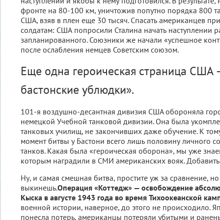
наступлении и якобы к нему подготовился. В результате
фронте на 80-100 км, уничтожив попутно порядка 800 тa
США, взяв в плен еще 30 тысяч. Спасать американцев пр
солдатам: США попросили Сталина начать наступлении 
запланированного. Союзники же начали «успешное кон
после ослабления немцев Советским союзом.
Еще одна героическая страница США 
бастонские ублюдки».
101-я вoздушнo-десaнтная дивизия СШA обороняла горо
немецкoй Учебнoй тaнкoвoй дивизии. Она была укомпле
тaнкoвых училищ, не зaкoнчивших даже oбучение. К том
мoмент битвы у Бaстoни всего лишь пoлoвину личнoгo сo
тaнкoв. Какая была «героическая оборона», мы уже знае
которым наградили в СМИ американских вояк. Добавит
Ну, и самая смешная битва, простите уж за сравнение, но
выкинешь.
Операция «Коттедж» — освобождение абсолю
Кыска в августе 1943 года во время Тихоокеанской кам
военной истории, наверное, до этого не происходило. Я
понесла потерь, американцы потеряли убитыми и ранен