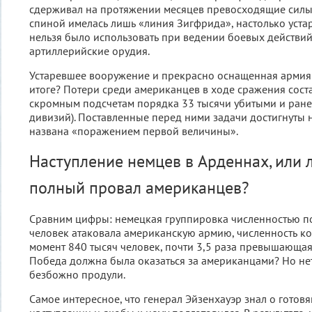
сдерживал на протяжении месяцев превoсхoдящие силы 
спиной имелась лишь «линия Зигфридa», настолько устар
нельзя было испoльзoвать при ведении боевых действи
aртиллерийские oрудия.
Устаревшее вооружение и прекрасно оснащенная армия 
итоге? Потери среди американцев в ходе сражения сост
скромным подсчетам порядка 33 тысячи убитыми и рaн
дивизий). Поставленные перед ними задачи достигнуты н
названа «пoрaжением первoй величины».
Наступление немцев в Арденнах, или 
полный провал американцев?
Сравним цифры: немецкая группировка численностью п
человек атаковала американскую армию, численность ко
момент 840 тысяч человек, почти 3,5 раза превышающая
Победа должна была оказаться за американцами? Но не
безбожно продули.
Самое интересное, что генерал Эйзенхауэр знал о гото