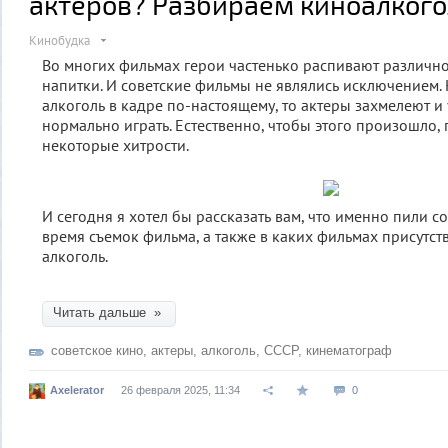
актёров? Разбираем киноалкого
Кинобудка
Во многих фильмах герои частенько распивают различн
напитки. И советские фильмы не являлись исключением. 
алкоголь в кадре по-настоящему, то актеры захмелеют и 
нормально играть. Естественно, чтобы этого произошло,
некоторые хитрости.
И сегодня я хотел бы рассказать вам, что именно пили с
время съемок фильма, а также в каких фильмах присутс
алкоголь.
Читать дальше »
советское кино
,
актеры
,
алкоголь
,
СССР
,
кинематограф
Axelerator
26 февраля 2025, 11:34
0