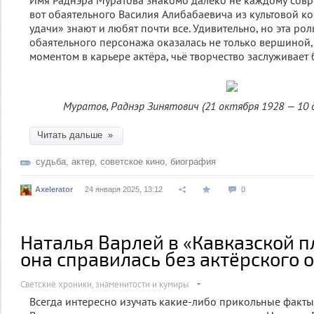
Имя Раднэра Муратова знакомо далеко не каждому совр
вот обаятельного Василия Алибабаевича из культовой 
удачи» знают и любят почти все. Удивительно, но эта рол
обаятельного персонажа оказалась не только вершиной,
моментом в карьере актёра, чьё творчество заслуживает
Муратов, Раднэр Зинятович (21 октября 1928 — 10 д
Читать дальше »
судьба
,
актер
,
советское кино
,
биография
Axelerator
24 января 2025, 13:12
0
Наталья Варлей в «Кавказской п
она справилась без актёрского 
Светские хроники, знаменитости и кумиры
Всегда интересно изучать какие-либо прикольные факт