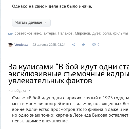
Однако на самом деле все было иначе.
Читать дальше »
советское кино
,
актеры
,
Папанов
,
Миронов
,
дуэт
,
роли
,
фильмы
Vendetta
22 августа 2025, 03:24
0
За кулисами “В бой идут одни ст
эксклюзивные съемочные кадры
увлекательных фактов
Кинобудка
Фильм «В бой идут одни старики», снятый в 1973 году, 
мест в моем личном рейтинге фильмов, посвященных Ве
войне. Количество просмотров этого фильма я даже и не
но одно знаю точно: картина Леонида Быкова оставляет
неизгладимое впечатление.