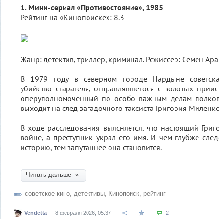
1. Мини-сериал «Противостояние», 1985
Рейтинг на «Кинопоиске»: 8.3
Жанр: детектив, триллер, криминал. Режиссер: Семен Ар
В 1979 году в северном городе Нардыне советска
убийство старателя, отправлявшегося с золотых прии
оперуполномоченный по особо важным делам полков
выходит на след загадочного таксиста Григория Миленко
В ходе расследования выясняется, что настоящий Гри
войне, а преступник украл его имя. И чем глубже след
историю, тем запутаннее она становится.
Читать дальше »
советское кино
,
детективы
,
Кинопоиск
,
рейтинг
Vendetta
8 февраля 2026, 05:37
2