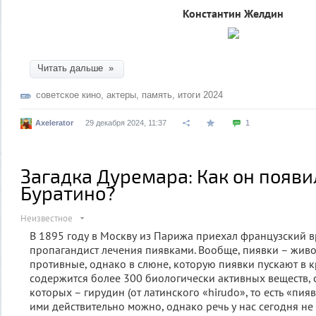
Константин Желдин
Читать дальше »
советское кино
,
актеры
,
память
,
итоги 2024
Axelerator
29 декабря 2024, 11:37
1
Загадка Дуремара: Как он появил
Буратино?
Неизвестное
В 1895 году в Москву из Парижа приехал французский в
пропагандист лечения пиявками. Вообще, пиявки – жив
противные, однако в слюне, которую пиявки пускают в к
содержится более 300 биологически активных веществ, 
которых – гирудин (от латинского «hirudo», то есть «пияв
ими действительно можно, однако речь у нас сегодня не 