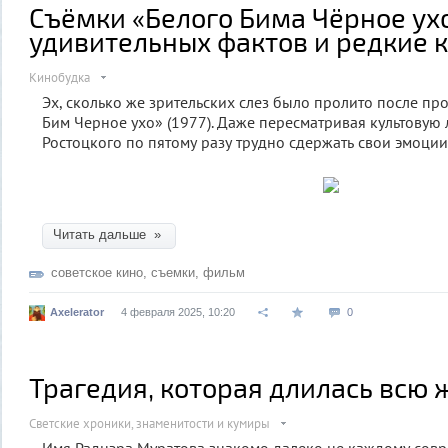
Съёмки «Белого Бима Чёрное ухо
удивительных фактов и редкие 
Кинобудка
Эх, сколько же зрительских слез было пролито после п
Бим Черное ухо» (1977). Даже пересматривая культовую 
Ростоцкого по пятому разу трудно сдержать свои эмоции
Читать дальше »
советское кино
,
съемки
,
фильм
Axelerator
4 февраля 2025, 10:20
0
Трагедия, которая длилась всю
Светские хроники, знаменитости и кумиры