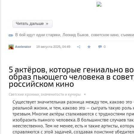
Читать дальше »
В бой идут одни старики
,
Леонид Быков
,
советское кино
,
съемки
Axelerator
18 августа 2025, 04:49
0
5 актёров, которые гениально в
образ пьющего человека в совет
российском кино
Светские хроники, знаменитости и кумиры
Существует значительная разница между тем, каково это
реальной жизни, и тем, каково это — сыграть такую роль 
трезвым. Многие актёры сталкиваются с трудностями пр
изобразить пьяного человека. В большинстве случаев та
неестественно. Тем не менее, есть и такие артисты, кото
справляются с этой задачей, создавая поистине убедит