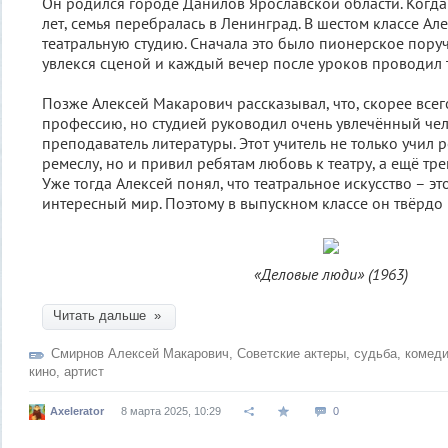
Он родился городе Данилов Ярославской области. Когда
лет, семья перебралась в Ленинград. В шестом классе Ал
театральную студию. Сначала это было пионерское поруч
увлекся сценой и каждый вечер после уроков проводил 
Позже Алексей Макарович рассказывал, что, скорее всег
профессию, но студией руководил очень увлечённый че
преподаватель литературы. Этот учитель не только учил 
ремеслу, но и привил ребятам любовь к театру, а ещё тре
Уже тогда Алексей понял, что театральное искусство – э
интересный мир. Поэтому в выпускном классе он твёрдо 
«Деловые люди» (1963)
Читать дальше »
Смирнов Алексей Макарович
,
Советские актеры
,
судьба
,
комед
кино
,
артист
Axelerator
8 марта 2025, 10:29
0