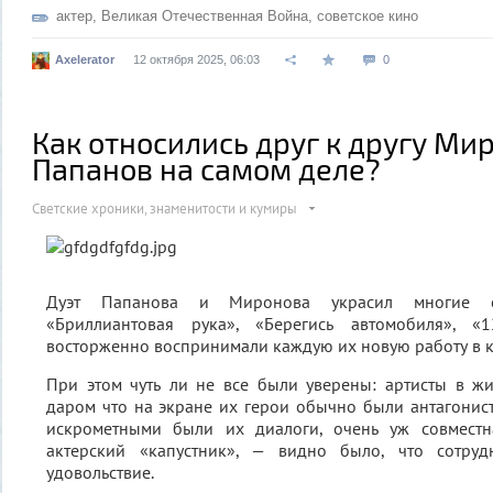
актер
,
Великая Отечественная Война
,
советское кино
Axelerator
12 октября 2025, 06:03
0
Как относились друг к другу Ми
Папанов на самом деле?
Светские хроники, знаменитости и кумиры
Дуэт Папанова и Миронова украсил многие 
«Бриллиантовая рука», «Берегись автомобиля», «
восторженно воспринимали каждую их новую работу в ки
При этом чуть ли не все были уверены: артисты в ж
даром что на экране их герои обычно были антагонист
искрометными были их диалоги, очень уж совместн
актерский «капустник», — видно было, что сотруд
удовольствие.