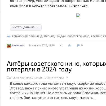
Вот, например, многие задаются вопросом, как Наталью 
роль Нины в комдеии «Кавказская пленница».
Читать дальше »
кавказская пленница
,
Леонид Гайдай
,
советское кино
,
кастинг
,
с
Axelerator
14 января 2025, 11:18
0
Актёры советского кино, которы
потеряли в 2024 году
Светские хроники, знаменитости и кумиры
В конце каждого года мы делаем такую скорбную подбо
Этот год также принес много утрат. Ушли из жизни хоро
театра и кино. Их нет. Но остались их роли. Вспомним 
словом. Они заслужили от нас хоть такую малость...