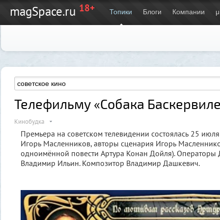
18+
magSpace.ru
Топики
Блоги
Компании
μ
Телефильму «Собака Баскервилей
Кинобудка
Премьера на советском телевидении состоялась 25 июля
Игорь Масленников, авторы сценария Игорь Масленнико
одноимённой повести Артура Конан Дойля). Операторы
Владимир Ильин. Композитор Владимир Дашкевич.