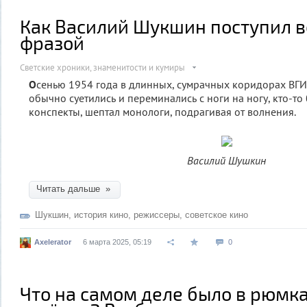
Как Василий Шукшин поступил в
фразой
Светские хроники, знаменитости и кумиры
О
сенью 1954 года в длинных, сумрачных коридорах ВГИ
обычно суетились и переминались с ноги на ногу, кто-то
конспекты, шептал монологи, подрагивая от волнения.
Василий Шушкин
Читать дальше »
Шукшин
,
история кино
,
режиссеры
,
советское кино
Axelerator
6 марта 2025, 05:19
0
Что на самом деле было в рюмка