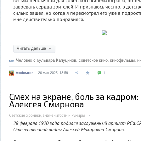
весьма необычной для советского кинематографа, но тем
завоевать сердца зрителей. И признаюсь честно, в детств
сильно зашел, но когда я пересмотрел его уже в подрост
мне действительно понравился.
Читать дальше »
Человек с бульвара Капуцинов
,
советское кино
,
кинофильмы
,
и
Axelerator
26 мая 2025, 13:59
1
Смех на экране, боль за кадром:
Алексея Смирнова
Светские хроники, знаменитости и кумиры
28 февраля 1920 года родился заслуженный артист РСФСР
Отечественной войны Алексей Макарович Смирнов.