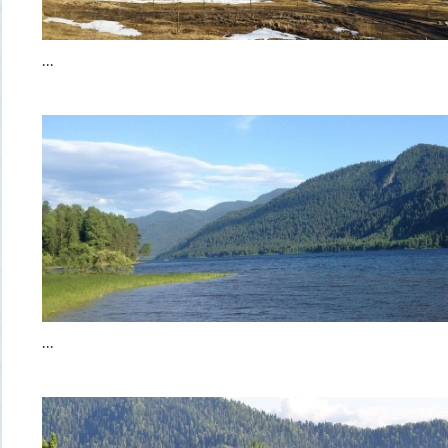
...
...