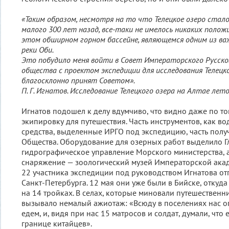
«Таким образом, несмотря на то что Телецкое озеро стало
малого 300 лет назад, все-таки не имелось никаких поло
этом обширном горном бассейне, являющемся одним из в
реки Оби.
Это побудило меня войти в Совет Императорского Русско
общества с проектом экспедиции для исследования Телецко
благосклонно принят Советом».
П. Г. Игнатов. Исследование Телецкого озера на Алтае лет
Игнатов подошел к делу вдумчиво, что видно даже по то
экипировку для путешествия. Часть инструментов, как во
средства, выделенные ИРГО под экспедицию, часть полу
Общества. Оборудование для озерных работ выделило Г
гидрографическое управление Морского министерства, 
снаряжение — зоологический музей Императорской акад
22 участника экспедиции под руководством Игнатова отп
Санкт-Петербурга. 12 мая они уже были в Бийске, откуд
на 14 тройках. В селах, которые миновали путешественн
вызывало немалый ажиотаж: «Всюду в поселениях нас о
едем, и, видя при нас 15 матросов и солдат, думали, что
границе китайцев».