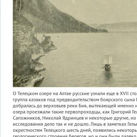
О Телецком озере на Алтае русские узнали еще в XVII сто
группа казаков под предводительством боярского сына
добралась до верховьев реки Бия, вытекающей именно и
озера проезжали такие первопроходцы, как Григорий Ге
Сапожников, Николай Ядринцев и некоторые другие, но
исследования дело так и не дошло. Лишь в заметках Гел
окрестностям Телецкого шесть дней, появились некотор
геологического строения берегов, но и они были далеко