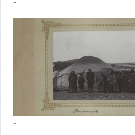
...
...