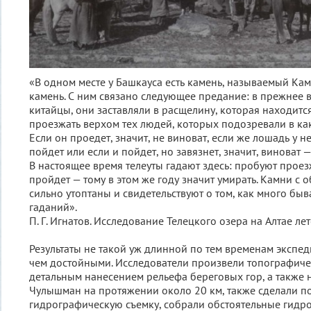
«В одном месте у Башкауса есть камень, называемый Камч
камень. С ним связано следующее предание: в прежнее в
китайцы, они заставляли в расщелину, которая находится
проезжать верхом тех людей, которых подозревали в ка
Если он проедет, значит, не виноват, если же лошадь у не
пойдет или если и пойдет, но завязнет, значит, виноват —
В настоящее время телеуты гадают здесь: пробуют проезж
пройдет — тому в этом же году значит умирать. Камни с 
сильно утоптаны и свидетельствуют о том, как много бы
гаданий».
П. Г. Игнатов. Исследование Телецкого озера на Алтае ле
Результаты не такой уж длинной по тем временам экспе
чем достойными. Исследователи произвели топографиче
детальным нанесением рельефа береговых гор, а также 
Чулышман на протяжении около 20 км, также сделали 
гидрографическую съемку, собрали обстоятельные гидр