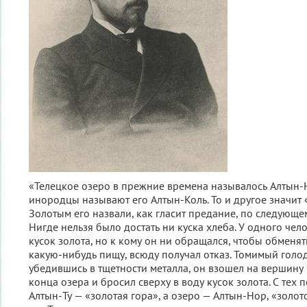
«Телецкое озеро в прежние времена называлось Алтын-Н
инородцы называют его Алтын-Коль. То и другое значит 
Золотым его назвали, как гласит предание, по следующем
Нигде нельзя было достать ни куска хлеба. У одного че
кусок золота, но к кому он ни обращался, чтобы обменять
какую-нибудь пищу, всюду получал отказ. Томимый голо
убедившись в тщетности металла, он взошел на вершину
конца озера и бросил сверху в воду кусок золота. С тех 
Алтын-Ту — «золотая гора», а озеро — Алтын-Нор, «золото