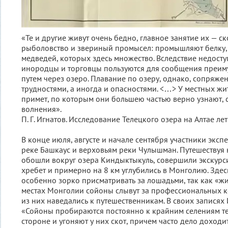
«Те и другие живут очень бедно, главное занятие их — ск
рыболовство и звериный промысел: промышляют белку, с
медведей, которых здесь множество. Вследствие недосту
инородцы и торговцы пользуются для сообщения преи
путем через озеро. Плавание по озеру, однако, сопряже
трудностями, а иногда и опасностями. <…> У местных жи
примет, по которым они большею частью верно узнают, с
волнения».
П. Г. Игнатов. Исследование Телецкого озера на Алтае ле
В конце июля, августе и начале сентября участники эксп
реке Башкаус и верховьям реки Чулышман. Путешествуя 
обошли вокруг озера Киндыктыкуль, совершили экскур
хребет и примерно на 8 км углубились в Монголию. Зде
особенно зорко присматривать за лошадьми, так как «
местах Монголии сойоны слывут за профессиональных 
из них наведались к путешественникам. В своих записях 
«Сойоны пробираются постоянно к крайним селениям те
стороне и угоняют у них скот, причем часто дело доходи