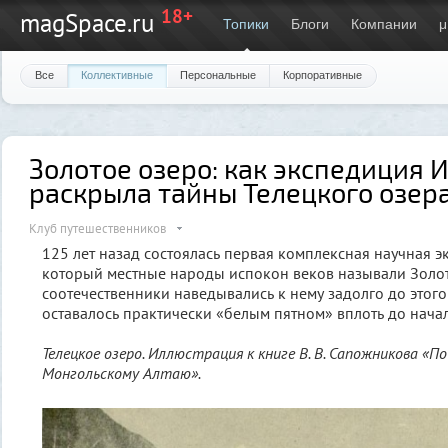
18+
magSpace.ru
Топики
Блоги
Компании
μ
Все
Коллективные
Персональные
Корпоративные
Золотое озеро: как экспедиция 
раскрыла тайны Телецкого озер
Клуб путешественников
125 лет назад состоялась первая комплексная научная э
который местные народы испокон веков называли Золо
соотечественники наведывались к нему задолго до этого
оставалось практически «белым пятном» вплоть до начал
Телецкое озеро. Иллюстрация к книге В. В. Сапожникова «По
Монгольскому Алтаю».