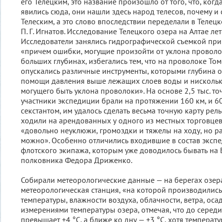
его Телецким, это название произошло от того, что, ког
явились сюда, они нашли здесь народ телесов, почему и
Телеским, а это слово впоследствии переделали в Телецк
П. Г. Игнатов. Исследование Телецкого озера на Алтае ле
Исследователи занялись гидрографической съемкой при
«причем ошибки, могущие произойти от уклона проволо
больших глубинах, избегались тем, что на проволоке То
опускались различные инструменты, которыми глубина 
помощи давления выше лежащих слоев воды и нисколько
могущего быть уклона проволоки». На основе 2,5 тыс. то
участники экспедиции брали на протяжении 160 км, и 6
секстантом, им удалось сделать весьма точную карту рел
ходили на арендованных у одного из местных торговцев
«довольно неуклюжи, громоздки и тяжелы на ходу, но ра
можно». Особенно отличились входившие в состав эксп
флотского экипажа, которым уже доводилось бывать на 
полковника Федора Дриженко.
Собирали метеорологические данные — на берегах озе
метеорологическая станция, «на которой производилис
температуры, влажности воздуха, облачности, ветра, оса
измерениями температуры озера, отмечая, что до серед
превышает +4 °С, а ближе ко дну — +3 °С, хотя температу