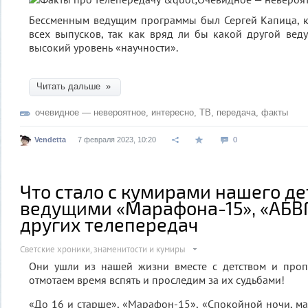
Бессменным ведущим программы был Сергей Капица, 
всех выпусков, так как вряд ли бы какой другой ве
высокий уровень «научности».
Читать дальше »
очевидное — невероятное
,
интересно
,
ТВ
,
передача
,
факты
Vendetta
7 февраля 2023, 10:20
0
Что стало с кумирами нашего де
ведущими «Марафона-15», «АБВ
других телепередач
Светские хроники, знаменитости и кумиры
Они ушли из нашей жизни вместе с детством и проп
отмотаем время вспять и проследим за их судьбами!
«До 16 и старше», «Марафон-15», «Спокойной ночи, м