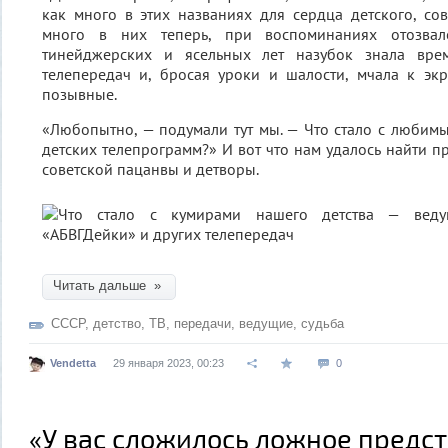
как много в этих названиях для сердца детского, сов
много в них теперь, при воспоминаниях отозвал
тинейджерских и ясельных лет назубок знала вр
телепередач и, бросая уроки и шалости, мчала к эк
позывные.
«Любопытно, — подумали тут мы. — Что стало с люби
детских телепрограмм?» И вот что нам удалось найти 
советской пацанвы и детворы.
Читать дальше »
СССР
,
детство
,
ТВ
,
передачи
,
ведущие
,
судьба
Vendetta
29 января 2023, 00:23
0
«У вас сложилось ложное предс