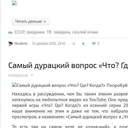
Читать дальше »
СССР
,
праздники
,
ТВ
,
передача
,
голубой огонек
Vendetta
31 декабря 2025, 18:41
0
Самый дурацкий вопрос «Что? Гд
Интересное
Находясь в рассуждении, чем бы таким этаким развле
наткнулись на любопытное видео на YouTube. Оно предс
первой игры «Что? Где? Когда?» из осенней серии 2
наше внимание не этим и даже не тем, что набрал
просмотров, а названием: «Самый дурацкий вопрос в „Что
То есть там на самом деле не «дурацкий», а друг