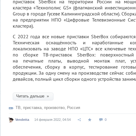
приставок SberBox на территории России на мощн
кластера «Технополис GS» (флагманский инвестицион
Group в городе Гусеве Калининградской области). Сборк
на предприятии НПО «Цифровые Телевизионные Сист
кластера).
С 2022 года все новые приставки SberBox собираются
Техническая оснащённость и наработанные ко
локализовать на заводе НПО «ЦТС» все ключевые тех
по сборке ТВ-приставок SberBox: поверхностный
на печатные платы, выводной монтаж плат, уст
обеспечения, сборку в корпус, тестирование готовы
продукции. За одну смену на производстве сейчас соби
девайсов, полный цикл сборки одного устройства занима
Читать дальше »
ТВ
,
приставка
,
произвотво
,
Россия
Vendetta
14 февраля 2022, 04:54
0