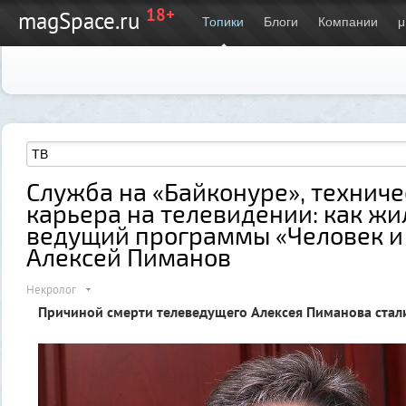
18+
magSpace.ru
Топики
Блоги
Компании
μ
Служба на «Байконуре», техниче
карьера на телевидении: как жи
ведущий программы «Человек и
Алексей Пиманов
Некролог
Причиной смерти телеведущего Алексея Пиманова стал