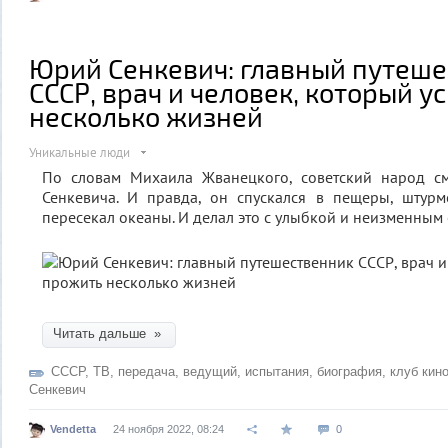
Юрий Сенкевич: главный путеш
СССР, врач и человек, который у
несколько жизней
Уникальные люди
По словам Михаила Жванецкого, советский народ с
Сенкевича. И правда, он спускался в пещеры, штур
пересекал океаны. И делал это с улыбкой и неизменным
Читать дальше »
СССР
,
ТВ
,
передача
,
ведущий
,
испытания
,
биография
,
клуб кин
Сенкевич
Vendetta
24 ноября 2022, 08:24
0