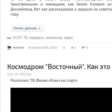
таинственными и манящими, как Келли Кэпвелл из
Диснейленд. Вот как рассказывали о вирусах на советс
году.
Читать дальше »
СССР
,
ТВ
,
передача
,
компьютер
,
вирус
Vendetta
23 августа 2020, 10:12
1
0
Космодром "Восточный". Как это
Блог им. shit2raza
Роскосмос ТВ. Фильм «Ключ на старт».