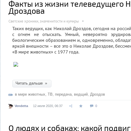
Факты из жизни телеведущего 
Дроздова
Светские хроники, знаменитости и кумиры
Таких ведущих, как Николай Дроздов, сегодня на росси
с огнем не отыскать. Умный, невероятно эрудиро
биологическим образованием и, одновременно, обладат
яркой внешности – все это о Николае Дроздове, бессм
«В мире животных» с 1977 года.
Читать дальше »
в мире животных
,
ТВ
,
передача
,
ведщий
,
Дроздов
Vendetta
12 июля 2020, 06:37
0
О людях и собаках: какой подвиг