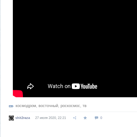
космодром
,
восточный
,
роскосмос
,
тв
shit2raza
27 июля 2020, 22:21
0