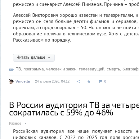
режиссер и сценарист Алексей Пиманов. Причина – проб
Алексей Викторович хорошо известен и телезрителям, и
режиссер он снял больше десяти фильмов и сериалов,
проектам, а спродюсировал – 50. Но он мог и не пойти в
образование получал в техническом вузе. Хотя с детст
Рассказываем по порядку.
Читать дальше »
ТВ
,
программа
,
человек и закон
,
телеведущий
,
смерть
,
биограф
Vendetta
24 апреля 2026, 04:12
0
В России аудитория ТВ за четыр
сократилась с 59% до 46%
Разное
Российская аудитория все чаще получает новости н
цифровых каналов. С 2022 по 2025 год доля россия