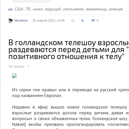
США
,
ТВ
,
канал
,
ведущий
,
увольнение
,
американцы
,
реакция
Vendetta
25 апреля 2023, 12:49
0
В голландском телешоу взрослы
раздеваются перед детьми для 
позитивного отношения к телу"
За гранью
Из серии «их нравы» или в переводе на русский «ре
под названием Европа».
Недавно в эфир вышло новое голландское телешоу 
взрослые раздеваются догола перед детьми, давая и
вопросы» о своих обнаженных телах. Голландское шоу 
Naked) якобы призвано пропагандировать «позитивн