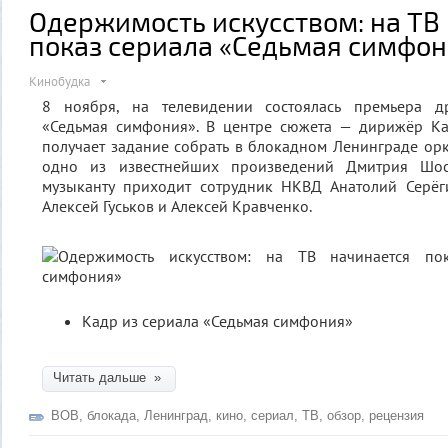
Одержимость искусством: на ТВ
показ сериала «Седьмая симфон
Кинобудка
8 ноября, на телевидении состоялась премьера др
«Седьмая симфония». В центре сюжета — дирижёр Ка
получает задание собрать в блокадном Ленинграде орк
одно из известнейших произведений Дмитрия Шос
музыканту приходит сотрудник НКВД Анатолий Серёг
Алексей Гуськов и Алексей Кравченко.
Кадр из сериала «Седьмая симфония»
Читать дальше »
ВОВ
,
блокада
,
Ленинград
,
кино
,
сериал
,
ТВ
,
обзор
,
рецензия