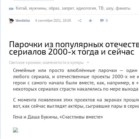
Китай
,
мужчины
,
образ
,
запрет
,
идеология
,
ТВ
,
шоу
,
фанаты
Vendetta
4 сентября 2021, 18:05
0
Парочки из популярных отечест
сериалов 2000-х тогда и сейчас
Светские хроники, знаменитости и кумиры
Семейные или просто влюблённые парочки — один 
любого сериала, и отечественные проекты 2000-х не и
герои с самого начала были вместе, как, например, в «
некоторых сериалах страсти накалялись по мере выхода
С момента появления этих проектов на экранах прошл
вот, как сейчас выглядят актёры, сыгравшие пары в сери
Гена и Даша Букины, «Счастливы вместе»