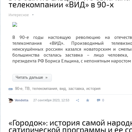
телекомпании «ВИД» в 90-х
Интересное
В 90-е годы настоящую революцию на отечест
телекомпания «ВИД». Производимый телевиз
неискушённых россиян казался новаторским и смелы
большинства осталась заставка – лицо человека,
президента РФ Бориса Ельцина, с непонятным наростом 
Читать дальше »
90-е
,
ТВ
,
телекомпания
,
вид
,
заставка
,
история
Vendetta
27 сентября 2023, 12:53
0
«Городок»: история самой народ
сатирической программы и ее с