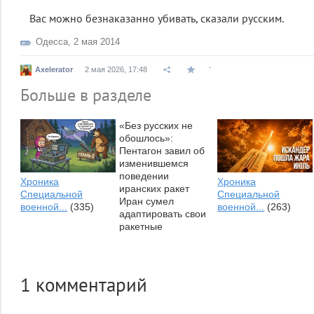
Вас можно безнаказанно убивать, сказали русским.
Одесса
,
2 мая 2014
.
Axelerator
2 мая 2026, 17:48
Больше в разделе
«Без русских не
обошлось»:
Пентагон завил об
изменившемся
поведении
Хроника
Хроника
иранских ракет⁠
Специальной
Специальной
Иран сумел
военной...
(335)
военной...
(263)
адаптировать свои
ракетные
технологии к
возможностям
американских
систем
1
комментарий
противовоздушной...
Что эти русские (и/