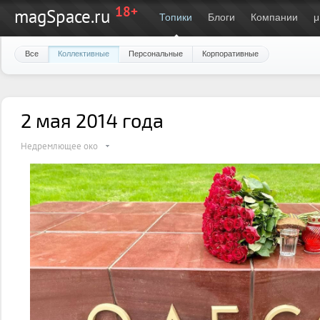
18+
magSpace.ru
Топики
Блоги
Компании
μ
Все
Коллективные
Персональные
Корпоративные
2 мая 2014 года
Недремлющее око