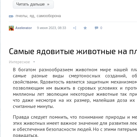
Читать дальше »
пчелы
,
яд
,
самооборона
Axelerator
9 июня 2023, 08:33
0
Самые ядовитые животные на п
Интересное
В богатом разнообразием животном мире нашей пла
самые разные виды смертоносных созданий, о
свойствами. Ядовитость является защитным механизмо
позволяющим им выжить в суровых условиях и проти
миллионы лет эволюции некоторые животные так при
что даже несмотря на их размер, малейшая доза их 
считанные минуты.
Правда следует помнить, что понимание природы и м
этих животных имеет важное значение для развития ле
и обеспечения безопасности людей. Но с этими пятерыми
повидаться.