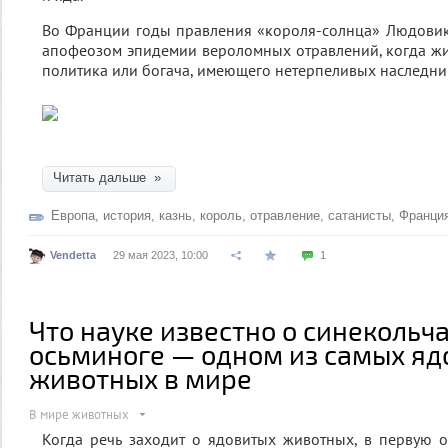
Во Франции годы правления «короля-солнца» Людовик
апофеозом эпидемии вероломных отравлений, когда ж
политика или богача, имеющего нетерпеливых наследник
Читать дальше »
Европа
,
история
,
казнь
,
король
,
отравление
,
сатанисты
,
Франци
Vendetta
29 мая 2023, 10:00
1
Что науке известно о синекольч
осьминоге — одном из самых яд
животных в мире
В мире животных
Когда речь заходит о ядовитых животных, в первую 