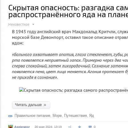
Скрытая опасность: разгадка са
распространённого яда на план
Неизвестное
В 1943 году английский врач Макдональд Критчли, слу
морской базе Девонпорт, оставил такое описание отра
ядом:
«Больного охватывает апатия, глаза стекленеют, губы, р
рта появляется неприятный запах. Примерно через два ча
сперва спокойный, затем лихорадочный. Сознание затемняе
появляется пена, цвет лица меняется. Агония протекает б
не приходя в сознание».
Читать дальше »
Правильное питание
,
Море
,
Путешествия
,
Яд
Axelerator
26 мая 2024, 13:19
0