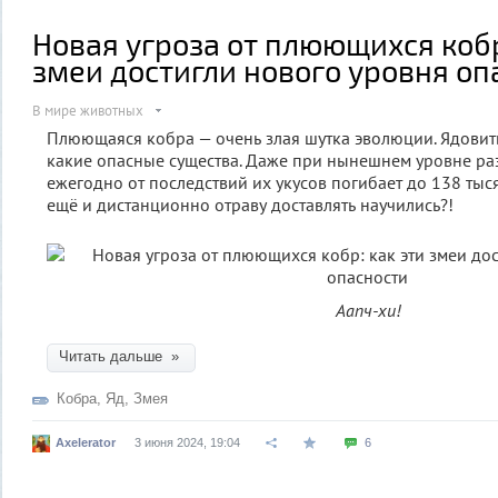
Новая угроза от плюющихся кобр
змеи достигли нового уровня оп
В мире животных
Плюющаяся кобра — очень злая шутка эволюции. Ядовиты
какие опасные существа. Даже при нынешнем уровне р
ежегодно от последствий их укусов погибает до 138 тыся
ещё и дистанционно отраву доставлять научились?!
Аапч-хи!
Читать дальше »
Кобра
,
Яд
,
Змея
Axelerator
3 июня 2024, 19:04
6