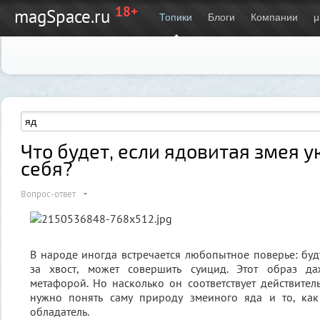
18+
magSpace.ru
Топики
Блоги
Компании
μ
Что будет, если ядовитая змея у
себя?
Вопрос-ответ
В народе иногда встречается любопытное поверье: будт
за хвост, может совершить суицид. Этот образ да
метафорой. Но насколько он соответствует действитель
нужно понять саму природу змеиного яда и то, ка
обладатель.