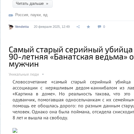
Читать дальше »
Россия
,
пауки
,
яд
Vendetta
20 февраля 2025, 12:49
0
Самый старый серийный убийца 
90-летняя «Банатская ведьма» о
мужчин
Уникальные люди
Словосочетание «самый старый серийный убийца 
ассоциации с неряшливым дедом-каннибалом из лав
«Картина в доме». Но реальность такова, что это
одуванчик, помогавшая односельчанкам с их семейны
помощь ее обошлась дорого: по разным данным стару
человек. Однако она была поймана, отсидела снисходи
8 лет и вышла на свободу.