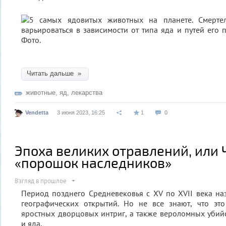
Читать дальше »
животные
,
яд
,
лекарства
Vendetta
3 июня 2023, 16:25
1
0
Эпоха великих отравлений, или 
«порошок наследников»
Взгляд в прошлое
Период позднего Средневековья с XV по XVII века н
географических открытий. Но не все знают, что э
яростных дворцовых интриг, а также вероломных уби
и яда.