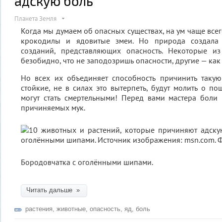
адскую боль
Планета Земля
Когда мы думаем об опасных существах, на ум чаще всег
крокодилы и ядовитые змеи. Но природа создала
созданий, представляющих опасность. Некоторые и
безобидно, что не заподозришь опасности, другие — ка
Но всех их объединяет способность причинить такую
стойкие, не в силах это вытерпеть, будут молить о по
могут стать смертельными! Перед вами мастера боли
причиняемых мук.
Бородовчатка с оголёнными шипами.
Читать дальше »
растения
,
животные
,
опасность
,
яд
,
боль