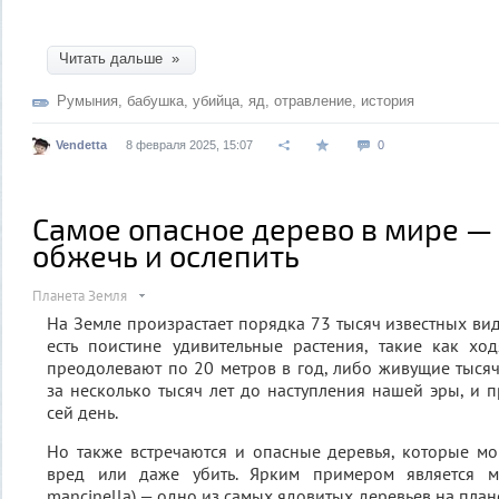
Читать дальше »
Румыния
,
бабушка
,
убийца
,
яд
,
отравление
,
история
Vendetta
8 февраля 2025, 15:07
0
Самое опасное дерево в мире —
обжечь и ослепить
Планета Земля
На Земле произрастает порядка 73 тысяч известных вид
есть поистине удивительные растения, такие как хо
преодолевают по 20 метров в год, либо живущие тыся
за несколько тысяч лет до наступления нашей эры, и
сей день.
Но также встречаются и опасные деревья, которые мо
вред или даже убить. Ярким примером является м
mancinella) — одно из самых ядовитых деревьев на плане