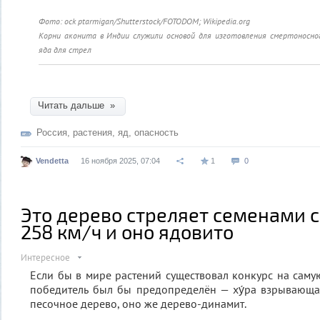
Фото: ock ptarmigan/Shutterstock/FOTODOM; Wikipedia.org
Корни аконита в Индии служили основой для изготовления смертоносно
яда для стрел
Читать дальше »
Россия
,
растения
,
яд
,
опасность
Vendetta
16 ноября 2025, 07:04
1
0
Это дерево стреляет семенами 
258 км/ч и оно ядовито
Интересное
Если бы в мире растений существовал конкурс на саму
победитель был бы предопределён — ху́ра взрывающаяс
песочное дерево, оно же дерево-динамит.