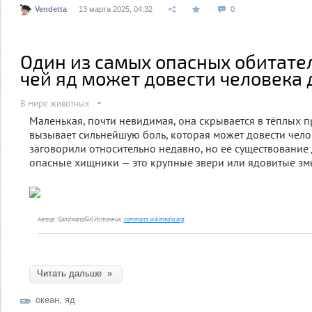
Vendetta
13 марта 2025, 04:32
0
Один из самых опасных обитате
чей яд может довести человека 
В мире животных
Маленькая, почти невидимая, она скрывается в тёплых 
вызывает сильнейшую боль, которая может довести чело
заговорили относительно недавно, но её существование 
опасные хищники — это крупные звери или ядовитые зм
Автор: GondwanaGirl
Источник:
commons.wikimedia.org
Читать дальше »
океан
,
яд