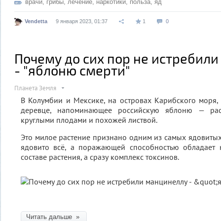
врачи
,
грибы
,
лечение
,
наркотики
,
польза
,
яд
Vendetta
9 января 2023, 01:37
1
0
Почему до сих пор не истребил
- "яблоню смерти"
Планета Земля
В Колумбии и Мексике, на островах Карибского моря,
деревце, напоминающее российскую яблоню — рас
круглыми плодами и похожей листвой.
Это милое растение признано одним из самых ядовитых 
ядовито всё, а поражающей способностью обладает
составе растения, а сразу комплекс токсинов.
Читать дальше »