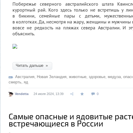
Побережье северного австралийского штата Квинс
курортный рай. Кого здесь только не встретишь у л
в бикини, семейные пары с детьми, мужествен
в колготках. Да, несмотря на жару, женщины и мужчины
вовсе не редкость на пляжах севера Австралии. И э
объяснить.
Читать дальше »
Австралия
,
Новая Зеландия
,
животные
,
здоровье
,
медуза
,
опас
смерть
,
яд
Vendetta
24 июля 2024, 13:39
0
Самые опасные и ядовитые раст
встречающиеся в России