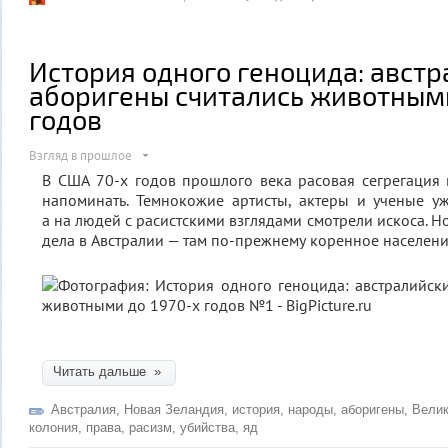
История одного геноцида: авст
аборигены считались животными
годов
Взгляд в прошлое
В США 70-х годов прошлого века расовая сегрегация 
напоминать. Темнокожие артисты, актеры и ученые у
а на людей с расистскими взглядами смотрели искоса. Н
дела в Австралии — там по-прежнему коренное населени
Читать дальше »
Австралия
,
Новая Зеландия
,
история
,
народы
,
аборигены
,
Велик
колония
,
права
,
расизм
,
убийства
,
яд