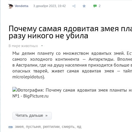
Vendetta
3 декабря 2023, 19:42
2
Почему самая ядовитая змея пл
разу никого не убила
В мире животных
Мы делим планету со множеством ядовитых змей. Ес
самого холодного континента — Антарктиды. Вполн
в Австралии, где на душу населения приходится больше 
опасных тварей, живет самая ядовитая змея — тай
microlepidotus).
Читать дальше »
змея
,
пустыня
,
рептилии
,
смерть
,
яд