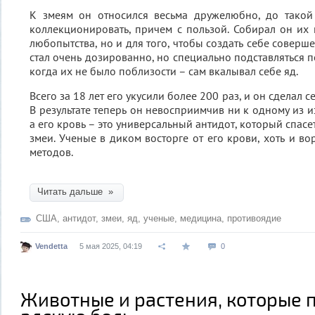
К змеям он относился весьма дружелюбно, до такой 
коллекционировать, причем с пользой. Собирал он их 
любопытства, но и для того, чтобы создать себе совер
стал очень дозированно, но специально подставляться п
когда их не было поблизости – сам вкалывал себе яд.
Всего за 18 лет его укусили более 200 раз, и он сделал 
В результате теперь он невосприимчив ни к одному из 
а его кровь – это универсальный антидот, который спасе
змеи. Ученые в диком восторге от его крови, хоть и во
методов.
Читать дальше »
США
,
антидот
,
змеи
,
яд
,
ученые
,
медицина
,
противоядие
Vendetta
5 мая 2025, 04:19
0
Животные и растения, которые 