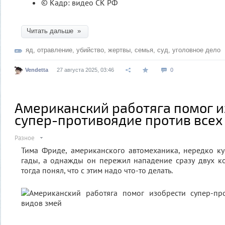
© Кадр: видео СК РФ
Читать дальше »
яд
,
отравление
,
убийство
,
жертвы
,
семья
,
суд
,
уголовное дело
Vendetta
27 августа 2025, 03:46
0
Американский работяга помог и
супер-противоядие против всех
Разное
Тима Фриде, американского автомеханика, нередко к
гады, а однажды он пережил нападение сразу двух к
тогда понял, что с этим надо что-то делать.