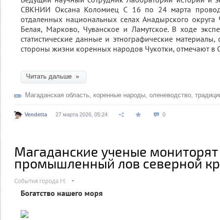
СВКНИИ Оксана Коломиец С 16 по 24 марта провод
отдаленных национальных селах Анадырского округа Ч
Белая, Марково, Чуванское и Ламутское. В ходе эксп
статистические данные и этнографические материалы
стороны жизни коренных народов Чукотки, отмечают в
Читать дальше »
Магаданская область
,
коренные народы
,
оленеводство
,
традици
Vendetta
27 марта 2026, 05:24
0
Магаданские ученые мониторят
промышленный лов северной кр
События города М.
Богатство нашего моря