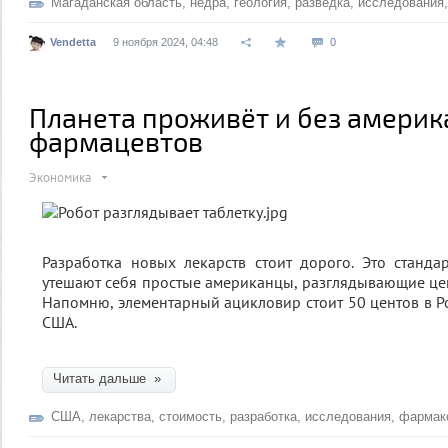
Магаданская область
,
недра
,
геология
,
разведка
,
исследования
Vendetta
9 ноября 2024, 04:48
0
Планета проживёт и без америк
фармацевтов
Экономика
Разработка новых лекарств стоит дорого. Это станда
утешают себя простые американцы, разглядывающие цен
Напомню, элементарный ацикловир стоит 50 центов в Ро
США.
Читать дальше »
США
,
лекарства
,
стоимость
,
разработка
,
исследования
,
фармак