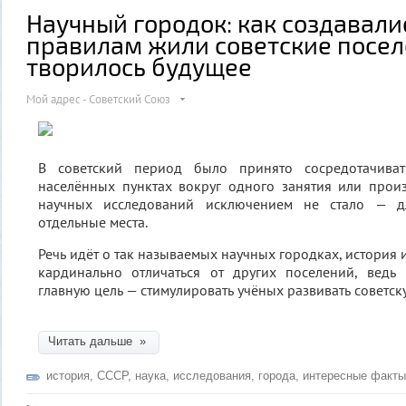
Научный городок: как создавали
правилам жили советские посел
творилось будущее
Мой адрес - Советский Союз
В советский период было принято сосредотачива
населённых пунктах вокруг одного занятия или прои
научных исследований исключением не стало — д
отдельные места.
Речь идёт о так называемых научных городках, история 
кардинально отличаться от других поселений, ведь
главную цель — стимулировать учёных развивать советск
Читать дальше »
история
,
СССР
,
наука
,
исследования
,
города
,
интересные факты