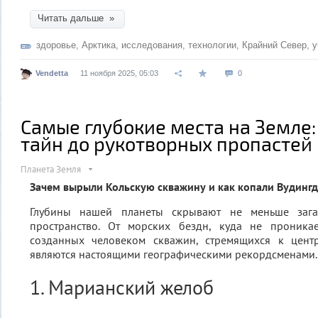
Читать дальше »
здоровье
,
Арктика
,
исследования
,
технологии
,
Крайний Север
,
у
Vendetta
11 ноября 2025, 05:03
0
Самые глубокие места на Земле:
тайн до рукотворных пропастей
Планета Земля
Зачем вырыли Кольскую скважину и как копали Вудингд
Глубины нашей планеты скрывают не меньше зага
пространство. От морских бездн, куда не проника
созданных человеком скважин, стремящихся к цент
являются настоящими географическими рекордсменами.
1. Марианский желоб