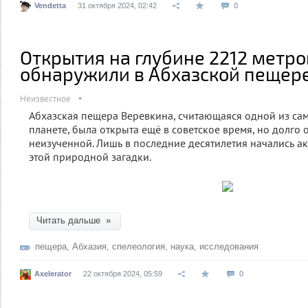
Vendetta
31 октября 2024, 02:42
0
Открытия на глубине 2212 метро
обнаружили в Абхазской пещер
Неизвестное
Абхазская пещера Веревкина, считающаяся одной из са
планете, была открыта ещё в советское время, но долго 
неизученной. Лишь в последние десятилетия начались а
этой природной загадки.
Читать дальше »
пещера
,
Абхазия
,
спелеология
,
наука
,
исследования
Axelerator
22 октября 2024, 05:59
0