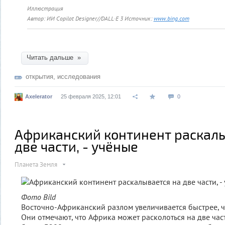
Иллюстрация
Автор: ИИ Copilot Designer//DALL·E 3
Источник:
www.bing.com
Читать дальше »
открытия
,
исследования
Axelerator
25 февраля 2025, 12:01
0
Африканский континент раскалы
две части, - учёные
Планета Земля
Фото Bild
Восточно-Африканский разлом увеличивается быстрее, 
Они отмечают, что
Африка может расколоться на две ча