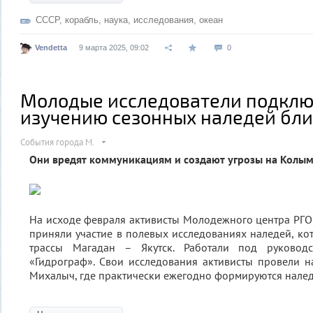
СССР
,
корабль
,
наука
,
исследования
,
океан
Vendetta
9 марта 2025, 09:02
0
Молодые исследователи подклю
изучению сезонных наледей бл
События города М.
Они вредят коммуникациям и создают угрозы на Колым
На исходе февраля активисты Молодежного центра РГО
приняли участие в полевых исследованиях наледей, ко
трассы Магадан – Якутск. Работали под руковод
«Гидрограф». Свои исследования активисты провели 
Михалыч, где практически ежегодно формируются налед