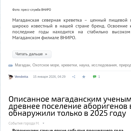
Фото: пресс-служба ВНИРО
Магаданская северная креветка – ценный пищевой 
широко известный в нашей стране бренд. Освоение 
последние годы находится на стабильно высоком
Магаданском филиале ВНИРО.
Читать дальше »
Магадан
,
Охотское море
,
креветки
,
наука
,
исследования
,
приро
Vendetta
15 января 2026, 04:29
1
Описанное магаданским ученым 
древнее поселение аборигенов 
обнаружили только в 2025 году
События города М.
Вспоминаем самые яркие события прошедшего года