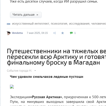
Уже есть десятки случаев, когда ИИ разрушил семьи.
Читать дальше »
искусственный интеллект
,
психология
,
исследования
,
человече
Vendetta
7 мая 2025, 04:15
1
Путешественники на тяжелых в
пересекли всю Арктику и готовя
финальному броску в Магадан
События города М.
Чем удивили смельчаков ледяные пустоши
Экспедиция
«Русская Арктика»
, приуроченная к 500-ле
Пути, на минувших выходных завершила свой Аркти