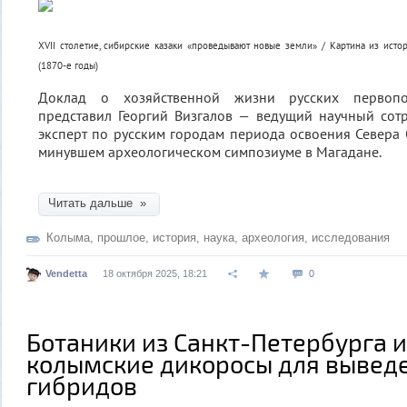
XVII столетие, сибирские казаки «проведывают новые земли» / Картина из исто
(1870-е годы)
Доклад о хозяйственной жизни русских первоп
представил Георгий Визгалов — ведущий научный сотр
эксперт по русским городам периода освоения Севера 
минувшем археологическом симпозиуме в Магадане.
Читать дальше »
Колыма
,
прошлое
,
история
,
наука
,
археология
,
исследования
Vendetta
18 октября 2025, 18:21
0
Ботаники из Санкт-Петербурга 
колымские дикоросы для вывед
гибридов