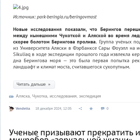
Источник: park-beringia.ru/beringovmost
Новые исследования показали, что Берингов переш
между нынешними Чукоткой и Аляской во время лед
скорее болотом Берингова пролива.
Группа учёных по
из Университета Аляски в Фэрбанксе Сары Фоуэлл на и
Sikuliaq в ходе экспедиции прошлого года извлекла ке
дна Берингова моря — это была первая попытка рек
ландшафт и климат моста, считавшегося сухопутным.
Читать дальше »
Аляска
,
Чукотка
,
исследования
,
экспедиция
Vendetta
18 декабря 2024, 12:05
0
Ученые призывают прекратить 
микробов «зеркальной жизни»