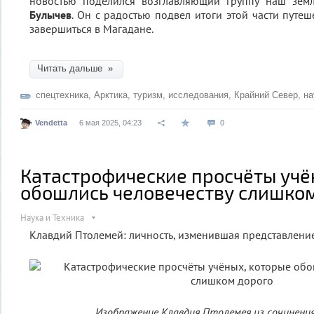
новостью поделился возглавляющий группу наш зе
Булычев
. Он с радостью подвел итоги этой части путе
завершиться в Магадане.
Читать дальше »
спецтехника
,
Арктика
,
туризм
,
исследования
,
Крайний Север
,
на
Vendetta
6 мая 2025, 04:23
0
Катастрофические просчёты учё
обошлись человечеству слишко
Наука и Техника
Клавдий Птолемей: личность, изменившая представлени
Изображение Клавдия Птолемея из сочинения