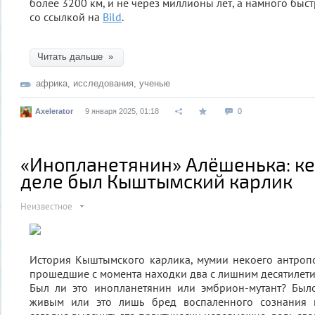
более 3200 км, и не через миллионы лет, а намного быс
со ссылкой на
Bild
.
Читать дальше »
африка
,
исследования
,
ученые
Axelerator
9 января 2025, 01:18
0
«Инопланетянин» Алёшенька: к
деле был Кыштымский карлик
Неизвестное
История Кыштымского карлика, мумии некоего антроп
прошедшие с момента находки два с лишним десятилетия
Был ли это инопланетянин или эмбрион-мутант? Был
живым или это лишь бред воспаленного сознания п