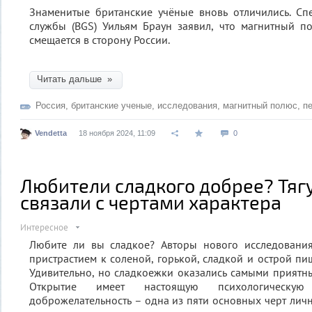
Знаменитые британские учёные вновь отличились. Сп
службы (BGS) Уильям Браун заявил, что магнитный п
смещается в сторону России.
Читать дальше »
Россия
,
британские ученые
,
исследования
,
магнитный полюс
,
п
Vendetta
18 ноября 2024, 11:09
0
Любители сладкого добрее? Тягу
связали с чертами характера
Интересное
Любите ли вы сладкое? Авторы нового исследовани
пристрастием к соленой, горькой, сладкой и острой пи
Удивительно, но сладкоежки оказались самыми прият
Открытие имеет настоящую психологическу
доброжелательность – одна из пяти основных черт лич