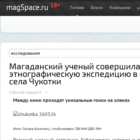
18+
magSpace.ru
Топики
Блоги
Компании
μ
Магаданский ученый совершил
этнографическую экспедицию в
села Чукотки
События города М.
Между ними проходят уникальные гонки на оленях
Фото: Оксана Коломиец / опубликовано СВКНИИ ДВО РАН
Ведущий научный сотрудник Лаборатории истории и э