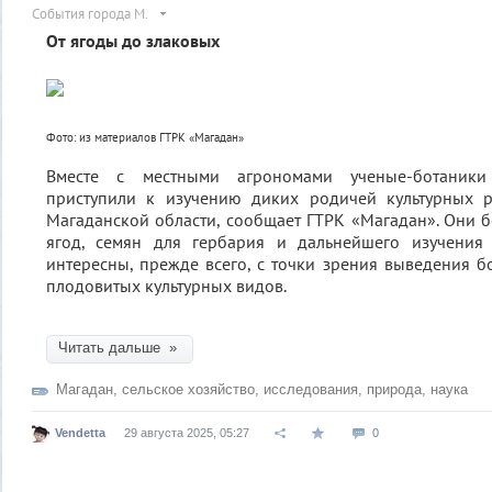
События города М.
От ягоды до злаковых
Фото: из материалов ГТРК «Магадан»
Вместе с местными агрономами ученые-ботаники 
приступили к изучению диких родичей культурных 
Магаданской области, сообщает ГТРК «Магадан». Они б
ягод, семян для гербария и дальнейшего изучения
интересны, прежде всего, с точки зрения выведения 
плодовитых культурных видов.
Читать дальше »
Магадан
,
сельское хозяйство
,
исследования
,
природа
,
наука
Vendetta
29 августа 2025, 05:27
0