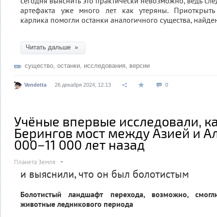
сегодня выяснить это практически невозможно, ведь с
артефакта уже много лет как утеряны. Приоткрыть
карлика помогли останки аналогичного существа, найде
Читать дальше »
существо
,
останки
,
исследования
,
версии
Vendetta
26 декабря 2024, 12:13
0
Учёные впервые исследовали, к
Берингов мост между Азией и А
000−11 000 лет назад
Планета Земля
и выяснили, что он был болотистым
Болотистый ландшафт перехода, возможно, смогл
животные ледникового периода