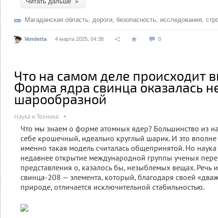
Читать дальше »
Магаданская область
,
дороги
,
безопасность
,
исследования
,
стр
Vendetta
4 марта 2025, 04:38
0
Что на самом деле происходит 
Форма ядра свинца оказалась н
шарообразной
Наука и Техника
Что мы знаем о форме атомных ядер? Большинство из нас
себе крошечный, идеально круглый шарик. И это вполне
именно такая модель считалась общепринятой. Но наука н
недавнее открытие международной группы ученых пер
представления о, казалось бы, незыблемых вещах. Речь и
свинца-208 — элемента, который, благодаря своей «два
природе, отличается исключительной стабильностью.