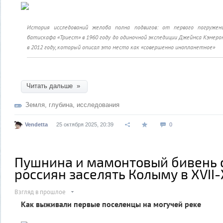
История исследований желоба полна подвигов: от первого погружен
батискафа «Триест» в 1960 году до одиночной экспедиции Джеймса Кэмеро
в 2012 году, который описал это место как «совершенно инопланетное»
Читать дальше »
Земля
,
глубина
,
исследования
Vendetta
25 октября 2025, 20:39
0
Пушнина и мамонтовый бивень 
россиян заселять Колыму в XVII-X
Взгляд в прошлое
Как выживали первые поселенцы на могучей реке