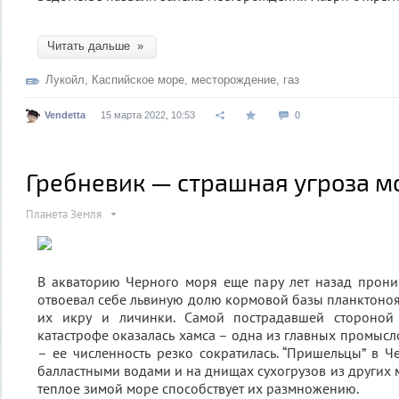
Читать дальше »
Лукойл
,
Каспийское море
,
месторождение
,
газ
Vendetta
15 марта 2022, 10:53
0
Гребневик — страшная угроза 
Планета Земля
В акваторию Черного моря еще пару лет назад прони
отвоевал себе львиную долю кормовой базы планктоно
их икру и личинки. Самой пострадавшей стороной 
катастрофе оказалась хамса – одна из главных промыс
– ее численность резко сократилась. “Пришельцы” в 
балластными водами и на днищах сухогрузов из других 
теплое зимой море способствует их размножению.