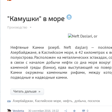
"Камушки" в море
Производство
Нефтяные Камни (азерб. Neft daşları) — посёло
Азербайджане, в Каспийском море, в 42 километрах к в
полуострова. Расположен на металлических эстакадах, 
в связи с началом добычи нефти со дна моря вокруг
каменной гряды (банки), едва выступающей на повер
Камни окружены каменными рифами, между кото
подводные и надводные камни.
Читать дальше »
Азербайджан
,
Каспийское море
,
нефть
,
добыча
,
поселок
Vendetta
30 сентября 2016, 19:22
0