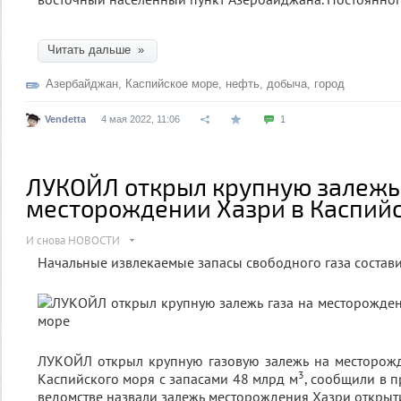
Читать дальше »
Азербайджан
,
Каспийское море
,
нефть
,
добыча
,
город
Vendetta
4 мая 2022, 11:06
1
ЛУКОЙЛ открыл крупную залежь 
месторождении Хазри в Каспий
И снова НОВОСТИ
Начальные извлекаемые запасы свободного газа состав
ЛУКОЙЛ открыл крупную газовую залежь на месторож
3
Каспийского моря с запасами 48 млрд м
, сообщили в п
ведомстве назвали залежь месторождения Хазри открыти