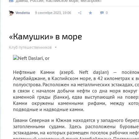
дамба
,
Россия
,
Каспийское море
,
мегапроект
Vendetta
9 сентября 2023, 19:06
0
«Камушки» в море
Клуб путешественников
Нефтяные Камни (азерб. Neft daşları) — посёло
Азербайджане, в Каспийском море, в 42 километрах к в
полуострова. Расположен на металлических эстакадах, 
в связи с началом добычи нефти со дна моря вокруг
каменной гряды (банки), едва выступающей на повер
Камни окружены каменными рифами, между кото
подводные и надводные камни.
Гавани Северная и Южная находятся у западного берег
затопленными судами. Здесь расположены буровы
эстакадами, на которых размещен поселок рабочих неф
восточный населенный пункт Азербайджана. Постоянного