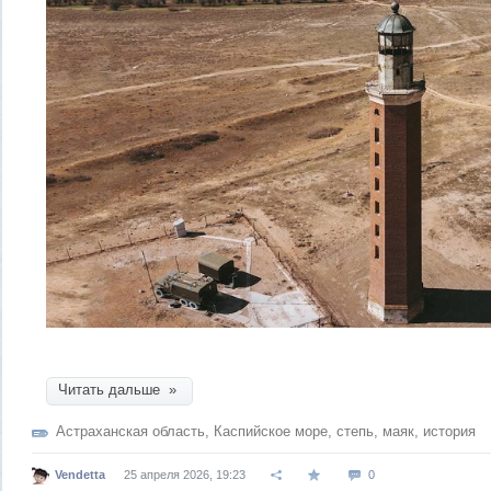
Читать дальше »
Астраханская область
,
Каспийское море
,
степь
,
маяк
,
история
Vendetta
25 апреля 2026, 19:23
0