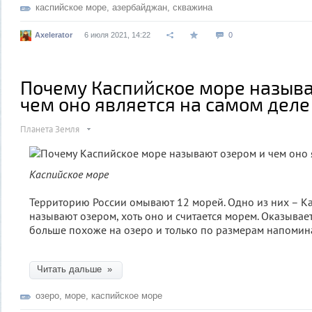
каспийское море
,
азербайджан
,
скважина
Axelerator
6 июля 2021, 14:22
0
Почему Каспийское море назыв
чем оно является на самом деле
Планета Земля
Каспийское море
Территорию России омывают 12 морей. Одно из них – Ка
называют озером, хоть оно и считается морем. Оказывае
больше похоже на озеро и только по размерам напомин
Читать дальше »
озеро
,
море
,
каспийское море