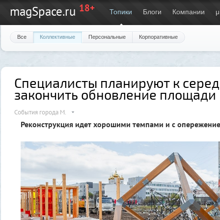
18+
magSpace.ru
Топики
Блоги
Компании
μ
Все
Коллективные
Персональные
Корпоративные
Специалисты планируют к серед
закончить обновление площади
События города М.
Реконструкция идет хорошими темпами и с опережени