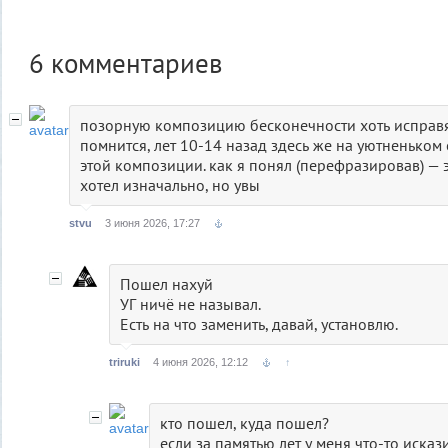
6
комментариев
позорную композицию бесконечности хоть исправя
помнится, лет 10-14 назад здесь же на уютненьком
этой композиции. как я понял (перефразировав) — эт
хотел изначально, но увы
stvu
3 июня 2026, 17:27
Пошел нахуй
УГ ничё не называл.
Есть на что заменить, давай, установлю.
triruki
4 июня 2026, 12:12
↑
кто пошел, куда пошел?
если за памятью лет у меня что-то искази