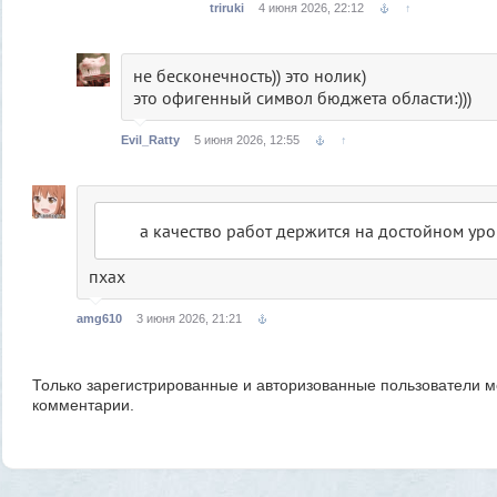
triruki
4 июня 2026, 22:12
↑
не бесконечность)) это нолик)
это офигенный символ бюджета области:)))
Evil_Ratty
5 июня 2026, 12:55
↑
а качество работ держится на достойном ур
пхах
amg610
3 июня 2026, 21:21
Только зарегистрированные и авторизованные пользователи м
комментарии.