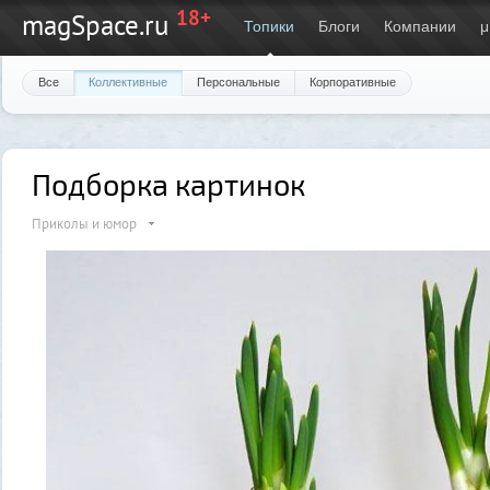
18+
magSpace.ru
Топики
Блоги
Компании
μ
Все
Коллективные
Персональные
Корпоративные
Подборка картинок
Приколы и юмор