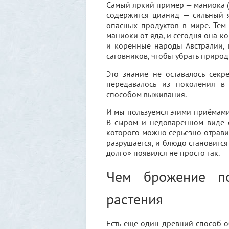
Самый яркий пример — маниока (к
содержится цианид — сильный я
опасных продуктов в мире. Те
маниоки от яда, и сегодня она 
и коренные народы Австралии, 
саговников, чтобы убрать приро
Это знание не оставалось секр
передавалось из поколения в 
способом выживания.
И мы пользуемся этими приёмами
В сыром и недоваренном виде 
которого можно серьёзно отравит
разрушается, и блюдо становится
долго» появился не просто так.
Чем брожение по
растения
Есть ещё один древний способ о