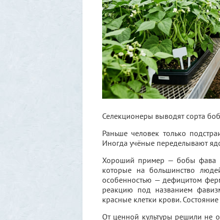
Селекционеры выводят сорта бо
Раньше человек только подстраи
Иногда учёные переделывают ядов
Хороший пример — бобы фава (к
которые на большинство людей
особенностью — дефицитом ферм
реакцию под названием фавизм
красные клетки крови. Состояние
От ценной культуры решили не о