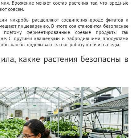
имия. Брожение меняет состав растения так, что вредные
ают совсем.
ции микробы расщепляют соединения вроде фитатов и
мешают пищеварению. В итоге соя становится безопаснее
о поэтому ферментированные соевые продукты так
ухне. С другими квашеными и забродившими продуктами
обы как бы доделывают за нас работу по очистке еды.
нила, какие растения безопасны в