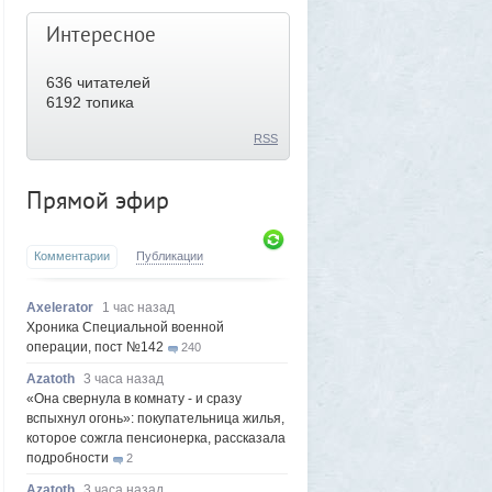
Интересное
636
читателей
6192 топика
RSS
Прямой эфир
Комментарии
Публикации
Axelerator
1 час назад
Хроника Специальной военной
операции, пост №142
240
Azatoth
3 часа назад
«Она свернула в комнату - и сразу
вспыхнул огонь»: покупательница жилья,
которое сожгла пенсионерка, рассказала
подробности
2
Azatoth
3 часа назад