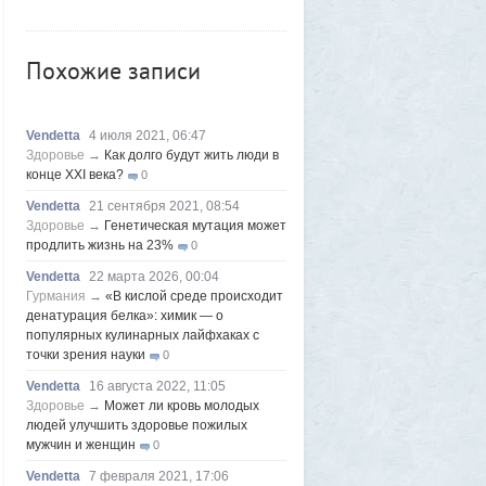
восстановить то, что считалось
утраченным
1
Frumas
Вчера в 01:11
Похожие записи
Китайских роботов-гуманоидов запретят
2
Frumas
4 августа 2026, 20:06
Vendetta
4 июля 2021, 06:47
Артемий о текущем моменте
5
Здоровье
→
Как долго будут жить люди в
Axelerator
4 августа 2026, 18:49
конце XXI века?
0
Южнокорейская ведущая ведя прямую
Vendetta
21 сентября 2021, 08:54
трансляцию торгов потеряла все
9
Здоровье
→
Генетическая мутация может
Frumas
3 августа 2026, 21:32
продлить жизнь на 23%
0
Почему укусы насекомых зудят и
Vendetta
22 марта 2026, 00:04
чешутся
2
Гурмания
→
«В кислой среде происходит
Voldemar
3 августа 2026, 20:17
денатурация белка»: химик — о
Как гиганты с Фаэтона и пришельцы из
популярных кулинарных лайфхаках с
Нибиру строили цивилизации на Земле
точки зрения науки
0
25
Vendetta
16 августа 2022, 11:05
1GR
1 августа 2026, 18:36
Здоровье
→
Может ли кровь молодых
Леопольд Ашенбреннер: Как 24-летний
людей улучшить здоровье пожилых
щегол заработал $30 млрд на
мужчин и женщин
0
инвестициях в AI (и потерял их вчера)
3
Vendetta
7 февраля 2021, 17:06