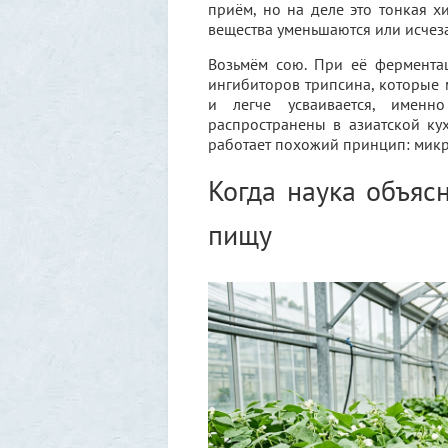
приём, но на деле это тонкая х
вещества уменьшаются или исчез
Возьмём сою. При её фермента
ингибиторов трипсина, которые 
и легче усваивается, именн
распространены в азиатской к
работает похожий принцип: микр
Когда наука объяс
пищу