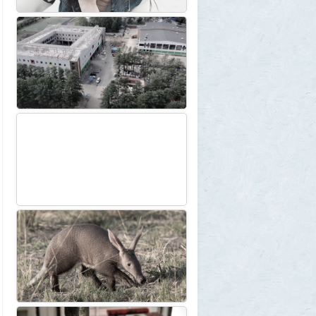
Две девушки столкнулись с медведем на
туристической тропе у Магадана
1
1GR
30 июля 2026, 17:30
Что случилось?
2
SuperVal
30 июля 2026, 17:27
Какая страна самая большая на каждом
континенте? В двух ответах ошибаются
почти все
1
Azatoth
30 июля 2026, 17:17
Веселые картинки
12
SuperVal
29 июля 2026, 23:44
Плоская земля
1
SuperVal
29 июля 2026, 23:39
Текущий геополитический расклад
4
Voldemar
29 июля 2026, 21:37
Американские жулики
2
chic
28 июля 2026, 23:38
Режиссёры, которые разносили чужие
фильмы
5
Azatoth
28 июля 2026, 21:26