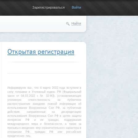
Зарегистрироваться
Войти
Найти
Открытая регистрация
Информируем вас, что 4 марта 2022 года вступили в
силу поправки в Уголовный кодекс РФ (Федеральный
закон от 04.03.2022 г. № 32-ФЗ), устанавливающие
уголовную ответственность за публичное
распространение заведомо ложной информации об
использовании Вооруженных Сил РФ, за публичные
действия, направленные на дискредитацию
использования Вооруженных Сил РФ в целях защиты
интересов РФ и ее граждан, поддержания
международного мира и безопасности, а также за
призывы к введению мер ограничительного характера в
отношении РФ, граждан РФ или российских
юридических лиц.