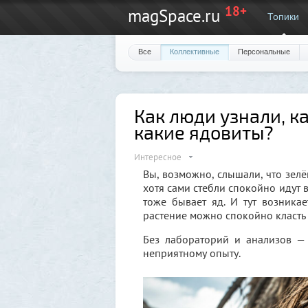
18+
magSpace.ru
Топики
Все
Коллективные
Персональные
Как люди узнали, к
какие ядовиты?
Интересное
Вы, возможно, слышали, что зелё
хотя сами стебли спокойно идут 
тоже бывает яд. И тут возника
растение можно спокойно класть в
Без лабораторий и анализов —
неприятному опыту.