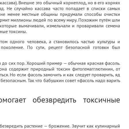
ассава). Внешне это обычный корнеплод, но в его корнях
д. Не случайно кассава часто попадает в списки самых
м не менее местные общины придумали способы очистки
кормит миллионы людей по всему миру. Похожим путём шли
которые вымачивали, измельчали и проваривали семена
дные токсины.
етом одного человека, а становилось частью культуры и
поколение. По сути, рецепт безопасной готовки был
 до сих пор. Хороший пример — обычная красная фасоль.
она содержит природный токсин фитогемагглютинин, от
ься. Но если фасоль замочить и как следует проварить, яд
 безопасным. Так что бабушкин совет «фасоль надо варить
могает обезвредить токсичные
безвредить растение — брожение. Звучит как кулинарный