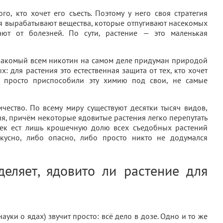
го, кто хочет его съесть. Поэтому у него своя стратегия
я вырабатывают вещества, которые отпугивают насекомых
ют от болезней. По сути, растение — это маленькая
Знакомый всем никотин на самом деле придуман природой
: для растения это естественная защита от тех, кто хочет
ы просто приспособили эту химию под свои, не самые
чество. По всему миру существуют десятки тысяч видов,
, причём некоторые ядовитые растения легко перепутать
век ест лишь крошечную долю всех съедобных растений
кусно, либо опасно, либо просто никто не додумался
еляет, ядовито ли растение для
уки о ядах) звучит просто: всё дело в дозе. Одно и то же