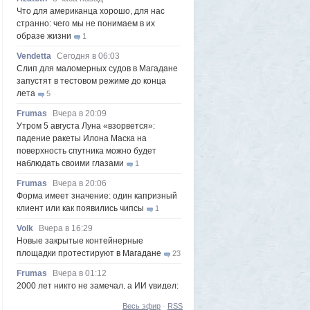
Что для американца хорошо, для нас
странно: чего мы не понимаем в их
образе жизни
1
Vendetta
Сегодня в 06:03
Слип для маломерных судов в Магадане
запустят в тестовом режиме до конца
лета
5
Frumas
Вчера в 20:09
Утром 5 августа Луна «взорвется»:
падение ракеты Илона Маска на
поверхность спутника можно будет
наблюдать своими глазами
1
Frumas
Вчера в 20:06
Форма имеет значение: один капризный
клиент или как появились чипсы
1
Volk
Вчера в 16:29
Новые закрытые контейнерные
площадки протестируют в Магадане
23
Frumas
Вчера в 01:12
2000 лет никто не замечал, а ИИ увидел:
как технологии помогают археологам
Весь эфир
·
RSS