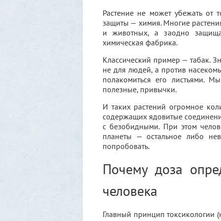
Растение не может убежать от то
защиты — химия. Многие растени
и животных, а заодно защища
химическая фабрика.
Классический пример — табак. 
не для людей, а против насекомых
полакомиться его листьями. М
полезные, привычки.
И таких растений огромное коли
содержащих ядовитые соединения
с безобидными. При этом чело
планеты — остальное либо нев
попробовать.
Почему доза опред
человека
Главный принцип токсикологии (на