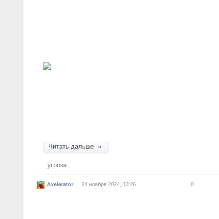
«Южмаш» — угроза для РФ
Неизвестное
О каком предприятии говорил советский лидер
такое ракета-дрон «Паляница» и могут ли обме
об этом в эксклюзивном интервью ТАСС расска
российской промышленной группы «Южмаш» В
Читать дальше »
угроза
Axelerator
24 ноября 2024, 13:26
0