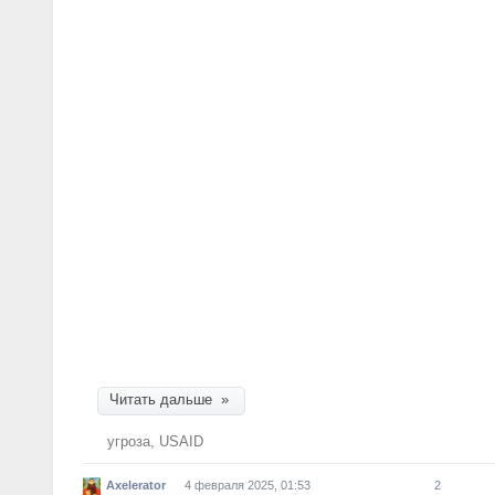
Я не удивлюсь, кстати, если какие-нибу
специальные докладные т.н. башням (и в
о том, что сейчас исторический момент
пересменка, можно нанять ещё пачку оси
передержке и независимых журналисток 
мировое общественное мнение (но нужны 
Во-первых, он опоздал. Я уже видел несколько п
радоваться». И что через несколько месяцев ф
какого перепугу респам давать финансировани
непонятно, но эти особи неудобных вопросов се
позволяют).
Та же самая вера в то, что «США не могут прек
режим. Украину мы не бросим 1...8… (простав
От авторов «Из Афганистана США не уйдут».
Читать дальше »
угроза
,
USAID
Axelerator
4 февраля 2025, 01:53
2