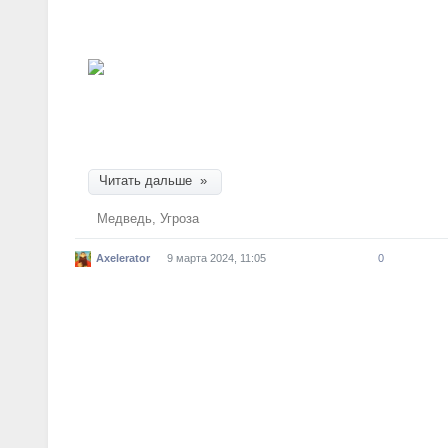
переходит к активным действиям. Так делают в
мере, если верить слухам.
Не переживайте, здесь медведь не напада
выпустили на волю, и он поскорее
Читать дальше »
Медведь
,
Угроза
Axelerator
9 марта 2024, 11:05
0
Ядерная война — плохое ср
проблем
Недремлющее око
Эксперты ИМЭМО РАН об угрозе 
специально для “Ъ”