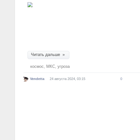
Космический корабль Boeing Starliner, застря
станции (МКС), оказался не просто «чемоданом
Эксперты считают, что при попытке его от ст
ущерб станции.
Читать дальше »
космос
,
МКС
,
угроза
Vendetta
24 августа 2024, 03:15
0
Медвежьи стратегии: Опасно
тем, что медведи не предуп
В мире животных
Как правило, прежде чем откусить лицо, живот
намерениях. И только если оппонент недостат