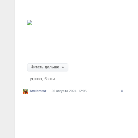
США угрожают китайским ба
Недремлющее око
Минфин США напрямую угрожает китайской бан
готовится к открытию филиалов крупнейших рос
визита Ли Цяна в Россию.
Читать дальше »
угроза
,
банки
Axelerator
26 августа 2024, 12:05
0
Американский космический к
разрушить всю МКС
Космос