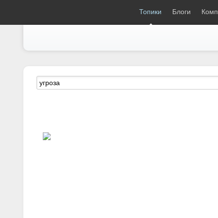
18+
magSpace.ru
Топики
Блоги
Комп
Смерть USaid и внезапная уг
Недремлющее око
Тут ув. Виктор Мараховский в свете кончины US
В свете этого логично ожидать буквальн
околоказённых медиа, так и в бентосно
столом у них) о том, что USAID разогна
реорганизовать и сделать ещё сильней,
поэтому надо давать больше, больше, бо
противодействие тлетворной пропаганд