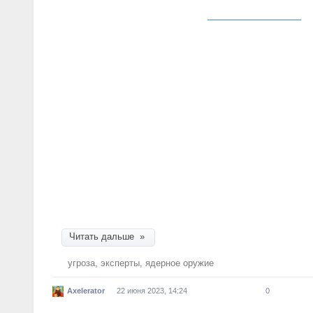
Сергея Караганова «Тяжкое, но необходимое р
прошлой неделе в журнале
«Профиль».— “Ъ”
).
лежащие в его основе положения отражают на
группы элиты, следует сделать ряд комментари
Во-первых, по этому вопросу позиция высшего 
высказывалась. Так, президент РФ Владимир П
нас нет в нашей концепции использованияядер
Наша концепция — это ответно-встречный удар»
Петербургском международном экономическом 
«Ядерное оружие создается для того, чтобы об
самом широком смысле этого слова и существо
у нас, во-первых, нет такой необходимости (исп
во-вторых, сам фактор рассуждения на эту тем
снижения порога применения оружия».
Читать дальше »
угроза
,
эксперты
,
ядерное оружие
Axelerator
22 июня 2023, 14:24
0