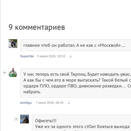
9
комментариев
главное чтоб он работал. А не как с «Москвой»…
SuperVal
5 июня 2026, 18:53
У нас теперь есть свой Тирпиц. Будет наводить ужас
А как бы с чем его в море выпускать? Такой белый 
ордере ПЛО, ордере ПВО, дивизионе разведки… Ст
набрать.
luisfigo
7 июня 2026, 08:26
Офигеть!!!
Уже из-за одного этого стОит бояться выхода