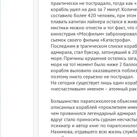
практически не пострадало, тогда как
корабль ушел на дно за 7 минут. Колич
составило более 420 человек, при это
плавать капитан лайнера остался в жив
мистики можно отнести и тот факт, что
киностудия «Мосфильм» забронировал
съемок своего фильма «Катастрофа».
Последним в трагическом списке кора
адмирала, стал буксир, затонувший в 2
море. Причины крушения остались зага
моря на тот момент было ниже 2 баллов
корабля выловило оказавшееся поблиз
поэтому никто серьезно не пострадал.
На сегодня существует лишь один кораб
«несчастливым» именем – атомный рак
Большинство парапсихологов объясняет
описанных кораблей «проклятием имен
чем провинился легендарный адмирал 
вдруг стало приносить суднам несчасть
психиатр и автор книг по парапсихолог
Нахимова, отдавшего всю жизнь службе