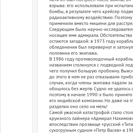
взрыва: его использовали при испытан
бомбы, в результате чего крейсер под
радиоактивному воздействию. Поэтому 
применили вместо мишени для расстре
Следующим было научно-исследователь
носящее имя адмирала. Обстоятельства
остаются загадкой: в 1973 году корабль
обледенения был перевернут и затонул
половина его экипажа.
В 1986 году противолодочный корабль 
названием столкнулся с подводной лодк
чего получил большую пробоину. Выясн
до этого в нем не раз отказывали приб
случаи, когда члены экипажа падали за
обошлось без жертв. Судно не удалось 
поэтому в начале 1990-х было принят
его индийской компании. Но даже на пу
разделки оно село на мель!
Самой ужасной катастрофой стало сто
круизного лайнера «Адмирал Нахимов»
впоследствии прозвище «русский «Тита
сухогрузным судном «Петр Васев» в 19