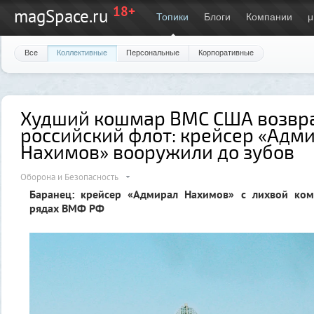
18+
magSpace.ru
Топики
Блоги
Компании
μ
Все
Коллективные
Персональные
Корпоративные
Худший кошмар ВМС США возвр
российский флот: крейсер «Адм
Нахимов» вооружили до зубов
Оборона и Безопасность
Баранец: крейсер «Адмирал Нахимов» с лихвой ком
рядах ВМФ РФ