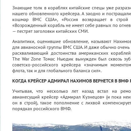
Знающие толк в кораблях китайские спецы уже разрази
нашего обновленного крейсера. А заодно и постращал
кошмар ВМС США», «Россия возвращает в строй с
«Возрожденный корабль не имеет себе равных по огнев
— пестрят заголовки китайских СМИ.
Аналитики, оценившие обновление, называют Нахим
для авианосной группы ВМС США. И даже обычно очень 
расхваливающий достоинства американских кораблей
The War Zone Томас Ньюдик вынужден был сквозь зуб
советско-российского крейсера «значимым моменто
флота, так и для глобального баланса сил».
КОГДА КРЕЙСЕР АДМИРАЛ НАХИМОВ ВЕРНЕТСЯ В ВМФ 
Учитывая, что несколько лет назад встал на рем
авианесущий крейсер «Адмирал Кузнецов» (и пока неиз
он в строй), такое пополнение с лихвой компенсиру
порядках российского ВМФ.