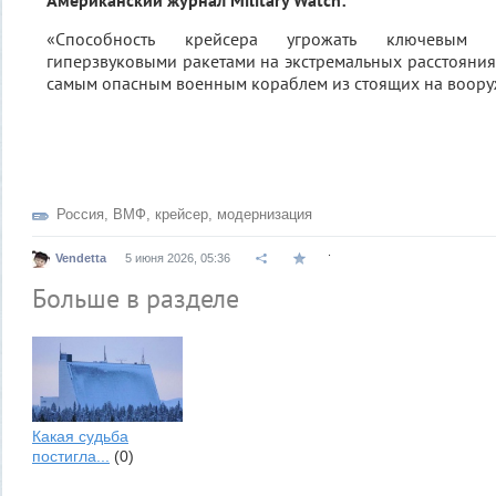
Американский журнал Military Watch:
«Способность крейсера угрожать ключевым 
гиперзвуковыми ракетами на экстремальных расстояниях
самым опасным военным кораблем из стоящих на воору
Россия
,
ВМФ
,
крейсер
,
модернизация
.
Vendetta
5 июня 2026, 05:36
Больше в разделе
Какая судьба
постигла...
(0)