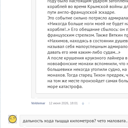
году было настоящим ударом затоплен
кораблей во время Крымской войны д
пути англо-французской эскадре.
Это событие сильно потрясло адмирала 
«Никогда больше ноги моей не будет н
корабля!..» Его обещание сбылось: он
французским стрелком. Также Вяткин п
«Нахимов, находясь в состоянии душев
называл себя малоуспешным адмирало
давать его имя каким-либо судам...»
А после крушения круизного лайнера в
новоафонские монахи вспомнили, что н
большевики некогда утопили судно, на
монахов. Тогда старец Тихон предрек, 
на том же месте произойдет самая бол
море катастрофа.
Voldemar
12 июня 2026, 18:01
↑
дальность хода тыщща километров? чето маловата