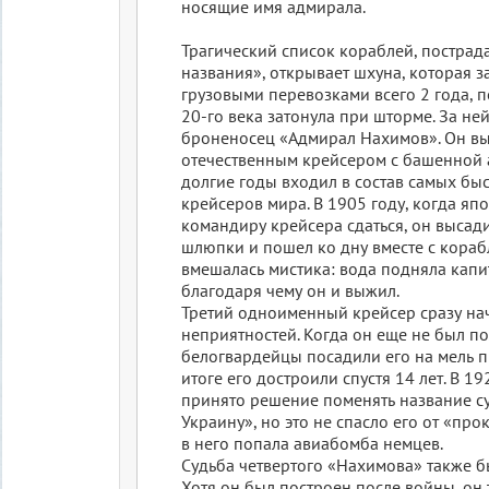
носящие имя адмирала.
Трагический список кораблей, пострад
названия», открывает шхуна, которая 
грузовыми перевозками всего 2 года, п
20-го века затонула при шторме. За не
броненосец «Адмирал Нахимов». Он в
отечественным крейсером с башенной 
долгие годы входил в состав самых б
крейсеров мира. В 1905 году, когда я
командиру крейсера сдаться, он высад
шлюпки и пошел ко дну вместе с кораб
вмешалась мистика: вода подняла капи
благодаря чему он и выжил.
Третий одноименный крейсер сразу нач
неприятностей. Когда он еще не был п
белогвардейцы посадили его на мель п
итоге его достроили спустя 14 лет. В 1
принято решение поменять название с
Украину», но это не спасло его от «про
в него попала авиабомба немцев.
Судьба четвертого «Нахимова» также б
Хотя он был построен после войны, он 