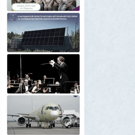
Режиссёры, которые разносили чужие
фильмы
5
Azatoth
28 июля 2026, 21:26
Дети приезжих потушили Вечный огонь и
лишили российского гражданства сразу
две семьи мигрантов
6
1GR
28 июля 2026, 18:25
М или Ж? Как раз и навсегда запомнить
род слова «тюль»?
2
SuperVal
28 июля 2026, 18:12
Сибирские траппы: что скрывается под
огромной частью России
4
Allarm
28 июля 2026, 17:36
Фекальная эпидемия в Тюмени
8
Allarm
28 июля 2026, 17:24
За 500 лет до рождения Христа
1
Allarm
28 июля 2026, 16:50
Хроника Специальной военной
операции, пост №141
335
amg610
28 июля 2026, 16:19
Никакого замора малого бизнеса - так и