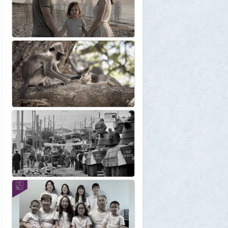
Борис Вальехо написал последнюю
картину и уходит на покой
1
1GR
30 июля 2026, 18:12
Две девушки столкнулись с медведем на
туристической тропе у Магадана
1
1GR
30 июля 2026, 17:30
Что случилось?
2
SuperVal
30 июля 2026, 17:27
Какая страна самая большая на каждом
континенте? В двух ответах ошибаются
почти все
1
Azatoth
30 июля 2026, 17:17
Веселые картинки
12
SuperVal
29 июля 2026, 23:44
Плоская земля
1
SuperVal
29 июля 2026, 23:39
Текущий геополитический расклад
4
Voldemar
29 июля 2026, 21:37
Американские жулики
2
chic
28 июля 2026, 23:38