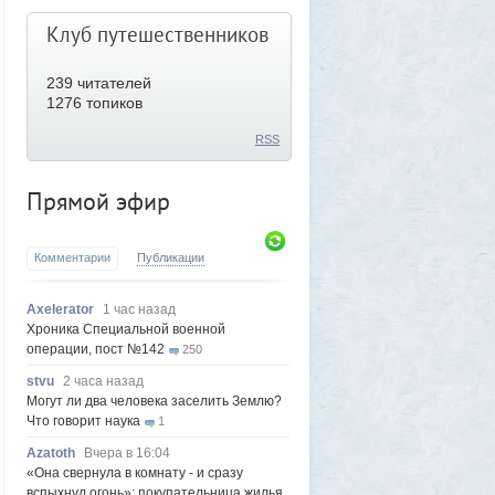
Клуб путешественников
239
читателей
1276 топиков
RSS
Прямой эфир
Комментарии
Публикации
Axelerator
1 час назад
Хроника Специальной военной
операции, пост №142
250
stvu
2 часа назад
Могут ли два человека заселить Землю?
Что говорит наука
1
Azatoth
Вчера в 16:04
«Она свернула в комнату - и сразу
вспыхнул огонь»: покупательница жилья,