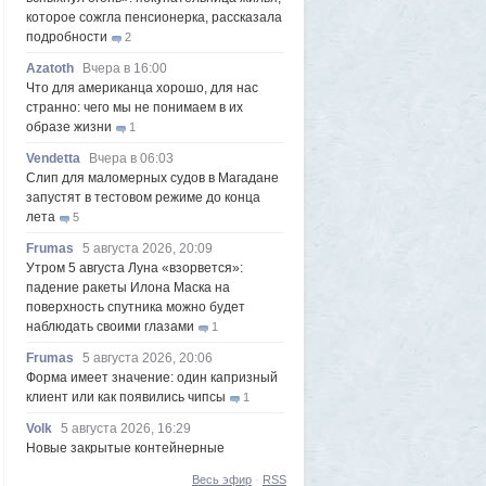
которое сожгла пенсионерка, рассказала
подробности
2
Azatoth
Вчера в 16:00
Что для американца хорошо, для нас
странно: чего мы не понимаем в их
образе жизни
1
Vendetta
Вчера в 06:03
Слип для маломерных судов в Магадане
запустят в тестовом режиме до конца
лета
5
Frumas
5 августа 2026, 20:09
Утром 5 августа Луна «взорвется»:
падение ракеты Илона Маска на
поверхность спутника можно будет
наблюдать своими глазами
1
Frumas
5 августа 2026, 20:06
Форма имеет значение: один капризный
клиент или как появились чипсы
1
Volk
5 августа 2026, 16:29
Новые закрытые контейнерные
площадки протестируют в Магадане
23
Весь эфир
·
RSS