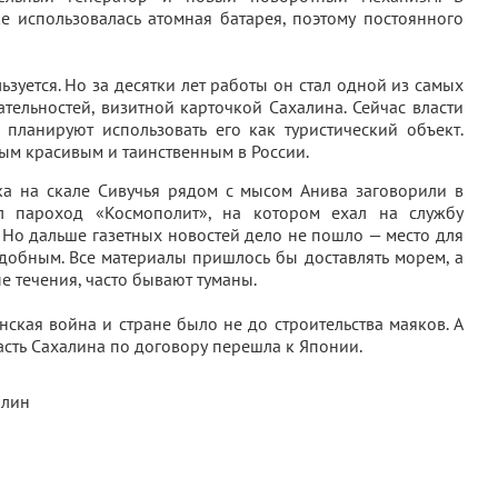
е использовалась атомная батарея, поэтому постоянного
ьзуется. Но за десятки лет работы он стал одной из самых
тельностей, визитной карточкой Сахалина. Сейчас власти
 планируют использовать его как туристический объект.
ым красивым и таинственным в России.
ка на скале Сивучья рядом с мысом Анива заговорили в
ул пароход «Космополит», на котором ехал на службу
 Но дальше газетных новостей дело не пошло — место для
добным. Все материалы пришлось бы доставлять морем, а
е течения, часто бывают туманы.
нская война и стране было не до строительства маяков. А
сть Сахалина по договору перешла к Японии.