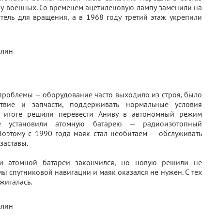
 у военных. Со временем ацетиленовую лампу заменили на
атель для вращения, а в 1968 году третий этаж укрепили
роблемы — оборудование часто выходило из строя, было
ствие и запчасти, поддерживать нормальные условия
В итоге решили перевести Аниву в автономный режим
е установили атомную батарею — радиоизотопный
Поэтому с 1990 года маяк стал необитаем — обслуживать
заставы.
ии атомной батареи закончился, но новую решили не
мы спутниковой навигации и маяк оказался не нужен. С тех
жигалась.