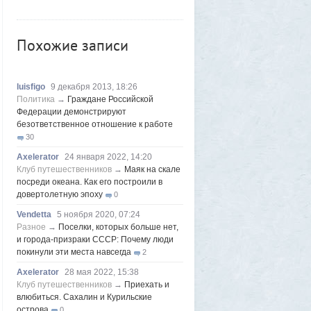
Frumas
5 августа 2026, 01:12
2000 лет никто не замечал, а ИИ увидел:
как технологии помогают археологам
Похожие записи
восстановить то, что считалось
утраченным
1
Frumas
5 августа 2026, 01:11
luisfigo
9 декабря 2013, 18:26
Китайских роботов-гуманоидов запретят
Политика
→
Граждане Российской
2
Федерации демонстрируют
Frumas
4 августа 2026, 20:06
безответственное отношение к работе
Артемий о текущем моменте
5
30
Axelerator
4 августа 2026, 18:49
Axelerator
24 января 2022, 14:20
Южнокорейская ведущая ведя прямую
Клуб путешественников
→
Маяк на скале
трансляцию торгов потеряла все
посреди океана. Как его построили в
9
довертолетную эпоху
0
Frumas
3 августа 2026, 21:32
Почему укусы насекомых зудят и
Vendetta
5 ноября 2020, 07:24
чешутся
Разное
→
Поселки, которых больше нет,
2
и города-призраки СССР: Почему люди
Voldemar
3 августа 2026, 20:17
покинули эти места навсегда
2
Как гиганты с Фаэтона и пришельцы из
Нибиру строили цивилизации на Земле
Axelerator
28 мая 2022, 15:38
Клуб путешественников
25
→
Приехать и
влюбиться. Сахалин и Курильские
1GR
1 августа 2026, 18:36
острова
0