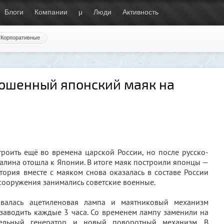
Блоги
Компании
μ
Люди
Активность
Корпоративные
ошенный японский маяк на
роить ещё во времена царской России, но после русско-
алина отошла к Японии. В итоге маяк построили японцы —
итория вместе с маяком снова оказалась в составе России
 сооружения занимались советские военные.
овалась ацетиленовая лампа и маятниковый механизм
заводить каждые 3 часа. Со временем лампу заменили на
изельный генератор и новый поворотный механизм. В