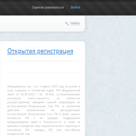
Зарегистрироваться
Войти
Найти
Открытая регистрация
Информируем вас, что 4 марта 2022 года вступили в
силу поправки в Уголовный кодекс РФ (Федеральный
закон от 04.03.2022 г. № 32-ФЗ), устанавливающие
уголовную ответственность за публичное
распространение заведомо ложной информации об
использовании Вооруженных Сил РФ, за публичные
действия, направленные на дискредитацию
использования Вооруженных Сил РФ в целях защиты
интересов РФ и ее граждан, поддержания
международного мира и безопасности, а также за
призывы к введению мер ограничительного характера в
отношении РФ, граждан РФ или российских
юридических лиц.