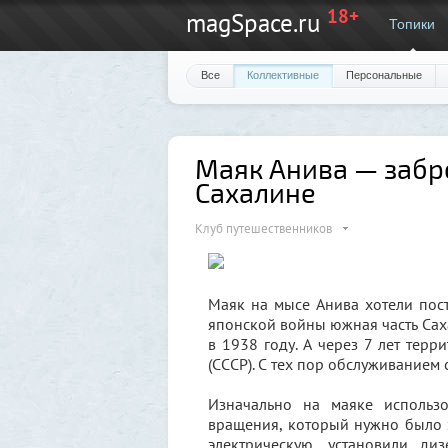
18+
magSpace.ru
Топики
Все
Коллективные
Персональные
Маяк Анива — забр
Сахалине
Клуб путешественников
Маяк на мысе Анива хотели пост
японской войны южная часть Сах
в 1938 году. А через 7 лет терр
(СССР). С тех пор обслуживанием
Изначально на маяке использ
вращения, который нужно было 
электрическую, установили д