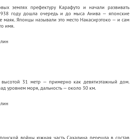
ых землях префектуру Карафуто и начали развивать
 1938 году дошла очередь и до мыса Анива — японские
е маяк. Японцы называли это место Накасирэтоко — и сам
то имя.
е высотой 31 метр — примерно как девятиэтажный дом.
над уровнем моря, дальность — около 30 км.
японской войны южная часть Сахалина перешла в состав