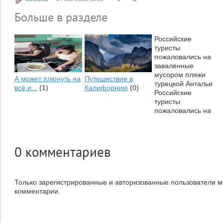
Больше в разделе
Российские
туристы
пожаловались на
заваленные
мусором пляжи
А может плюнуть на
Путешествие в
турецкой Антальи
всё и...
(1)
Калифорнию
(0)
Российские
туристы
пожаловались на
заваленные
мусором пляжи
турецкой Антальи.
Фото: Asura...
0
комментариев
Отдых в Турции
испорчен:...
(2)
Только зарегистрированные и авторизованные пользователи м
комментарии.