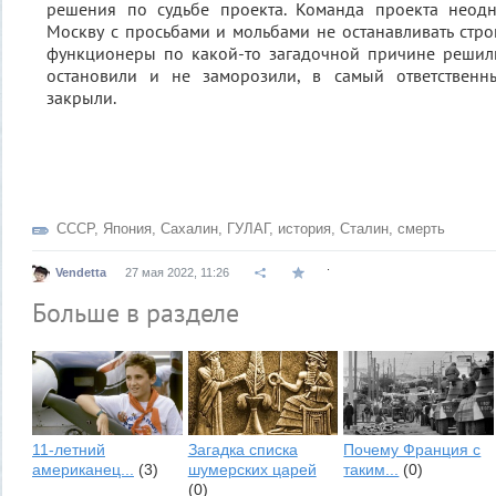
решения по судьбе проекта. Команда проекта неод
Москву с просьбами и мольбами не останавливать стро
функционеры по какой-то загадочной причине решили
остановили и не заморозили, в самый ответственн
закрыли.
СССР
,
Япония
,
Сахалин
,
ГУЛАГ
,
история
,
Сталин
,
смерть
.
Vendetta
27 мая 2022, 11:26
Больше в разделе
11-летний
Загадка списка
Почему Франция с
американец...
(3)
шумерских царей
таким...
(0)
(0)