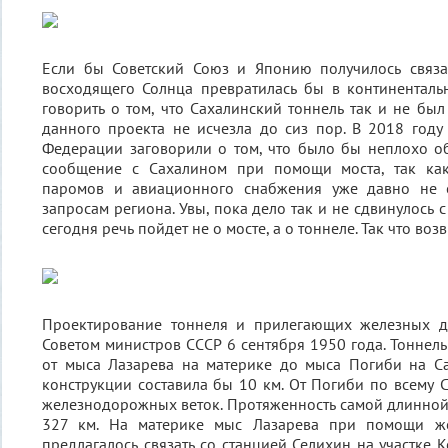
Если бы Советский Союз и Японию получилось связат
восходящего Солнца превратилась бы в континенталь
говорить о том, что Сахалинский тоннель так и не был
данного проекта не исчезла до сиз пор. В 2018 году
Федерации заговорили о том, что было бы неплохо о
сообщение с Сахалином при помощи моста, так как
паромов и авиационного снабжения уже давно не о
запросам региона. Увы, пока дело так и не сдвинулось с
сегодня речь пойдет не о мосте, а о тоннеле. Так что во
Проектирование тоннеля и прилегающих железных д
Советом министров СССР 6 сентября 1950 года. Тоннел
от мыса Лазарева на материке до мыса Погиби на Са
конструкции составила бы 10 км. От Погиби по всему 
железнодорожных веток. Протяженность самой длинной
327 км. На материке мыс Лазарева при помощи ж
предлагалось связать со станцией Селихин на участке 