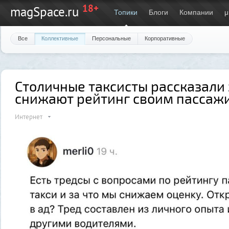
18+
magSpace.ru
Топики
Блоги
Компании
μ
Все
Коллективные
Персональные
Корпоративные
Столичные таксисты рассказали 
снижают рейтинг своим пассаж
Интернет