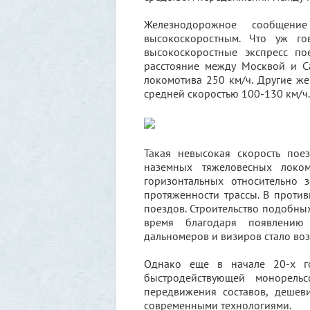
Железнодорожное сообщени
высокоскоростным. Что уж го
высокоскоростные экспресс по
расстояние между Москвой и Са
локомотива 250 км/ч. Другие же
средней скоростью 100-130 км/ч.
Такая невысокая скорость пое
наземных тяжеловесных локом
горизонтальных относительно
протяженности трассы. В проти
поездов. Строительство подобны
время благодаря появлению 
дальномеров и визиров стало воз
Однако еще в начале 20-х г
быстродействующей монорельс
передвижения составов, дешев
современными технологиями.