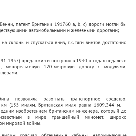
енни, патент Британии 191760 a, b, c) дороги могли бы
уществующими автомобильными и железными дорогами;
на склоны и спускаться вниз, т.к. тяги винтов достаточно
891-1957) предложил и построил в 1930-х годах недалеко
и, монорельсовую 120-метровую дорогу с модулями,
ллерами.
ина позволяла разогнать транспортное средство,
км (155 милям. Британская миля равна 1609,344 м. —
оследним изобретением британским инженера, который до
 известный в мире траншейный миномет, широко
ой мировой войны.
 видим красиво обтекаемые кабины, напоминающие