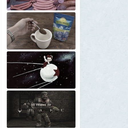
собираются сделать невозможной
7
1GR
1 августа 2026, 12:56
«Одиссея» сдохла: вышел первый
трейлер индийского фильма «Рамаяна»
1
BratOK
1 августа 2026, 00:16
Почему иностранцы охотятся за
советским радиоприёмником
«Океан-214»
2
Allarm
31 июля 2026, 13:09
127 минут в аду: что успела снять
«Венера-13» до того, как её убила жара
2
muskul
31 июля 2026, 08:53
Крузак на прокачку
1
Zmey
31 июля 2026, 08:02
«Жена присаживалась к детям и
тихонько говорила на русском»: как
латвиец переехал в Псковскую область
1
Ult
31 июля 2026, 01:06
Борис Вальехо написал последнюю