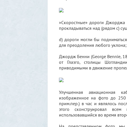
»Скоростные» дороги Джорджа Б
прокладываться над (рядом с) с
d) дороги могли бы подниматься 
для преодоления любого уклона;
Джордж Бенни (George Bennie, 1
от Глазго, столицы Шотланди
приводимыми в движение пропе
Улучшенная авиационная каб
изображенное на фото до 250 
прим.пер.) в час и являлось п
этого сконструировал всем
использовавшийся во время втор
На представленном фото мы