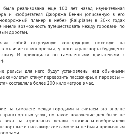
ы была реализована еще 100 лет назад изумительная
ера и изобретателя Джорджа Бенни (описанную в его
нодорожный планер в небе» (Railplane) в 20-х годах
се имели возможность путешествовать между городами по
вым дорогам.
авлял собой остроумную конструкцию, похожую на
в отличие от монорельса, у этого «транспорта будущего»
снизу. И приводился он самолетными двигателями с
).
ные рельсы для него будут установлены над обычными
е самолеты» станут перевозить пассажиры, а паровозы —
ета» составляла более 200 километров в час.
вие на самолете между городами и считаем это вполне
 транспортных услуг, но такое положение дел было не
о века на аэропланах летали энтузиасты-изобретатели
ранспортные и пассажирские самолеты не были привычным
городами.