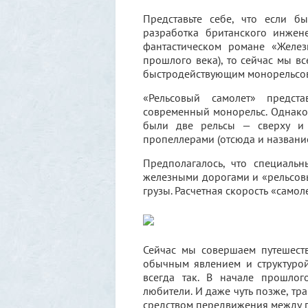
Представьте себе, что если б
разработка британского инжен
фантастическом романе «Желез
прошлого века), то сейчас мы в
быстродействующим монорельсо
«Рельсовый самолет» предст
современный монорельс. Однако 
были две рельсы — сверху и 
пропеллерами (отсюда и название
Предполагалось, что специаль
железными дорогами и «рельсовы
грузы. Расчетная скорость «самол
Сейчас мы совершаем путешест
обычным явлением и структурой
всегда так. В начале прошлог
любители. И даже чуть позже, т
средством передвижения между 