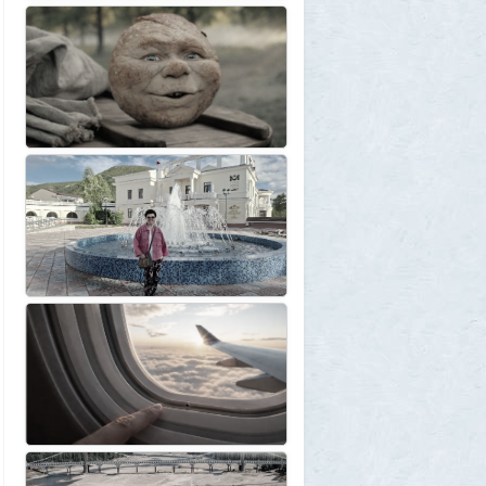
картину и уходит на покой
1
1GR
30 июля 2026, 18:12
Две девушки столкнулись с медведем на
туристической тропе у Магадана
1
1GR
30 июля 2026, 17:30
Что случилось?
2
SuperVal
30 июля 2026, 17:27
Какая страна самая большая на каждом
континенте? В двух ответах ошибаются
почти все
1
Azatoth
30 июля 2026, 17:17
Веселые картинки
12
SuperVal
29 июля 2026, 23:44
Плоская земля
1
SuperVal
29 июля 2026, 23:39
Текущий геополитический расклад
4
Voldemar
29 июля 2026, 21:37
Американские жулики
2
chic
28 июля 2026, 23:38
Режиссёры, которые разносили чужие