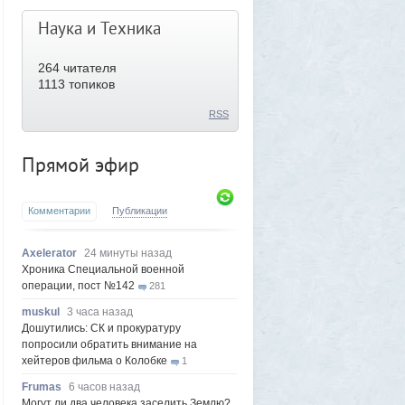
Наука и Техника
264
читателя
1113 топиков
RSS
Прямой эфир
Комментарии
Публикации
Axelerator
24 минуты назад
Хроника Специальной военной
операции, пост №142
281
muskul
3 часа назад
Дошутились: СК и прокуратуру
попросили обратить внимание на
хейтеров фильма о Колобке
1
Frumas
6 часов назад
Могут ли два человека заселить Землю?