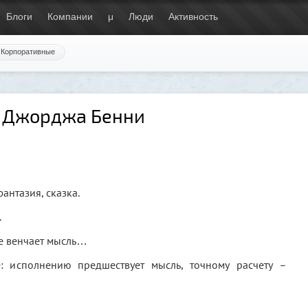
Блоги
Компании
μ
Люди
Активность
Корпоративные
т Джорджа Бенни
антазия, сказка.
.
е венчает мысль…
 исполнению предшествует мысль, точному расчету –