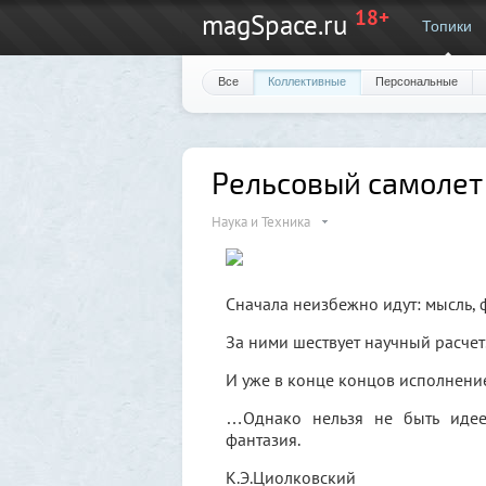
18+
magSpace.ru
Топики
Все
Коллективные
Персональные
Рельсовый самоле
Наука и Техника
Сначала неизбежно идут: мысль, ф
За ними шествует научный расчет
И уже в конце концов исполнени
…Однако нельзя не быть идее:
фантазия.
К.Э.Циолковский