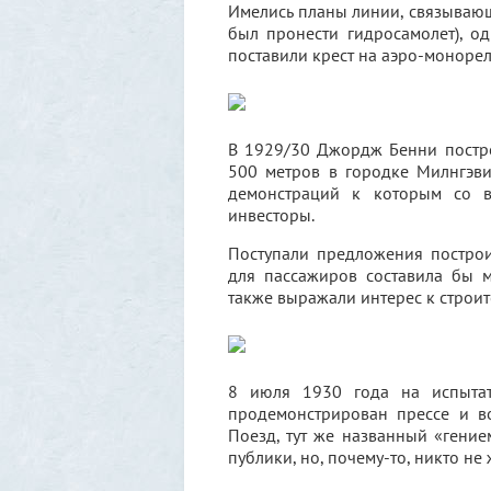
Имелись планы линии, связываю
был пронести гидросамолет), о
поставили крест на аэро-моноре
В 1929/30 Джордж Бенни постро
500 метров в городке Милнгэви
демонстраций к которым со в
инвесторы.
Поступали предложения построи
для пассажиров составила бы 
также выражали интерес к строи
8 июля 1930 года на испытат
продемонстрирован прессе и в
Поезд, тут же названный «гени
публики, но, почему-то, никто не