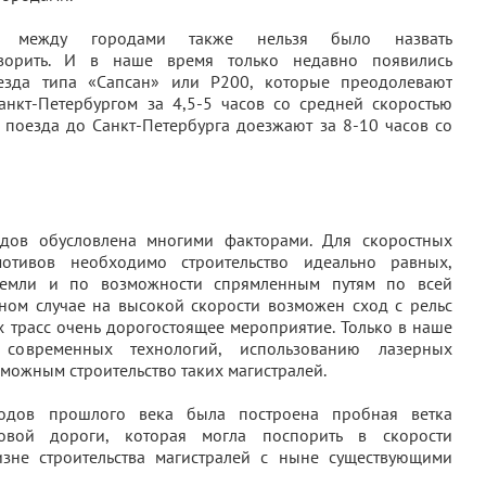
е между городами также нельзя было назвать
ворить. И в наше время только недавно появились
езда типа «Сапсан» или Р200, которые преодолевают
нкт-Петербургом за 4,5-5 часов со средней скоростью
 поезда до Санкт-Петербурга доезжают за 8-10 часов со
здов обусловлена многими факторами. Для скоростных
отивов необходимо строительство идеально равных,
 земли и по возможности спрямленным путям по всей
вном случае на высокой скорости возможен сход с рельс
х трасс очень дорогостоящее мероприятие. Только в наше
современных технологий, использованию лазерных
можным строительство таких магистралей.
одов прошлого века была построена пробная ветка
овой дороги, которая могла поспорить в скорости
изне строительства магистралей с ныне существующими