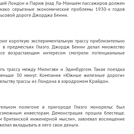
щей Лондон и Париж (над Ла-Маншем пассажиров должен
днако серьезные экономические проблемы 1930-х годов
льсовой дороге Джорджа Бенни.
ил короткую экспериментальную трассу приблизительно
 в предместьях Глазго. Джордж Бенни делал множество
се возрастающим интересом смотрели потенциальные
ть трассу между Милнгэви и Эдинбургом. Такая поездка
меньше 30 минут. Компания «Южные железные дороги»
тельству трассы из Лондона в аэродромом Крайдон.
ельном полигоне в пригороде Глазго монорельс был
озможным инвесторам. Демонстрация прошла блестяще.
ем британской инженерной мысли», завоевал восхищение
 желал вкладывать в него свои деньги.