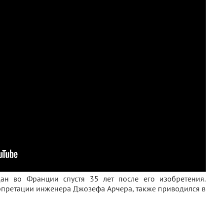
дан во Франции спустя 35 лет после его изобретения.
рпретации инженера Джозефа Арчера, также приводился в