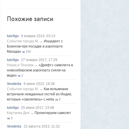
Voldemar
7 августа 2026, 12:35
Первый серийный (!)
Похожие записи
импортозамещенный самолёт МС-21
поднялся в небо
1
Azatoth
6 августа 2026, 16:04
«Она свернула в комнату - и сразу
luisfigo
9 января 2014, 03:13
вспыхнул огонь»: покупательница жилья,
События города М.
→
Инцидент с
которое сожгла пенсионерка, рассказала
Боингом при посадке в аэропорте
подробности
Магадан
2
100
Vendetta
6 августа 2026, 06:03
luisfigo
27 января 2017, 17:29
Слип для маломерных судов в Магадане
Наука и Техника
→
«Дрифт» самолета в
запустят в тестовом режиме до конца
новосибирском аэропорту сняли на
лета
видео
5
2
Frumas
5 августа 2026, 20:09
Vendetta
9 июня 2023, 18:38
Утром 5 августа Луна «взорвется»:
События города М.
→
Как колымчане
падение ракеты Илона Маска на
встречали нежданных гостей из Индии,
поверхность спутника можно будет
которые «свалились» с неба
8
наблюдать своими глазами
1
luisfigo
25 июня 2017, 23:48
Frumas
5 августа 2026, 20:06
Картинка Дня
→
Проектируем самолет
Форма имеет значение: один капризный
3
клиент или как появились чипсы
1
Vendetta
22 августа 2023, 11:32