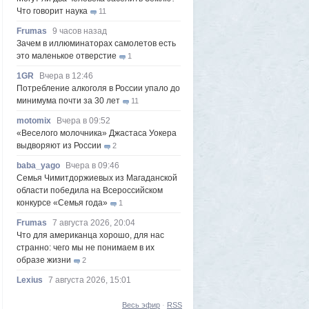
Что говорит наука
11
Frumas
9 часов назад
Зачем в иллюминаторах самолетов есть
это маленькое отверстие
1
1GR
Вчера в 12:46
Потребление алкоголя в России упало до
минимума почти за 30 лет
11
motomix
Вчера в 09:52
«Веселого молочника» Джастаса Уокера
выдворяют из России
2
baba_yago
Вчера в 09:46
Семья Чимитдоржиевых из Магаданской
области победила на Всероссийском
конкурсе «Семья года»
1
Frumas
7 августа 2026, 20:04
Что для американца хорошо, для нас
странно: чего мы не понимаем в их
образе жизни
2
Lexius
7 августа 2026, 15:01
Южнокорейская ведущая ведя прямую
трансляцию торгов потеряла все
Весь эфир
10
·
RSS