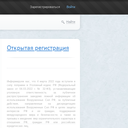
Зарегистрироваться
Войти
Найти
Открытая регистрация
Информируем вас, что 4 марта 2022 года вступили в
силу поправки в Уголовный кодекс РФ (Федеральный
закон от 04.03.2022 г. № 32-ФЗ), устанавливающие
уголовную ответственность за публичное
распространение заведомо ложной информации об
использовании Вооруженных Сил РФ, за публичные
действия, направленные на дискредитацию
использования Вооруженных Сил РФ в целях защиты
интересов РФ и ее граждан, поддержания
международного мира и безопасности, а также за
призывы к введению мер ограничительного характера в
отношении РФ, граждан РФ или российских
юридических лиц.