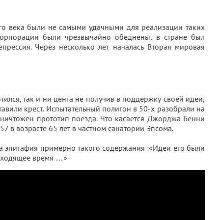
о века были не самыми удачными для реализации таких
орпорации были чрезвычайно обеднены, в стране был
прессия. Через несколько лет началась Вторая мировая
тился, так и ни цента не получив в поддержку своей идеи,
тавили крест. Испытательный полигон в 50-х разобрали на
 уничтожен прототип поезда. Что касается Джорджа Бенни
57 в возрасте 65 лет в частном санатории Эпсома.
а эпитафия примерно такого содержания :«Идеи его были
одходящее время …»