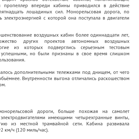
й пропеллер впереди кабины приводился в действие
пятнадцать лошадиных сил. Монорельсовая дорога, по
ь электроэнергией с которой она поступала в двигатели
ершенствование воздушных кабин более одиннадцати лет,
ожество других проектов автономных воздушных
огие из которых подверглись серьезным тестовым
ь успешными, но были признаны в свое время слишком
ользования.
алось дополнительными тележками под днищем, от чего
обьёмнее. Внутренности выгона отличались раскошеством
ом.
монорельсовой дороги, больше похожая на самолет
 электродвигателями имеющими четырехгранные винты,
гию из местной трамвайной сети. Кабина развивала
 км/ч (120 миль/час).