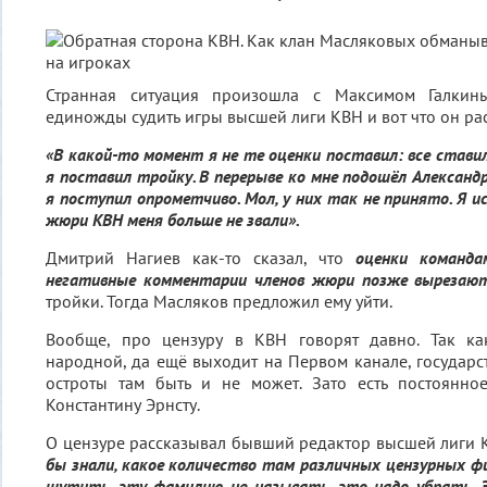
Странная ситуация произошла с Максимом Галкин
единожды судить игры высшей лиги КВН и вот что он рас
«В какой-то момент я не те оценки поставил: все ставил
я поставил тройку. В перерыве ко мне подошёл Александр
я поступил опрометчиво. Мол, у них так не принято. Я ис
жюри КВН меня больше не звали».
Дмитрий Нагиев как-то сказал, что
оценки команда
негативные комментарии членов жюри позже вырезаю
тройки. Тогда Масляков предложил ему уйти.
Вообще, про цензуру в КВН говорят давно. Так ка
народной, да ещё выходит на Первом канале, государс
остроты там быть и не может. Зато есть постоянно
Константину Эрнсту.
О цензуре рассказывал бывший редактор высшей лиги 
бы знали, какое количество там различных цензурных ф
шутить, эту фамилию не называть, это надо убрать. 