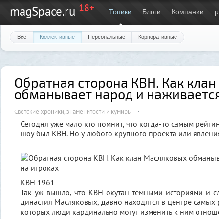
18+
magSpace.ru
Топики
Блоги
Компании
μ
Все
Коллективные
Персональные
Корпоративные
Обратная сторона КВН. Как кла
обманывает народ и наживается
Светские хроники, знаменитости и кумиры
Сегодня уже мало кто помнит, что когда-то самым рейт
шоу был КВН. Но у любого крупного проекта или явления
КВН 1961
Так уж вышло, что КВН окутан тёмными историями и сл
династия Масляковых, давно находятся в центре самых 
которых люди кардинально могут изменить к ним отнош