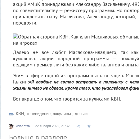
акций АМиК принадлежали Александру Васильевичу, 49%
по совместительству — режиссёру программы. Но полтор
принадлежать сыну Маслякова, Александру, который, 
передряги.
Далеко не все любят Маслякова-младшего, так ка
кумовства: акции народной программы — пожалуй
ведущим премьер-лиги без каких-либо талантов и опыта 
Этим в эфире одной из программ пытался задеть Мас
Галкин:
«Я вообще не готов вступать в полемику с чело
жизни ничего не сделал, кроме того, что унаследовал фам
Вот вкратце о том, что творится за кулисами КВН.
КВН
,
телевидение
,
закулисье
,
деньги
.
Vendetta
22 января 2022, 21:32
Больше в разделе