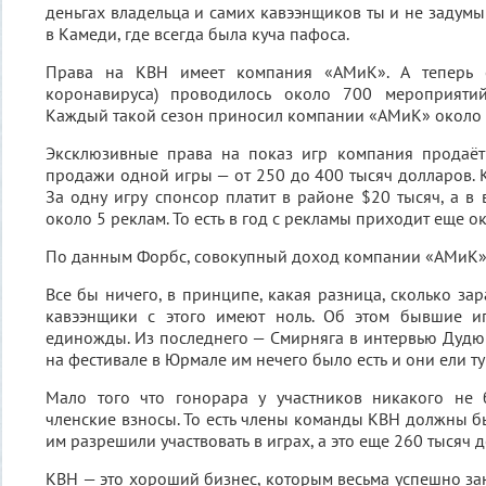
деньгах владельца и самих кавээнщиков ты и не задумы
в Камеди, где всегда была куча пафоса.
Права на КВН имеет компания «АМиК». А теперь 
коронавируса) проводилось около 700 мероприяти
Каждый такой сезон приносил компании «АМиК» около 
Эксклюзивные права на показ игр компания продаёт
продажи одной игры — от 250 до 400 тысяч долларов. К
За одну игру спонсор платит в районе $20 тысяч, а в
около 5 реклам. То есть в год с рекламы приходит еще о
По данным Форбс, совокупный доход компании «АМиК» —
Все бы ничего, в принципе, какая разница, сколько за
кавээнщики с этого имеют ноль. Об этом бывшие и
единожды. Из последнего — Смирняга в интервью Дудю 
на фестивале в Юрмале им нечего было есть и они ели ту
Мало того что гонорара у участников никакого не
членские взносы. То есть члены команды КВН должны бы
им разрешили участвовать в играх, а это еще 260 тысяч д
КВН — это хороший бизнес, которым весьма успешно за