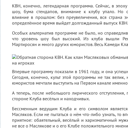
КВН, конечно, легендарная программа. Сейчас, в эпох
шоу, бума стендапов, внимание к клубу упало. Но 
влияние в прошлом: без преувеличения, вся страна з
определённое время выйдет долгожданный выпуск КВН
Особых альтернатив программе не было, но справедливо
что уровень шоу был высокий. Из клуба вышли Рева
Мартиросян и много других юмористов. Весь Камеди Кла
Впервые программу показали в 1961 году, и она успешн
Сегодня, конечно, культ этой программы не так велик,
юмористов мечтали выступить на Первом канале именно
А теперь, после небольшого лирического отступления,
стороне Клуба весёлых и находчивых.
Бессменным ведущим Клуба и его символом является
Масляков. Если не пытаться о нём что-либо узнать, то в
приятное: обаятельный, весёлый и харизматичный мужи
не все о Маслякове и о его Клубе положительного мнени