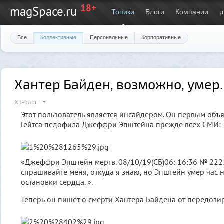
18+
magSpace.ru
Топики
Блоги
Компании
μ
Все
Коллективные
Персональные
Корпоративные
Хантер Байден, возможно, умер.
ХЗ-блог
Этот пользователь является инсайдером. Он первым объя
Гейтса педофила Джеффри Эпштейна прежде всех СМИ:
«Джеффри Эпштейн мертв. 08/10/19(СБ)06: 16:36 № 222
спрашивайте меня, откуда я знаю, но Эпштейн умер час 
остановки сердца. ».
Теперь он пишет о смерти Хантера Байдена от передози