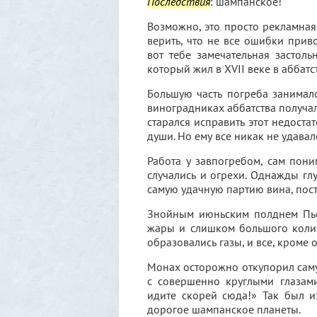
Последствия
: шампанское!
Возможно, это просто рекламна
верить, что не все ошибки прив
вот тебе замечательная застол
который жил в XVII веке в аббат
Большую часть погреба занимало
виноградниках аббатства получал
старался исправить этот недоста
души. Но ему все никак не удава
Работа у зав­погребом, сам пони
случались и огрехи. Однажды г
самую удачную партию вина, поста
Знойным июньским полднем Пьер
жары и слишком большого колич
образовались газы, и все, кроме 
Монах осторожно откупорил саму
с совершенно круглыми глазами
идите скорей сюда!» Так был 
дорогое шампанское планеты.