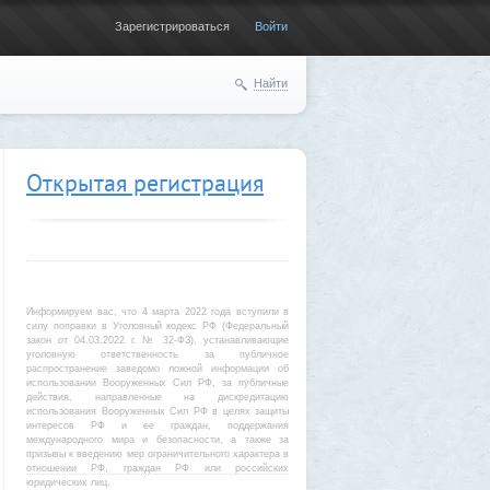
Зарегистрироваться
Войти
Найти
Открытая регистрация
Информируем вас, что 4 марта 2022 года вступили в
силу поправки в Уголовный кодекс РФ (Федеральный
закон от 04.03.2022 г. № 32-ФЗ), устанавливающие
уголовную ответственность за публичное
распространение заведомо ложной информации об
использовании Вооруженных Сил РФ, за публичные
действия, направленные на дискредитацию
использования Вооруженных Сил РФ в целях защиты
интересов РФ и ее граждан, поддержания
международного мира и безопасности, а также за
призывы к введению мер ограничительного характера в
отношении РФ, граждан РФ или российских
юридических лиц.