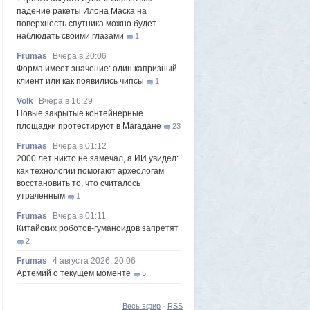
падение ракеты Илона Маска на
поверхность спутника можно будет
наблюдать своими глазами
1
Frumas
Вчера в 20:06
Форма имеет значение: один капризный
клиент или как появились чипсы
1
Volk
Вчера в 16:29
Новые закрытые контейнерные
площадки протестируют в Магадане
23
Frumas
Вчера в 01:12
2000 лет никто не замечал, а ИИ увидел:
как технологии помогают археологам
восстановить то, что считалось
утраченным
1
Frumas
Вчера в 01:11
Китайских роботов-гуманоидов запретят
2
Frumas
4 августа 2026, 20:06
Артемий о текущем моменте
5
Axelerator
4 августа 2026, 18:49
Южнокорейская ведущая ведя прямую
Весь эфир
·
RSS