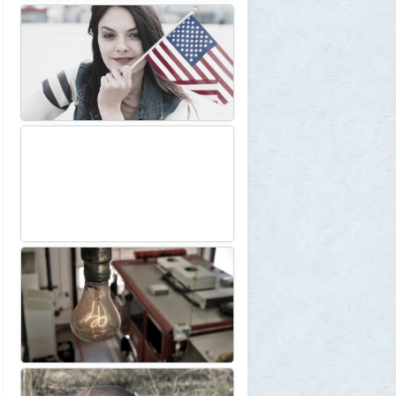
Веселые картинки
12
SuperVal
29 июля 2026, 23:44
Плоская земля
1
SuperVal
29 июля 2026, 23:39
Текущий геополитический расклад
4
Voldemar
29 июля 2026, 21:37
Американские жулики
2
chic
28 июля 2026, 23:38
Режиссёры, которые разносили чужие
фильмы
5
Azatoth
28 июля 2026, 21:26
Дети приезжих потушили Вечный огонь и
лишили российского гражданства сразу
две семьи мигрантов
6
1GR
28 июля 2026, 18:25
М или Ж? Как раз и навсегда запомнить
род слова «тюль»?
2
SuperVal
28 июля 2026, 18:12
Сибирские траппы: что скрывается под
огромной частью России
4