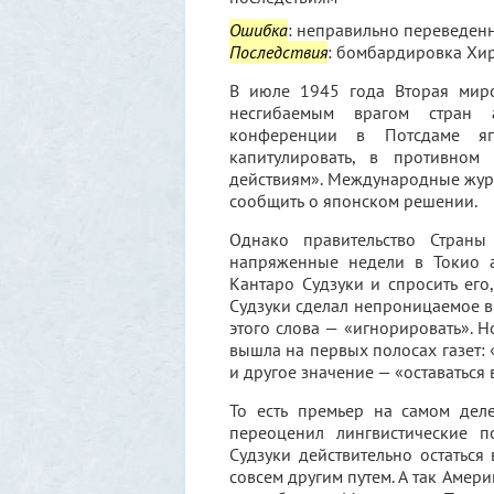
Ошибка
: неправильно переведенн
Последствия
: бомбардировка Хир
В июле 1945 года Вторая миро
несгибаемым врагом стран а
конференции в Потсдаме яп
капитулировать, в противном
действиям». Международные журн
сообщить о японском решении.
Однако правительство Страны
напряженные недели в Токио а
Кантаро Судзуки и спросить его
Судзуки сделал непроницаемое в
этого слова — «игнорировать». 
вышла на первых полосах газет: 
и другое значение — «оставаться
То есть премьер на самом деле
переоценил лингвистические п
Судзуки действительно остатьс
совсем другим путем. А так Амер