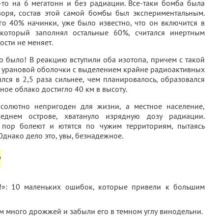
-то на 6 мегатонн и без радиации. Все-таки бомба была
воря, состав этой самой бомбы был экспериментальным.
его 40% начинки, уже было известно, что он включится в
 который заполнял остальные 60%, считался инертным
ости не меняет.
то было! В реакцию вступили оба изотопа, причем с такой
ие урановой оболочки с выделением крайне радиоактивных
лся в 2,5 раза сильнее, чем планировалось, образовался
ное облако достигло 40 км в высоту.
бсолютно непригоден для жизни, а местное население,
еднем острове, хватануло изрядную дозу радиации.
пор болеют и ютятся по чужим территориям, пытаясь
Однако дело это, увы, безнадежное.
а
м много дрожжей и забыли его в темном углу винодельни.