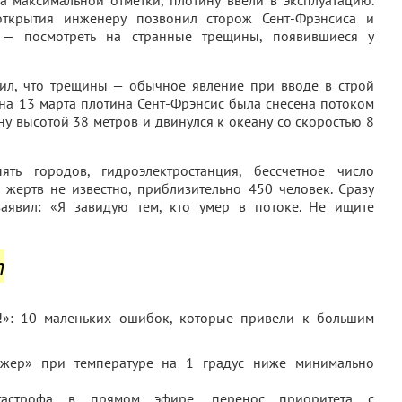
а максимальной отметки, плотину ввели в эксплуатацию.
открытия инженеру позвонил сторож Сент-Фрэнсиса и
 — посмотреть на странные трещины, появившиеся у
ил, что трещины — обычное явление при вводе в строй
2 на 13 марта плотина Сент-Фрэнсис была снесена потоком
у высотой 38 метров и двинулся к океану со скоростью 8
ь городов, гидроэлектростанция, бессчетное число
 жертв не известно, приблизительно 450 человек. Сразу
аявил: «Я завидую тем, кто умер в потоке. Не ищите
т
нджер» при температуре на 1 градус ниже минимально
тастрофа в прямом эфире, перенос приоритета с