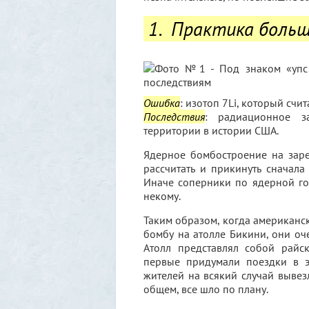
1. Практика больш
Ошибка
: изотоп 7Li, который счи
Последствия
: радиационное з
территории в истории США.
Ядерное бомбостроение на заре
рассчитать и прикинуть сначала
Иначе соперники по ядерной гон
некому.
Таким образом, когда американс
бомбу на атолле Бикини, они оч
Атолл представлял собой райс
первые придумали поездки в э
жителей на всякий случай вывез
общем, все шло по плану.