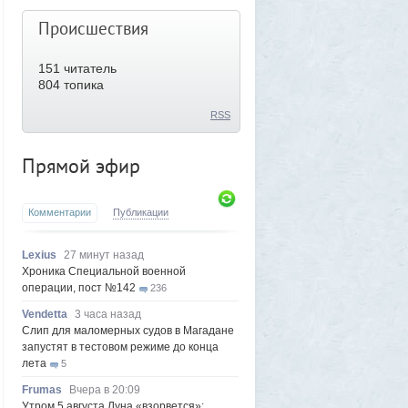
Происшествия
151
читатель
804 топика
RSS
Прямой эфир
Комментарии
Публикации
Lexius
27 минут назад
Хроника Специальной военной
операции, пост №142
236
Vendetta
3 часа назад
Слип для маломерных судов в Магадане
запустят в тестовом режиме до конца
лета
5
Frumas
Вчера в 20:09
Утром 5 августа Луна «взорвется»: