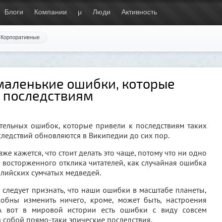
Блоги
Компании
μ
Люди
Активность
Корпоративные
 маленькие ошибки, которые
 последствиям
ельных ошибок, которые привели к последствиям таких
следствий обновляются в Википедии до сих пор.
е кажется, что стоит делать это чаще, потому что ни одно
 восторженного отклика читателей, как случайная ошибка
ралийских сумчатых медведей.
 следует признать, что наши ошибки в масштабе планеты,
обны изменить ничего, кроме, может быть, настроения
А вот в мировой истории есть ошибки с виду совсем
 собой прямо-таки эпические последствия.