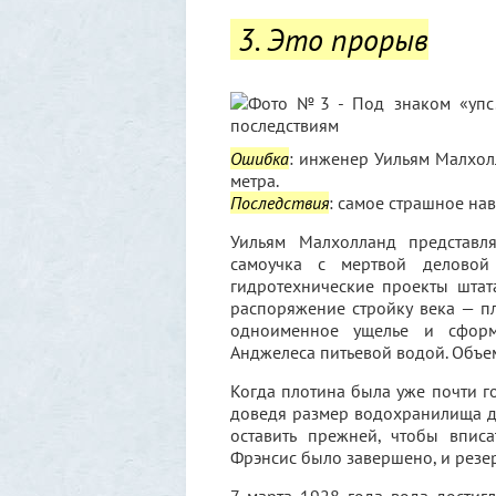
3. Это прорыв
Ошибка
: инженер Уильям Малхол
метра.
Последствия
: самое страшное на
Уильям Малхолланд представл
самоучка с мертвой деловой
гидротехнические проекты штат
распоряжение стройку века — п
одноименное ущелье и сформ
Анджелеса питьевой водой. Объем
Когда плотина была уже почти го
доведя размер водохранилища д
оставить прежней, чтобы вписа
Фрэнсис было завершено, и резер