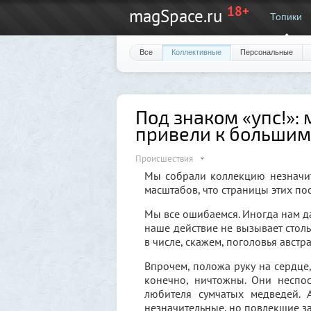
18+
magSpace.ru
Топики
Все
Коллективные
Персональные
Под знаком «упс!»:
привели к большим
Происшествия
Мы собрали коллекцию незначит
масштабов, что страницы этих по
Мы все ошибаемся. Иногда нам даж
наше действие не вызывает столь
в числе, скажем, поголовья авст
Впрочем, положа руку на сердце,
конечно, ничтожны. Они неспос
любителя сумчатых медведей. 
незначительные, но повлекшие за