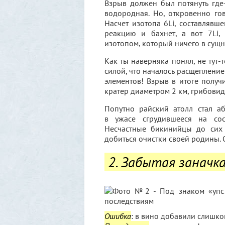
Взрыв должен был потянуть где
водородная. Но, откровенно го
Насчет изотопа 6Li, составлявш
реакцию и бахнет, а вот 7Li,
изотопом, который ничего в сущн
Как ты наверняка понял, не тут-
силой, что началось расщеп­лен
элементов! Взрыв в итоге получи
кратер диаметром 2 км, грибовид
Попутно райский атолл стал а
в ужасе сгрудившееся на сос
Несчастные бикинийцы до сих 
добиться очистки своей родины. 
2. Забытая заначк
Ошибка
: в вино добавили слишко