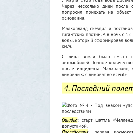
7 марта 1928 года вода достигл
Через несколько дней после 
попросил приехать на объект
основания.
Малхолланд съездил и постанов
гигантских плотин. А в ночь с 1
воды, который сформировал волн
км/ч.
С лица земли было смыто пят
автомобилей. Точное количество
после инцидента Малхолланд з
виновных: я виноват во всем!»
4. Последний поле
Ошибка
: старт шаттла «Челле
допустимой.
Последствия
: первая космока