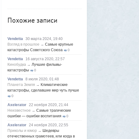
трансляцию торгов потеряла все
9
Frumas
3 августа 2026, 21:32
Похожие записи
Почему укусы насекомых зудят и
чешутся
2
Voldemar
3 августа 2026, 20:17
Как гиганты с Фаэтона и пришельцы из
Vendetta
30 марта 2024, 19:40
Нибиру строили цивилизации на Земле
Взгляд в прошлое
→
Самые крупные
катастрофы Советского Союза
25
0
1GR
1 августа 2026, 18:36
Vendetta
16 августа 2020, 22:57
Леопольд Ашенбреннер: Как 24-летний
Кинобудка
→
Лучшие фильмы-
щегол заработал $30 млрд на
катастрофы
0
инвестициях в AI (и потерял их вчера)
3
Vendetta
8 июля 2020, 01:48
Frumas
1 августа 2026, 17:10
Планета Земля
→
Климатические
Вселенная, для человеческого разума -
катастрофы, сделавшие мир чуть лучше
непостижима
1
0
1GR
1 августа 2026, 16:50
Axelerator
22 ноября 2020, 21:44
"Становится всё яснее"
Неизвестное
→
Самые трагические
1
ошибки — ошибки воспитания
0
amg610
1 августа 2026, 16:39
Работавшие ранее в РФ мессенджеры
Axelerator
24 ноября 2020, 22:55
BIP и KakaoTalk перестали работать
Приколы и юмор
→
Шедевры
1
отечественных грамотеев, или когда в