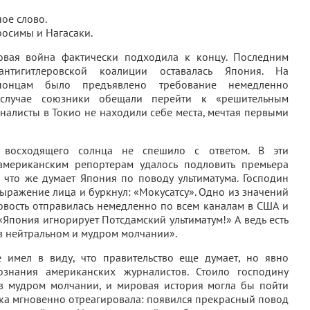
ое слово.
осимы и Нагасаки.
вая война фактически подходила к концу. Последним
нтигитлеровской коалиции оставалась Япония. На
онцам было предъявлено требование немедленно
 случае союзники обещали перейти к «решительным
алисты в Токио не находили себе места, мечтая первыми
 восходящего солнца не спешило с ответом. В эти
мериканским репортерам удалось подловить премь­ера
, что же думает Япония по поводу ультиматума. Господин
ыражение лица и буркнул: «Мокусатсу». Одно из значений
Новость отправилась немедленно по всем каналам в США и
«Япония игнорирует Потсдамский ультиматум!» А ведь есть
 в нейт­ральном и мудром молчании».
 имел в виду, что правительство еще думает, но явно
ознания американских журналистов. Стоило господину
я в мудром молчании, и мировая история могла бы пойти
ика мгновенно отреагировала: появился прекрасный повод