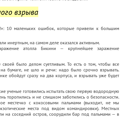
ого взрыва
тали инертным, на самом деле оказался активным.
аражение атолла Бикини — крупнейшее заражение
 своей было делом суетливым. То есть о том, чтобы все
 на бумаге, не шло и речи: надо было срочно взрывать.
ке обойдут сразу на два корпуса, и взрывать уже будет
кие ученые готовились испытать свою первую водородную
ень торопились и не слишком заботились о безопасности.
кое местечко с кокосовыми пальмами (выходит, не мы
кзотические места под видом командировки). Местных
ли на соседний остров, соорудили бар под пальмами — в