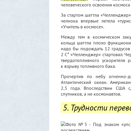
человеческого освоения космоса
За стартом шаттла «Челленджер» 
челнока впервые летела «тури
«Учитель в космосе».
Между тем в космическом заку
кольца шаттла плохо функциони
надо бы подождать 12 градусов 
2 С° «Челленджер» стартовал. Че
твердотопливного ускорителя 
к взрыву топливного бака.
Прочертив по небу огненно-д
Атлантический океан. Америка
2,5 года. Впоследствии США с
спутников, а не космонавтов.
5. Трудности перев