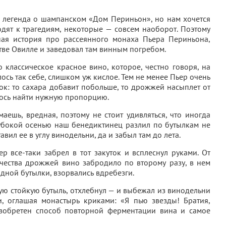
я легенда о шампанском «Дом Периньон», но нам хочется
одят к трагедиям, некоторые — совсем наоборот. Поэтому
ьная история про рассеянного монаха Пьера Периньона,
стве Овилле и заведовал там винным погребом.
 классическое красное вино, которое, честно говоря, на
ось так себе, слишком уж кислое. Тем не менее Пьер очень
ток: то сахара добавит побольше, то дрожжей насыплет от
лось найти нужную пропорцию.
маешь, вредная, поэтому не стоит удивляться, что иногда
лубокой осенью наш бенедиктинец разлил по бутылкам не
вил ее в углу винодельни, да и забыл там до лета.
 все-таки забрел в тот закуток и всплеснул руками. От
ества дрожжей вино забродило по второму разу, в нем
одной бутылки, взорвались вдребезги.
ю стойкую бутыль, отхлебнул — и выбежал из винодельни
, оглашая монастырь криками: «Я пью звезды! Братия,
изобретен способ повторной ферментации вина и самое