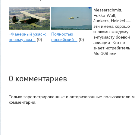
Messerschmitt,
Fokke-Wulf,
Junkers, Heinkel —
эти имена хорошо
знакомы каждому
«Фанерный ужас»:
Полностью
энтузиасту боевой
почему асы...
(0)
российский...
(0)
авиации. Кто не
знает истребитель
Me-109 или
бомбардировщик
Ju-88? Почему мы
сейчас не видим...
Где сейчас
0
комментариев
знаменитые...
(0)
Только зарегистрированные и авторизованные пользователи м
комментарии.