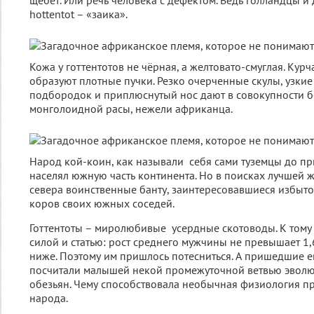
щебет. Или речь человека с дефектом. Ведь голландцы и
hottentot – «заика».
Кожа у готтентотов не чёрная, а желтовато-смуглая. Кур
образуют плотные пучки. Резко очерченные скулы, узкие 
подбородок и приплюснутый нос дают в совокупности б
монголоидной расы, нежели африканца.
Народ кой-коин, как называли себя сами туземцы до пр
населял южную часть континента. Но в поисках лучшей 
севера воинственные банту, заинтересовавшиеся избыт
коров своих южных соседей.
Готтентоты – миролюбивые усердные скотоводы. К тому
силой и статью: рост среднего мужчины не превышает 1
ниже. Поэтому им пришлось потесниться. А пришедшие
посчитали малышей некой промежуточной ветвью эволю
обезьян. Чему способствовала необычная физиология пр
народа.