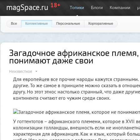
18+
magSpace.ru
Топики
Блоги
Компании
μ
Все
Коллективные
Персональные
Корпоративные
Загадочное африканское племя,
понимают даже свои
Неизвестное
Для европейцев все прочие народы кажутся странными. 
другие. То же самое в принципе можно сказать в отноше
другу. Но этот этнос настолько странный, что даже друг
континента считают его чужим среди своих.
У готтентотов – африканского племени, которое в XVII 
колонизации голландцы, внешность если не инопланетна
характерная для африканцев. Как и язык, который боль