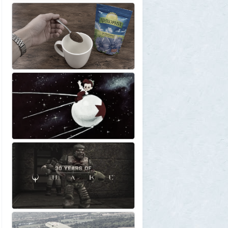
Нибиру строили цивилизации на Земле
25
1GR
1 августа 2026, 18:36
Леопольд Ашенбреннер: Как 24-летний
щегол заработал $30 млрд на
инвестициях в AI (и потерял их вчера)
3
Frumas
1 августа 2026, 17:10
Вселенная, для человеческого разума -
непостижима
1
1GR
1 августа 2026, 16:50
"Становится всё яснее"
1
amg610
1 августа 2026, 16:39
Работавшие ранее в РФ мессенджеры
BIP и KakaoTalk перестали работать
1
1GR
1 августа 2026, 14:51
Исторический дом в центре Магадана
выставили на торги за 100 тысяч рублей
10
Allarm
1 августа 2026, 13:50
В Подмосковье мужчина устроил концерт
для соседей в честь своего дня рождения