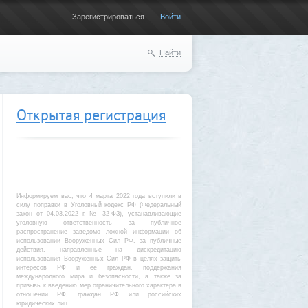
Зарегистрироваться
Войти
Найти
Открытая регистрация
Информируем вас, что 4 марта 2022 года вступили в
силу поправки в Уголовный кодекс РФ (Федеральный
закон от 04.03.2022 г. № 32-ФЗ), устанавливающие
уголовную ответственность за публичное
распространение заведомо ложной информации об
использовании Вооруженных Сил РФ, за публичные
действия, направленные на дискредитацию
использования Вооруженных Сил РФ в целях защиты
интересов РФ и ее граждан, поддержания
международного мира и безопасности, а также за
призывы к введению мер ограничительного характера в
отношении РФ, граждан РФ или российских
юридических лиц.