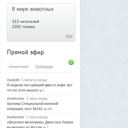
В мире животных
313
читателей
2282 топика
RSS
Прямой эфир
Комментарии
Публикации
Azatoth
1 минута назад
Я неделю пил цикорий вместо кофе: вот
что из этого вышло
1
Axelerator
2 часа назад
Хроника Специальной военной
операции, пост №142
286
Axelerator
2 часа назад
«Веселого молочника» Джастаса Уокера
выдворяют из России
3