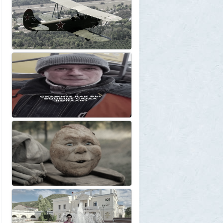
3
1GR
1 августа 2026, 12:58
Установку пиратской Windows
собираются сделать невозможной
7
1GR
1 августа 2026, 12:56
«Одиссея» сдохла: вышел первый
трейлер индийского фильма «Рамаяна»
1
BratOK
1 августа 2026, 00:16
Почему иностранцы охотятся за
советским радиоприёмником
«Океан-214»
2
Allarm
31 июля 2026, 13:09
127 минут в аду: что успела снять
«Венера-13» до того, как её убила жара
2
muskul
31 июля 2026, 08:53
Крузак на прокачку
1
Zmey
31 июля 2026, 08:02
«Жена присаживалась к детям и
тихонько говорила на русском»: как
латвиец переехал в Псковскую область