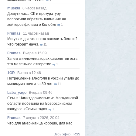
muskul
8 часов назад
Дошутились: СК и прокуратуру
попросили обратить внимание на
хейтеров фильма о Колобке
1
Frumas
11 часов назад
Могут ли два человека заселить Землю?
Что говорит наука
11
Frumas
Вчера в 15:09
Зачем в иллюминаторах самолетов есть
это маленькое отверстие
1
1GR
Вчера в 12:46
Потребление алкоголя в России упало до
минимума почти за 30 лет
11
baba_yago
Вчера в 09:46
Семья Чимитдоржиевых из Магаданской
области победила на Всероссийском
конкурсе «Семья года»
1
Frumas
7 августа 2026, 20:04
Что для американца хорошо, для нас
странно: чего мы не понимаем в их
образе жизни
2
Весь эфир
·
RSS