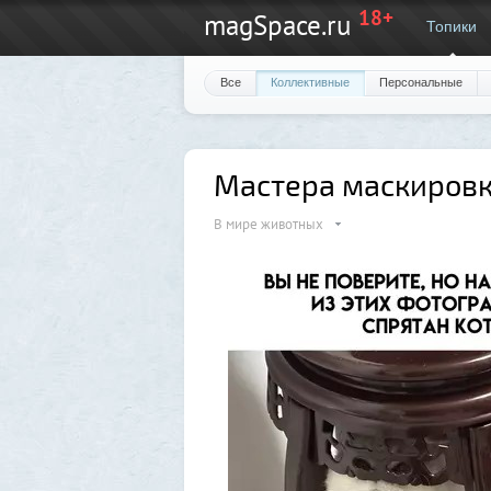
18+
magSpace.ru
Топики
Все
Коллективные
Персональные
Мастера маскиров
В мире животных