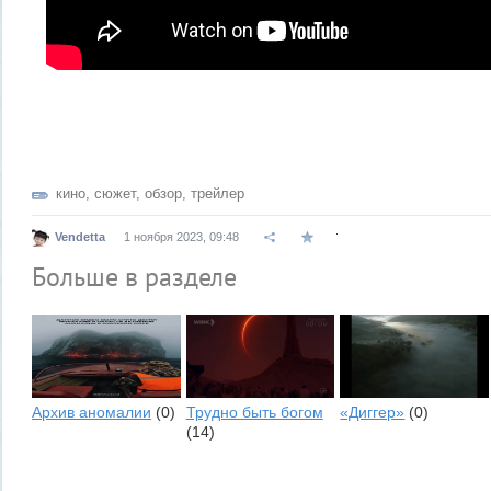
кино
,
сюжет
,
обзор
,
трейлер
.
Vendetta
1 ноября 2023, 09:48
Больше в разделе
Архив аномалии
(0)
Трудно быть богом
«Диггер»
(0)
(14)