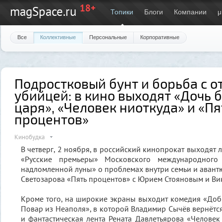
18+
magSpace.ru
Топики
Блоги
Компании
μ
Все
Коллективные
Персональные
Корпоративные
Подростковый бунт и борьба с о
убийцей: в кино выходят «Дочь 
царя», «Человек ниоткуда» и «Пя
процентов»
Кинобудка
В четверг, 2 ноября, в российский кинопрокат выходят 
«Русские премьеры» Московского международного
надломленной луны» о проблемах внутри семьи и аван
Светозарова «Пять процентов» с Юрием Стояновым и Ви
Кроме того, на широкие экраны выходит комедия «Доб
Повар из Неаполя», в которой Владимир Сычёв вернётся
и фантастическая лента Рената Давлетьярова «Человек