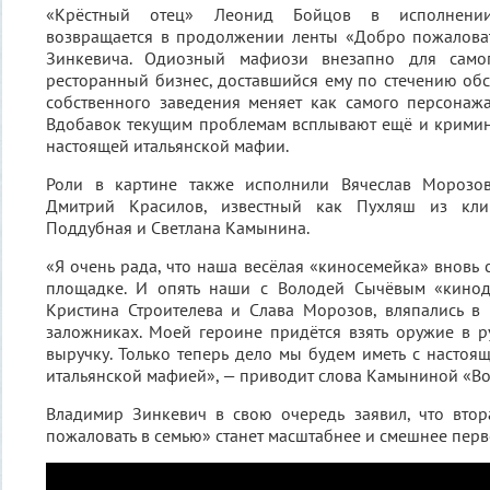
«Крёстный отец» Леонид Бойцов в исполнени
возвращается в продолжении ленты «Добро пожалова
Зинкевича. Одиозный мафиози внезапно для самог
ресторанный бизнес, доставшийся ему по стечению обст
собственного заведения меняет как самого персонажа
Вдобавок текущим проблемам всплывают ещё и кримин
настоящей итальянской мафии.
Роли в картине также исполнили Вячеслав Морозов
Дмитрий Красилов, известный как Пухляш из клип
Поддубная и Светлана Камынина.
«Я очень рада, что наша весёлая «киносемейка» вновь 
площадке. И опять наши с Володей Сычёвым «кинод
Кристина Строителева и Слава Морозов, вляпались в
заложниках. Моей героине придётся взять оружие в 
выручку. Только теперь дело мы будем иметь с настоя
итальянской мафией», — приводит слова Камыниной «Во
Владимир Зинкевич в свою очередь заявил, что втор
пожаловать в семью» станет масштабнее и смешнее перв