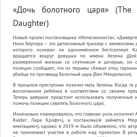
«Дочь болотного царя» (The 
Daughter)
Новый проект постановщика «Иллюзиониста», «Диверге
Нила Бёргера — это детективный триллер с элементами 
которого основан на одноимённом бестселлере К
вращается вокруг девушки по имени Хелена (Дей
размеренной жизнью со спутником и дочерью, но о
полиция сообщает, что из тюрьмы сбежал отец героин
убийца по прозвищу Болотный царь (Бен Мендельсон).
В прошлом преступник похитил мать Хелены. Когда та р
воспитанием ребёнка в соответствии со своими пре
Теперь девушке предстоит использовать полученные 
помочь полиции схватить Болотного царя.
Изначально планировалось, что главную роль исполнит 
Raider: Лара Крофт»), а постановкой займётся Мо
имитацию»), однако в 2019-м было объявлено, что акт
не принимают участия в работе над проектом. В рез