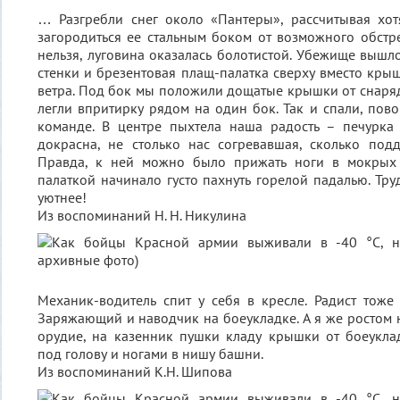
… Разгребли снег около «Пантеры», рассчитывая хо
загородиться ее стальным боком от возможного обстр
нельзя, луговина оказалась болотистой. Убежище выш
стенки и брезентовая плащ-палатка сверху вместо крыш
ветра. Под бок мы положили дощатые крышки от снаря
легли впритирку рядом на один бок. Так и спали, пово
команде. В центре пыхтела наша радость – печурка 
докрасна, не столько нас согревавшая, сколько под
Правда, к ней можно было прижать ноги в мокрых 
палаткой начинало густо пахнуть горелой падалью. Тру
уютнее!
Из воспоминаний Н. Н. Никулина
Механик-водитель спит у себя в кресле. Радист тоже
Заряжающий и наводчик на боеукладке. А я же росто
орудие, на казенник пушки кладу крышки от боеуклад
под голову и ногами в нишу башни.
Из воспоминаний К.Н. Шипова