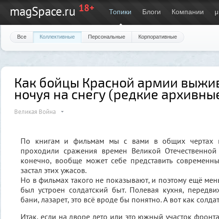
18+
magSpace.ru
Топики
Блоги
Компании
μ
Все
Коллективные
Персональные
Корпоративные
Как бойцы Красной армии выжива
ночуя на снегу (редкие архивны
Великая Война
По книгам и фильмам мы с вами в общих чертах п
проходили сражения времен Великой Отечественной 
конечно, вообще может себе представить современны
застал этих ужасов.
Но в фильмах такого не показывают, и поэтому ещё мен
был устроен солдатский быт. Полевая кухня, передв
бани, лазарет, это всё вроде бы понятно. А вот как солда
Итак, если на дворе лето или это южный участок фронта