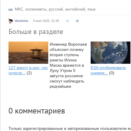
МКС
,
космонавты
,
русский
,
английский
,
язык
.
Vendetta
9 мая 2026, 22:35
Больше в разделе
Инженер Воропаев
объяснил почему
вторая ступень
ракеты Илона
Маска врежется в
127 минут в аду: что
ESA опубликовало
Луну Утром 5
успела...
(2)
снимок...
(0)
августа россияне
смогут наблюдать
редчайшее
явление –
незапланированное
падение ракеты на
Луну....
0
комментариев
Утром 5 августа
Луна...
(1)
Только зарегистрированные и авторизованные пользователи м