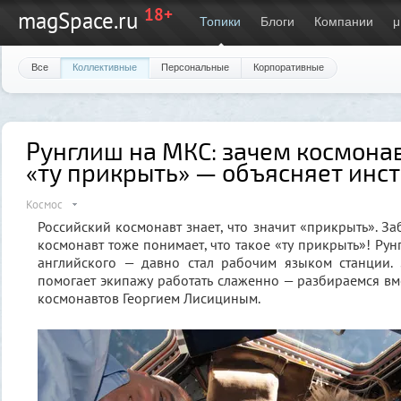
18+
magSpace.ru
Топики
Блоги
Компании
μ
Все
Коллективные
Персональные
Корпоративные
Рунглиш на МКС: зачем космона
«ту прикрыть» — объясняет инс
Космос
Российский космонавт знает, что значит «прикрыть». З
космонавт тоже понимает, что такое «ту прикрыть»! Рун
английского — давно стал рабочим языком станции.
помогает экипажу работать слаженно — разбираемся вме
космонавтов Георгием Лисициным.