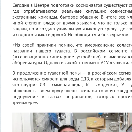
Сегодня в Центре подготовки космонавтов существуют 
где отрабатываются реальные ситуации: совмест
экстренные команды, бытовое общение. В итоге все ч
иной степени владеют двумя языками, что не только 
задачи, но и создает уникальную языковую среду, где с
из одного языка в другой. Не обходится и без курьезов...
«Из своей практики помню, что американские коллег
названии нашего туалета. В российском сегменте 
(ассенизационно-санитарное устройство), в американ
аббревиатуры. Однако в какой-то момент АСУ «захвати
В продолжение туалетной темы — в российском сегме
используются емкости для воды ЕДВ, к которым добавляю
что внутри: -СВ – смывная вода, -К – конденсат, -У –
общения в своем кругу члены экипажа говорят «ведро
недоумение в глазах астронавтов, которых прос
тренажере».