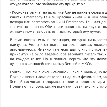
откуда взялось это забавное «ту прикрыть»?
«Космонавтов учат на практике. Самые важные слова и 
книгах: Emergency-1a или красная книга — в ней опи
пожара или разгерметизации. И Emergency-1c — для дей
токсичных веществ. Обе книги написаны на двух язык
экипажа может выбрать тот язык, который ему нужен.
В этих книгах есть информация, которая называется
наизусть». Это список шагов, которые экипаж долже
автоматически. Именно там есть шаг с «ту прикрыть»
прикрыть» не было введено, оба варианта писали так, 
на каждом языке. Но я склонен верить, что эту док
лучшего взаимодействия между Землей и МКС».
Рунглиш, конечно, очень смешной, неканоничный, но н
Пока лингвисты ломают головы над этим феноменом, гд
Землей космонавты открывают люки и понимают друг 
Понимают и спорят, как же все-таки правильно: «приклоу