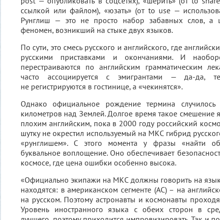
post — опубликовать в соцсетях), «шерить» (от to shar
ссылкой или файлом), «юзать» (от to use — использова
Рунглиш — это не просто набор забавных слов, а 
феномен, возникший на стыке двух языков.
По сути, это смесь русского и английского, где английс
русскими приставками и окончаниями. И наобо
перестраиваются по английским грамматическим ле
часто ассоциируется с эмигрантами — да-да, т
не регистрируются в гостинице, а «чекинятся».
Однако официальное рождение термина случилось
километров над Землей. Долгое время такое смешение я
плохим английским, пока в 2000 году российский космо
шутку не окрестил используемый на МКС гибрид русског
«рунглишем». С этого момента у фразы «найти о
буквальное воплощение. Оно обеспечивает безопаснос
космосе, где цена ошибки особенно высока.
«Официально экипажи на МКС должны говорить на языке 
находятся: в американском сегменте (АС) – на английск
на русском. Поэтому астронавты и космонавты проходя
Уровень иностранного языка с обеих сторон в сре
лучшего, поэтому приходится импровизировать. Так и п