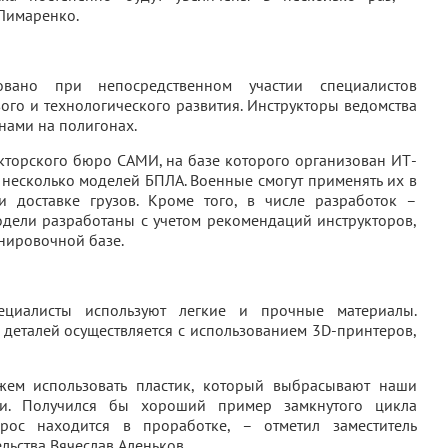
Лимаренко.
овано при непосредственном участии специалистов
ого и технологического развития. Инструкторы ведомства
нами на полигонах.
кторского бюро САМИ, на базе которого организован ИТ-
 несколько моделей БПЛА. Военные смогут применять их в
и доставке грузов. Кроме того, в числе разработок –
одели разработаны с учетом рекомендаций инструкторов,
нировочной базе.
ециалисты используют легкие и прочные материалы.
 деталей осуществляется с использованием 3D-принтеров,
ем использовать пластик, который выбрасывают наши
и. Получился бы хороший пример замкнутого цикла
прос находится в проработке, – отметил заместитель
льства Вячеслав Аленьков.