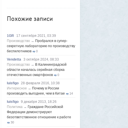
Voldemar
Вчера в 12:35
Первый серийный (!)
Похожие записи
импортозамещенный самолёт МС-21
поднялся в небо
1
Azatoth
6 августа 2026, 16:04
«Она свернула в комнату - и сразу
1GR
17 сентября 2021, 03:39
вспыхнул огонь»: покупательница жилья,
Производство
→
Пробрался в супер-
которое сожгла пенсионерка, рассказала
секретную лабораторию по производству
подробности
беспилотников
2
0
Vendetta
6 августа 2026, 06:03
Vendetta
3 октября 2024, 08:33
Слип для маломерных судов в Магадане
Производство
→
В Калининградской
запустят в тестовом режиме до конца
области началась серийная сборка
лета
отечественных смартфонов
5
0
Frumas
5 августа 2026, 20:09
luisfigo
28 февраля 2016, 10:38
Утром 5 августа Луна «взорвется»:
Интересное
→
Почему в России
падение ракеты Илона Маска на
производить выгоднее, чем в Китае
14
поверхность спутника можно будет
luisfigo
9 декабря 2013, 18:26
наблюдать своими глазами
1
Политика
→
Граждане Российской
Frumas
5 августа 2026, 20:06
Федерации демонстрируют
Форма имеет значение: один капризный
безответственное отношение к работе
клиент или как появились чипсы
1
30