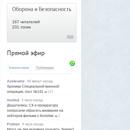
Оборона и Безопасность
167
читателей
231 топик
RSS
Прямой эфир
Комментарии
Публикации
Axelerator
49 минут назад
Хроника Специальной военной
операции, пост №142
277
muskul
2 часа назад
Дошутились: СК и прокуратуру
попросили обратить внимание на
хейтеров фильма о Колобке
1
Frumas
4 часа назад
Могут ли два человека заселить Землю?