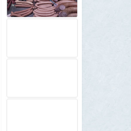
собираются сделать невозможной
7
1GR
1 августа 2026, 12:56
«Одиссея» сдохла: вышел первый
трейлер индийского фильма «Рамаяна»
1
BratOK
1 августа 2026, 00:16
Почему иностранцы охотятся за
советским радиоприёмником
«Океан-214»
2
Allarm
31 июля 2026, 13:09
127 минут в аду: что успела снять
«Венера-13» до того, как её убила жара
2
muskul
31 июля 2026, 08:53
Крузак на прокачку
1
Zmey
31 июля 2026, 08:02
«Жена присаживалась к детям и
тихонько говорила на русском»: как
латвиец переехал в Псковскую область
1
Ult
31 июля 2026, 01:06
Борис Вальехо написал последнюю