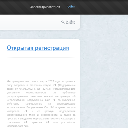
Зарегистрироваться
Войти
Найти
Открытая регистрация
Информируем вас, что 4 марта 2022 года вступили в
силу поправки в Уголовный кодекс РФ (Федеральный
закон от 04.03.2022 г. № 32-ФЗ), устанавливающие
уголовную ответственность за публичное
распространение заведомо ложной информации об
использовании Вооруженных Сил РФ, за публичные
действия, направленные на дискредитацию
использования Вооруженных Сил РФ в целях защиты
интересов РФ и ее граждан, поддержания
международного мира и безопасности, а также за
призывы к введению мер ограничительного характера в
отношении РФ, граждан РФ или российских
юридических лиц.