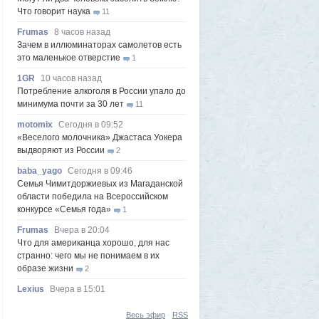
Что говорит наука
11
Frumas
8 часов назад
Зачем в иллюминаторах самолетов есть
это маленькое отверстие
1
1GR
10 часов назад
Потребление алкоголя в России упало до
минимума почти за 30 лет
11
motomix
Сегодня в 09:52
«Веселого молочника» Джастаса Уокера
выдворяют из России
2
baba_yago
Сегодня в 09:46
Семья Чимитдоржиевых из Магаданской
области победила на Всероссийском
конкурсе «Семья года»
1
Frumas
Вчера в 20:04
Что для американца хорошо, для нас
странно: чего мы не понимаем в их
образе жизни
2
Lexius
Вчера в 15:01
Южнокорейская ведущая ведя прямую
трансляцию торгов потеряла все
Весь эфир
10
·
RSS