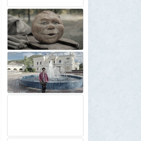
картину и уходит на покой
1
1GR
30 июля 2026, 18:12
Две девушки столкнулись с медведем на
туристической тропе у Магадана
1
1GR
30 июля 2026, 17:30
Что случилось?
2
SuperVal
30 июля 2026, 17:27
Какая страна самая большая на каждом
континенте? В двух ответах ошибаются
почти все
1
Azatoth
30 июля 2026, 17:17
Веселые картинки
12
SuperVal
29 июля 2026, 23:44
Плоская земля
1
SuperVal
29 июля 2026, 23:39
Текущий геополитический расклад
4
Voldemar
29 июля 2026, 21:37
Американские жулики
2
chic
28 июля 2026, 23:38
Режиссёры, которые разносили чужие