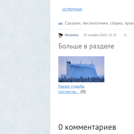
источник
Сахалин
,
беспилотники
,
сборка
,
прои
Vendetta
25 ноября 2022, 01:31
Больше в разделе
Какая судьба
постигла...
(0)
0
комментариев