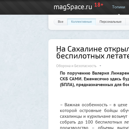
18+
magSpace.ru
Топики
Все
Коллективные
Персональные
На Сахалине открыл
беспилотных летат
Оборона и Безопасность
По поручению Валерия Лимарен
СКБ САМИ. Ежемесячно здесь бу
(БПЛА), предназначенных для бо
– Важная особенность – в цехе
которой островные бойцы обуч
сахалинцы и курильчане возьмут 
собрать до 100 беспилотных ле
производство – объемы выпус