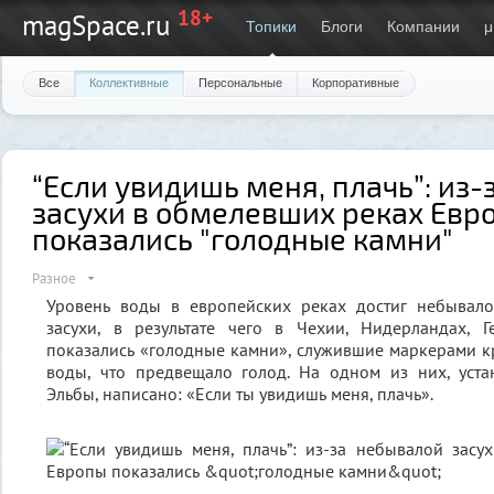
18+
magSpace.ru
Топики
Блоги
Компании
μ
Все
Коллективные
Персональные
Корпоративные
“Если увидишь меня, плачь”: из
засухи в обмелевших реках Евр
показались "голодные камни"
Разное
Уровень воды в европейских реках достиг небывало
засухи, в результате чего в Чехии, Нидерландах,
показались «голодные камни», служившие маркерами 
воды, что предвещало голод. На одном из них, уст
Эльбы, написано: «Если ты увидишь меня, плачь».