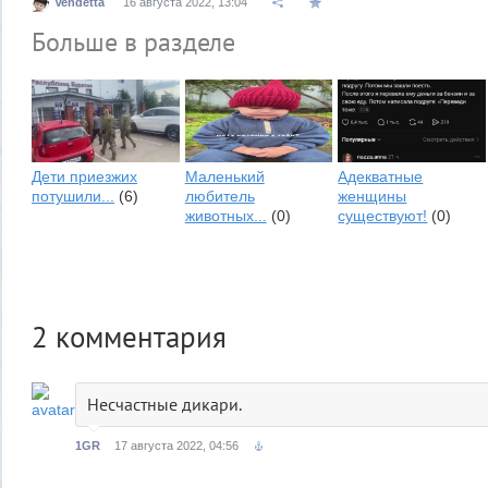
Vendetta
16 августа 2022, 13:04
Больше в разделе
Дети приезжих
Маленький
Адекватные
потушили...
(6)
любитель
женщины
животных...
(0)
существуют!
(0)
2
комментария
Несчастные дикари.
1GR
17 августа 2022, 04:56