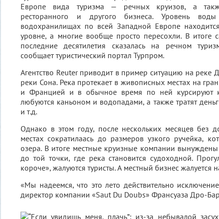
Европе вида туризма — речных круизов, а такж
ресторанного и другого бизнеса. Уровень вод
водохранилищах по всей Западной Европе находитс
уровне, а многие вообще просто пересохли. В итоге с
последние десятилетия сказалась на речном туриз
сообщает туристический портал Турпром.
Агентство Reuter приводит в пример ситуацию на реке 
реки Сона. Река протекает в живописных местах на гр
и Францией и в обычное время по ней курсируют к
любуются каньоном и водопадами, а также тратят деньг
и т.д.
Однако в этом году, после нескольких месяцев без 
местах сократилаась до размеров узкого ручейка, ко
озера. В итоге местные круизные компании вынуждены 
до той точки, где река становится судоходной. Прогу
короче», жалуются туристы. А местный бизнес жалуется н
«Мы надеемся, что это лето действительно исключение
директор компании «Saut Du Doubs» Франсуаза Дро-Бар