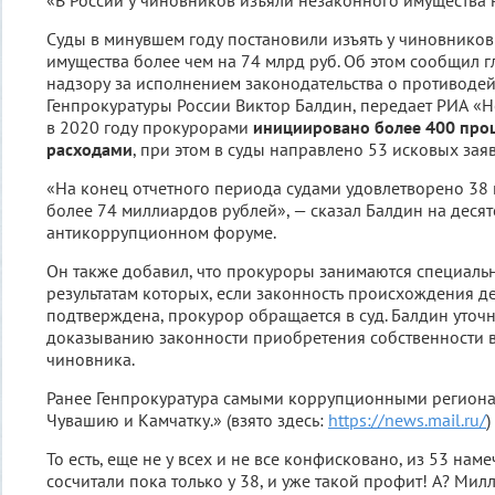
«В России у чиновников изъяли незаконного имущества 
Суды в минувшем году постановили изъять у чиновнико
имущества более чем на 74 млрд руб. Об этом сообщил г
надзору за исполнением законодательства о противоде
Генпрокуратуры России Виктор Балдин, передает РИА «Но
в 2020 году прокурорами
инициировано более 400 проц
расходами
, при этом в суды направлено 53 исковых зая
«На конец отчетного периода судами удовлетворено 38
более 74 миллиардов рублей», — сказал Балдин на деся
антикоррупционном форуме.
Он также добавил, что прокуроры занимаются специаль
результатам которых, если законность происхождения д
подтверждена, прокурор обращается в суд. Балдин уточн
доказыванию законности приобретения собственности 
чиновника.
Ранее Генпрокуратура самыми коррупционными регион
Чувашию и Камчатку.» (взято здесь:
https://news.mail.ru/
)
То есть, еще не у всех и не все конфисковано, из 53 нам
сосчитали пока только у 38, и уже такой профит! А? Мил