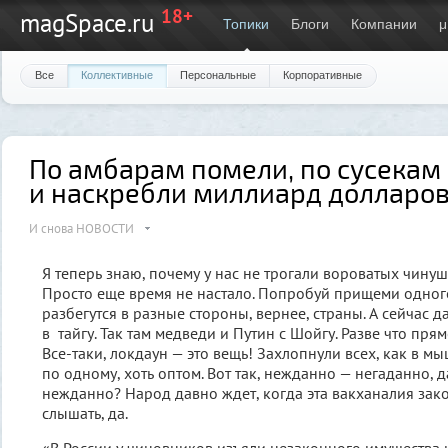
18+
magSpace.ru
Топики
Блоги
Компании
μ
Все
Коллективные
Персональные
Корпоративные
По амбарам помели, по сусекам 
и наскребли миллиард долларов
И снова НОВОСТИ
Я теперь знаю, почему у нас не трогали вороватых чинуш
Просто еще время не настало. Попробуй прищеми одного
разбегутся в разные стороны, вернее, страны. А сейчас 
в тайгу. Так там медведи и Путин с Шойгу. Разве что прям
Все-таки, локдаун — это вещь! Захлопнули всех, как в мы
по одному, хоть оптом. Вот так, нежданно — негаданно, 
нежданно? Народ давно ждет, когда эта вакханалия зако
слышать, да.