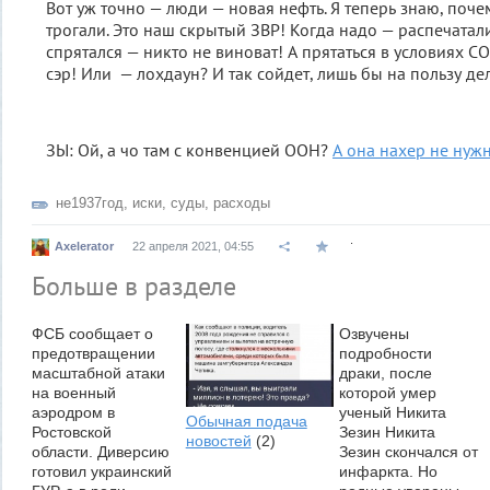
Вот уж точно — люди — новая нефть. Я теперь знаю, почем
трогали. Это наш скрытый ЗВР! Когда надо — распечатали
спрятался — никто не виноват! А прятаться в условиях CO
сэр! Или — лохдаун? И так сойдет, лишь бы на пользу де
ЗЫ: Ой, а чо там с конвенцией ООН?
А она нахер не нужн
не1937год
,
иски
,
суды
,
расходы
.
Axelerator
22 апреля 2021, 04:55
Больше в разделе
ФСБ сообщает о
Озвучены
предотвращении
подробности
масштабной атаки
драки, после
на военный
которой умер
аэродром в
ученый Никита
Обычная подача
Ростовской
Зезин Никита
новостей
(2)
области. Диверсию
Зезин скончался от
готовил украинский
инфаркта. Но