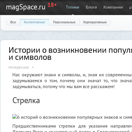
18+
magSpace.ru
Топики
Блоги
Компании
μ
Все
Коллективные
Персональные
Корпоративные
Истории о возникновении попул
и символов
Интересное
Нас окружают знаки и символы, и, зная их современны
задумываемся о том, почему они значат то, что знач
задумываться, потому что мы вам все расскажем!
Стрелка
Предшественниками стрелки для указания направле
Древнем Риме и указательный палец в Средневековой 