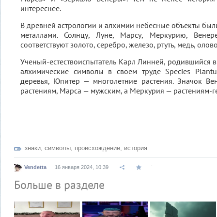
интереснее.
В древней астрологии и алхимии небесные объекты был
металлами. Солнцу, Луне, Марсу, Меркурию, Венер
соответствуют золото, серебро, железо, ртуть, медь, олов
Ученый-естествоиспытатель Карл Линней, родившийся в 
алхимические символы в своем труде Species Plantu
деревья, Юпитер — многолетние растения. Значок Ве
растениям, Марса — мужским, а Меркурия — растениям-
знаки
,
символы
,
происхождение
,
история
.
Vendetta
16 января 2024, 10:39
Больше в разделе