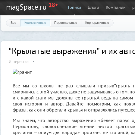
18+
magSpace.ru
Топики
Блоги
Компании
μ
Все
Коллективные
Персональные
Корпоративные
“Крылатые выражения” и их авт
Интересное
Все мы со школы не раз слышали призыв
“
грызть г
смирились с этой участью, даже не задумываясь о том, по
и с какой стати мы должны ее грызть.А ведь на самом 
своя история и автор. Давайте посмотрим, как поя
фразы, как они обретали крылья и отправлялись путеше
Мы знаем, что авторство выражения «белеет парус 
Лермонтову, словосочетание «гений чистой красот
«религия — опиум для народа» произнёс не кто иной, к