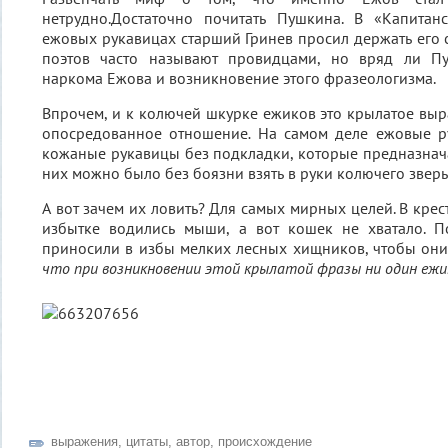
нетрудно.Достаточно почитать Пушкина. В «Капита
ежовых рукавицах старший Гринев просил держать его с
поэтов часто называют провидцами, но вряд ли Пу
наркома Ежова и возникновение этого фразеологизма.
Впрочем, и к колючей шкурке ежиков это крылатое вы
опосредованное отношение
.
На самом деле ежовые ру
кожаные рукавицы без подкладки, которые предназнача
них можно было без боязни взять в руки колючего зверь
А вот зачем их ловить? Для самых мирных целей. В крес
избытке водились мыши, а вот кошек не хватало. 
приносили в избы мелких лесных хищников, чтобы они
что при возникновении этой крылатой фразы ни один ежи
выражения
,
цитаты
,
автор
,
происхождение