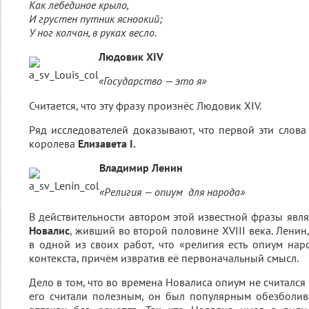
Как лебединое крыло,
И грустен путник ясноокий;
У ног колчан, в руках весло.
Людовик XIV
«Государство — это я»
Считается, что эту фразу произнёс Людовик XIV.
Ряд исследователей доказывают, что первой эти слова
королева
Елизавета I.
Владимир Ленин
«Религия — опиум для народа»
В действительно­сти автором этой известной фразы явл
Новалис
, живший во второй половине XVIII века. Ленин
в одной из своих работ, что «религия есть опиум нар
контекста, причём извратив её первоначальный смысл.
Дело в том, что во времена Новалиса опиум не считался 
его считали полезным, он был популярным обезболи