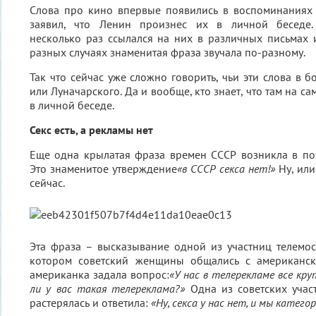
Слова про кино впервые появились в воспоминаниях 
заявил, что Ленин произнес их в личной беседе
несколько раз ссылался на них в различных письмах 
разных случаях знаменитая фраза звучала по-разному.
Так что сейчас уже сложно говорить, чьи эти слова в 
или Луначарского. Да и вообще, кто знает, что там на с
в личной беседе.
Секс есть, а рекламы нет
Еще одна крылатая фраза времен СССР возникла в по
Это знаменитое утверждение
«в СССР секса нет!»
Ну, или
сейчас.
Эта фраза – высказывание одной из участниц телемос
котором советский женщины общались с американск
американка задала вопрос:
«У нас в телерекламе все кру
ли у вас такая телереклама?»
Одна из советских уча
растерялась и ответила:
«Ну, секса у нас нет, и мы катег