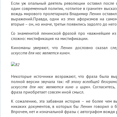
Если уж опальный деятель революции оставил после 
один современный политик, «отлитое в граните» высказы
вождь мирового пролетариата Владимир Ленин оставил
выражений.Правда, одни из этих афоризмов на самом
вторые – он, но иначе, третьи появились задолго до него
Со знаменитой ленинской фразой про «важнейшее из 
сложно: мистификация на мистификации.
Киноманы уверяют, что Ленин дословно сказал сле
искусств для нас является кино».
Некоторые источники возражают, что фраза была выр
полной версии звучала так:
«В эпоху всеобщей безгра
искусств для нас являются кино и цирк».
Согласитесь
фраза приобретает совсем иной смысл.
К сожалению, эта забавная история – не более чем в
никаких документов, в которых бы Ленин говорил о б
Впрочем, нет и изначальной фразы с автографом вождя