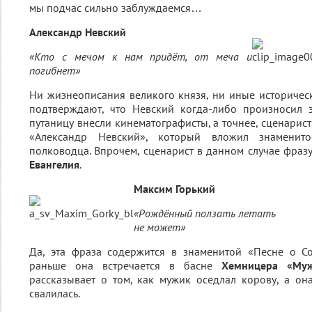
мы подчас сильно заблуждаемся…
Александр Невский
«Кто с мечом к нам придёт, от меча и
погибнет»
Ни жизнеописания великого князя, ни иные историчес
подтверждают, что Невский когда-либо произносил э
путаницу внесли кинематографисты, а точнее, сценарис
«Александр Невский», который вложил знаменит
полководца. Впрочем, сценарист в данном случае фразу
Евангелия
.
Максим Горький
«Рождённый ползать летать
не может»
Да, эта фраза содержится в знаменитой «Песне о Со
раньше она встречается в басне
Хемницера «Му
рассказывает о том, как мужик оседлал корову, а о
свалилась.