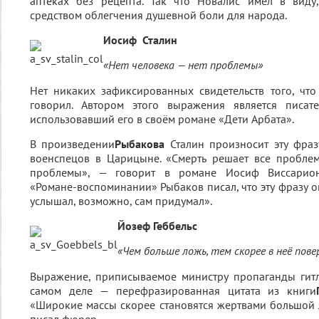
аптеках без рецепта. Так что Новалис имел в виду,
средством облегчения душевной боли для народа.
Иосиф Сталин
«Нет человека — нет проблемы»
Нет никаких зафиксированных свидетельств того, что
говорил. Автором этого выражения является писат
использовавший его в своём романе «Дети Арбата».
В произведении
Рыбакова
Сталин произносит эту фраз
военспецов в Царицыне. «Смерть решает все проблем
проблемы», — говорит в романе Иосиф Виссарион
«Романе-воспоминании» Рыбаков писал, что эту фразу о
услышал, возможно, сам придумал».
Йозеф Геббельс
«Чем больше ложь, тем скорее в неё пов
Выражение, приписываемое министру пропаганды гитл
самом деле — перефразированная цитата из книги
«Широкие массы скорее становятся жертвами большой 