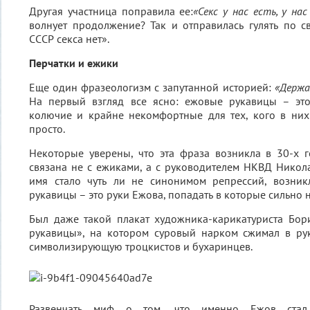
Другая участница поправила ее:
«Секс у нас есть, у на
волнует продолжение? Так и отправилась гулять по с
СССР секса нет».
Перчатки и ежики
Еще один фразеологизм с запутанной историей:
«Держа
На первый взгляд все ясно: ежовые рукавицы – эт
колючие и крайне некомфортные для тех, кого в них
просто.
Некоторые уверены, что эта фраза возникла в 30-х 
связана не с ежиками, а с руководителем НКВД Никол
имя стало чуть ли не синонимом репрессий, возник
рукавицы – это руки Ежова, попадать в которые сильно 
Был даже такой плакат художника-карикатуриста Бо
рукавицы», на котором суровый нарком сжимал в ру
символизирующую троцкистов и бухаринцев.
Развенчать миф о том, что именно Ежов стал