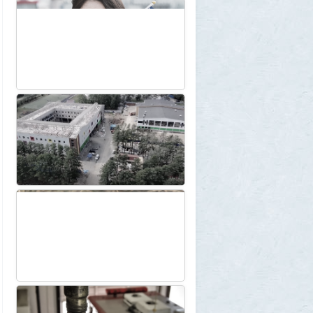
Две девушки столкнулись с медведем на
туристической тропе у Магадана
1
1GR
30 июля 2026, 17:30
Что случилось?
2
SuperVal
30 июля 2026, 17:27
Какая страна самая большая на каждом
континенте? В двух ответах ошибаются
почти все
1
Azatoth
30 июля 2026, 17:17
Веселые картинки
12
SuperVal
29 июля 2026, 23:44
Плоская земля
1
SuperVal
29 июля 2026, 23:39
Текущий геополитический расклад
4
Voldemar
29 июля 2026, 21:37
Американские жулики
2
chic
28 июля 2026, 23:38
Режиссёры, которые разносили чужие
фильмы
5
Azatoth
28 июля 2026, 21:26