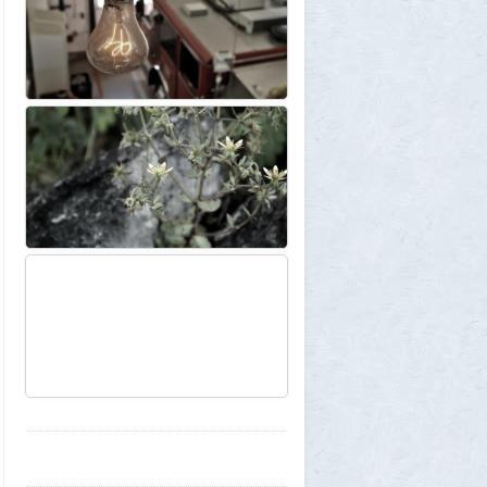
Дети приезжих потушили Вечный огонь и
лишили российского гражданства сразу
две семьи мигрантов
6
1GR
28 июля 2026, 18:25
М или Ж? Как раз и навсегда запомнить
род слова «тюль»?
2
SuperVal
28 июля 2026, 18:12
Сибирские траппы: что скрывается под
огромной частью России
4
Allarm
28 июля 2026, 17:36
Фекальная эпидемия в Тюмени
8
Allarm
28 июля 2026, 17:24
За 500 лет до рождения Христа
1
Allarm
28 июля 2026, 16:50
Хроника Специальной военной
операции, пост №141
335
amg610
28 июля 2026, 16:19
Никакого замора малого бизнеса - так и
не произошло.
23
MicroStar
28 июля 2026, 12:21
Рыжие исчезнут навсегда? Генетики