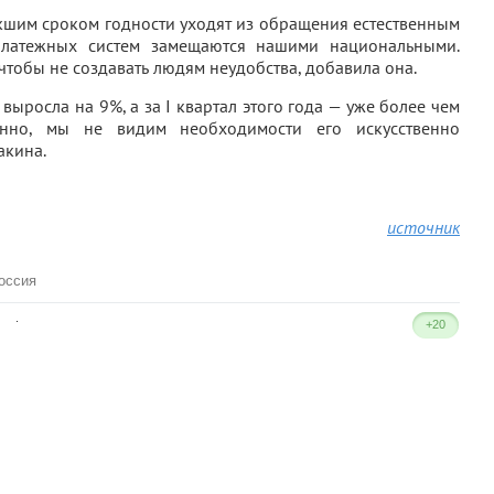
екшим сроком годности уходят из обращения естественным
платежных систем замещаются нашими национальными.
чтобы не создавать людям неудобства, добавила она.
выросла на 9%, а за I квартал этого года — уже более чем
нно, мы не видим необходимости его искусственно
акина.
источник
оссия
.
+20