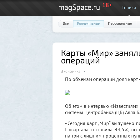
18+
magSpace.ru
Топики
Все
Коллективные
Персональные
Карты «Мир» занял
операций
Экономика
По объемам операций доля карт «
Об этом в интервью «Известиям»
системы Центробанка (ЦБ) Алла Б
«Сегодня карт „Мир“ выпущено по
I квартала составила 44,5%, по
на три с лишним процентных пунк