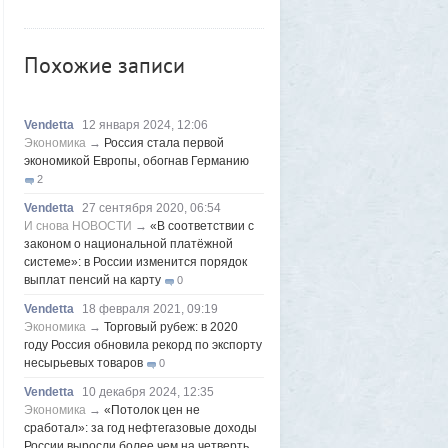
восстановить то, что считалось
утраченным
1
Frumas
Вчера в 01:11
Похожие записи
Китайских роботов-гуманоидов запретят
2
Frumas
4 августа 2026, 20:06
Vendetta
12 января 2024, 12:06
Артемий о текущем моменте
5
Экономика
→
Россия стала первой
Axelerator
4 августа 2026, 18:49
экономикой Европы, обогнав Германию
Южнокорейская ведущая ведя прямую
2
трансляцию торгов потеряла все
9
Vendetta
27 сентября 2020, 06:54
Frumas
3 августа 2026, 21:32
И снова НОВОСТИ
→
«В соответствии с
Почему укусы насекомых зудят и
законом о национальной платёжной
чешутся
системе»: в России изменится порядок
2
выплат пенсий на карту
0
Voldemar
3 августа 2026, 20:17
Как гиганты с Фаэтона и пришельцы из
Vendetta
18 февраля 2021, 09:19
Нибиру строили цивилизации на Земле
Экономика
→
Торговый рубеж: в 2020
году Россия обновила рекорд по экспорту
25
несырьевых товаров
0
1GR
1 августа 2026, 18:36
Леопольд Ашенбреннер: Как 24-летний
Vendetta
10 декабря 2024, 12:35
щегол заработал $30 млрд на
Экономика
→
«Потолок цен не
инвестициях в AI (и потерял их вчера)
сработал»: за год нефтегазовые доходы
3
России выросли более чем на четверть