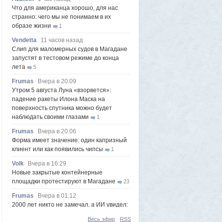
Что для американца хорошо, для нас
странно: чего мы не понимаем в их
образе жизни
1
Vendetta
11 часов назад
Слип для маломерных судов в Магадане
запустят в тестовом режиме до конца
лета
5
Frumas
Вчера в 20:09
Утром 5 августа Луна «взорвется»:
падение ракеты Илона Маска на
поверхность спутника можно будет
наблюдать своими глазами
1
Frumas
Вчера в 20:06
Форма имеет значение: один капризный
клиент или как появились чипсы
1
Volk
Вчера в 16:29
Новые закрытые контейнерные
площадки протестируют в Магадане
23
Frumas
Вчера в 01:12
2000 лет никто не замечал, а ИИ увидел:
как технологии помогают археологам
Весь эфир
·
RSS