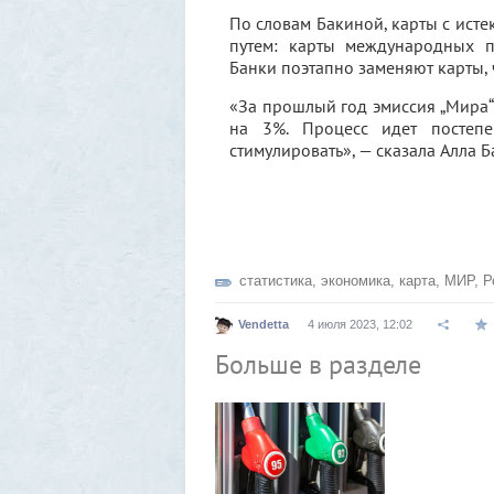
По словам Бакиной, карты с ист
путем: карты международных 
Банки поэтапно заменяют карты, 
«За прошлый год эмиссия „Мира“ 
на 3%. Процесс идет постепе
стимулировать», — сказала Алла Б
статистика
,
экономика
,
карта
,
МИР
,
Р
Vendetta
4 июля 2023, 12:02
Больше в разделе