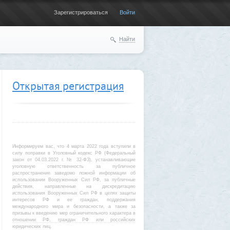
Зарегистрироваться
Войти
Найти
Открытая регистрация
Информируем вас, что 4 марта 2022 года вступили в
силу поправки в Уголовный кодекс РФ (Федеральный
закон от 04.03.2022 г. № 32-ФЗ), устанавливающие
уголовную ответственность за публичное
распространение заведомо ложной информации об
использовании Вооруженных Сил РФ, за публичные
действия, направленные на дискредитацию
использования Вооруженных Сил РФ в целях защиты
интересов РФ и ее граждан, поддержания
международного мира и безопасности, а также за
призывы к введению мер ограничительного характера в
отношении РФ, граждан РФ или российских
юридических лиц.