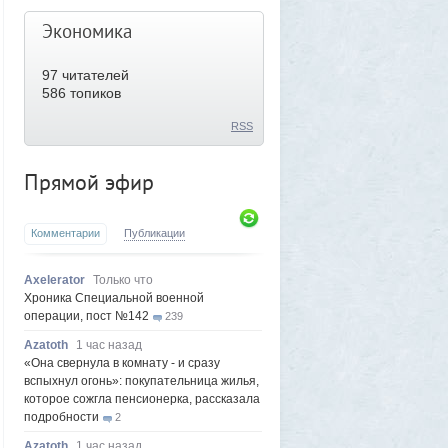
Экономика
97
читателей
586 топиков
RSS
Прямой эфир
Комментарии
Публикации
Axelerator
Только что
Хроника Специальной военной
операции, пост №142
239
Azatoth
1 час назад
«Она свернула в комнату - и сразу
вспыхнул огонь»: покупательница жилья,
которое сожгла пенсионерка, рассказала
подробности
2
Azatoth
1 час назад