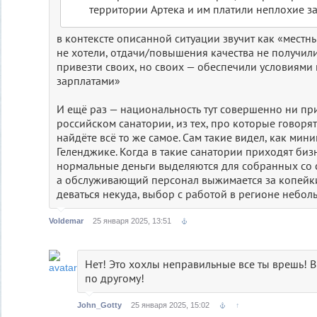
территории Артека и им платили неплохие з
в контексте описанной ситуации звучит как «местн
не хотели, отдачи/повышения качества не получил
привезти своих, но своих — обеспечили условиями
зарплатами»
И ещё раз — национальность тут совершенно ни пр
российском санатории, из тех, про которые говорят
найдёте всё то же самое. Сам такие видел, как мин
Геленджике. Когда в такие санатории приходят биз
нормальные деньги выделяются для собранных со 
а обслуживающий персонал выжимается за копейки
деваться некуда, выбор с работой в регионе неб
Voldemar
25 января 2025, 13:51
Нет! Это хохлы неправильные все ты врешь! В
по другому!
John_Gotty
25 января 2025, 15:02
↑