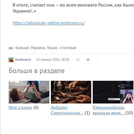
В итоге, считает она — во всем виновата Россия, как бы
Украине!..»
https://absolute-rating.mirtesen.ru/
бывшая Украина
,
Крым
,
столовая
.
Axelerator
25 января 2025, 08:59
Больше в разделе
Мне стыдно
(6)
Арбалет.
Южнокорейская
Смертоносное...
(1)
ведущая ведя...
(10)