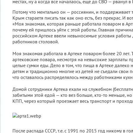
местах, ну а когда все началаось, еще до СВО — рванул в
Потому что ментально он — россиянин, и поддерживает 
Крым стараетя писать так как оно есть, без прекрас. И вот
«Моя знакомая, которая раньше работала поваром в Арт
почему ей пришлось уйти с этой работы. Главная причина 
российском Артеке ввели невыносимые условия работы 
работников столовой.
Моя знакомая работала в Артеке поваром более 20 лет.
артековские повара, несмотря на невысокие зарплаты п
целые сумки еды. Дело в том, что пища в Артеке далеко 
детям и традиционно многие из детей не съедали свои по
что оставалось распределялось между работниками кухн
Домой сотрудники Артека ехали на служебном (бесплатн
забитыми этой едой — кто вез больше, кто-то меньше, но 
КПП, через который проезжает весь транспорт и проход
После распада СССР, т.е. с 1991 по 2015 год никому в г