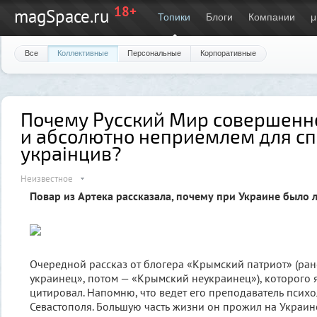
18+
magSpace.ru
Топики
Блоги
Компании
μ
Все
Коллективные
Персональные
Корпоративные
Почему Русский Мир совершенн
и абсолютно неприемлем для с
украiнцив?
Неизвестное
Повар из Артека рассказала, почему при Украине было 
Очередной рассказ от блогера «Крымский патриот» (ра
украинец», потом — «Крымский неукраинец»), которого 
цитировал. Напомню, что ведет его преподаватель психо
Севастополя. Большую часть жизни он прожил на Украин