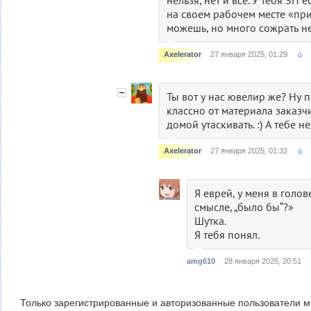
нельзя, нет и всё. У тебя ЗП е
на своем рабочем месте «пр
можешь, но много сожрать не
Axelerator
27 января 2025, 01:29
Ты вот у нас ювелир же? Ну 
классно от материала заказч
домой утаскивать. :) А тебе не
Axelerator
27 января 2025, 01:32
Я еврей, у меня в голов
смысле, „было бы“?»
Шутка.
Я тебя понял.
amg610
28 января 2025, 20:51
Только зарегистрированные и авторизованные пользователи м