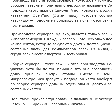
производства принтеров, серверов, ноутбуков и тому по
русские лазерные принтеры с нерусским названием Di
подходят картриджи от Самсунг. А вот новость о русск
названием OpenYard (Оупэн йард), которые собир
навскидку — подобные производства появляются сейча
после дождя.
Производство серверов, однако, является только вер
импортозамещения. Каждый сервер — это несколько де
компонентов, которые закупают у других поставщиков.
составные части для компьютеров везли из Китая,
скручивали вместе отвёрткой и тестировали.
Сборка сервера — тоже важный этап производства. Р
уважать хотя бы по той причине, что она позволяет 
долю прибыли внутри страны. Вместе с тем, 
микроэлектроники требует и подводной части айсбер
по сборке серверов должны гудеть ульями десятки з
составных частей.
Попытаюсь проиллюстрировать на пальцах. Я не эксперт
неточно — широкими неверными мазками.