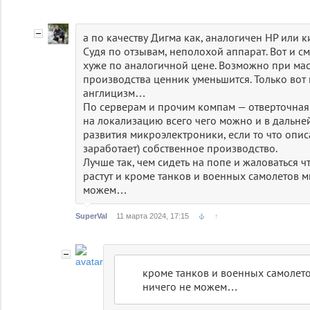
а по качеству Дигма как, аналогичен HP или 
Судя по отзывам, неполохой аппарат. Вот и см
хуже по аналогичной цене. Возможно при м
производства ценник уменьшится. Только вот
англицизм…
По серверам и прочим компам — отверточная
на локализацию всего чего можно и в дальне
развития микроэлектроники, если то что описа
заработает) собственное производство.
Лучше так, чем сидеть на попе и жаловаться чт
растут и кроме танков и военных самолетов 
можем…
SuperVal
11 марта 2024, 17:15
↑
кроме танков и военных самолет
ничего не можем…