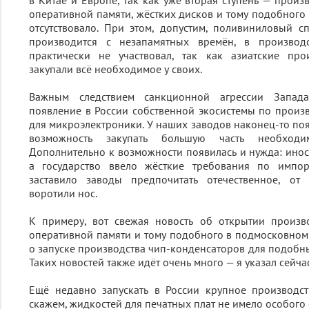
в Китае и Европе, так как уже вторая ступень — произ
оперативной памяти, жёстких дисков и тому подобного 
отсутствовало. При этом, допустим, поливиниловый с
производится с незапамятных времён, в производс
практически не участвовал, так как азиатские прои
закупали всё необходимое у своих.
Важным следствием санкционной агрессии Запада
появление в России собственной экосистемы по произв
для микроэлектроники. У наших заводов наконец-то поя
возможность закупать большую часть необходи
Дополнительно к возможности появилась и нужда: инос
а государство ввело жёсткие требования по импор
заставило заводы предпочитать отечественное, от
воротили нос.
К примеру, вот свежая новость об открытии произво
оперативной памяти и тому подобного в подмосковном 
о запуске производства чип-конденсаторов для подобны
Таких новостей также идёт очень много — я указал сейча
Ещё недавно запускать в России крупное производст
скажем, жидкостей для печатных плат не имело особого