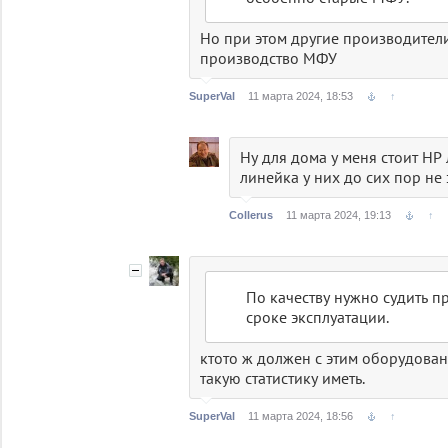
Но при этом другие производители
производство МФУ
SuperVal
11 марта 2024, 18:53
↑
Ну для дома у меня стоит НР л
линейка у них до сих пор не 
Collerus
11 марта 2024, 19:13
↑
По качеству нужно судить п
сроке эксплуатации.
ктото ж должен с этим оборудован
такую статистику иметь.
SuperVal
11 марта 2024, 18:56
↑