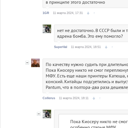
в принципе этого достаточно
1GR
11 марта 2024, 17:31
↑
нет не достаточно. В СССР были и 
ядрена бомба. Это ему помогло?
SuperVal
11 марта 2024, 18:51
↑
По качеству нужно судить при длительно
Пока Киосеру никто не смог переплюнут
МФУ. Есть еще наши принтеры Катюша, 
конский. Китайцы подсуетились и выпус
Pantum, что в полтора-два раза дешевл
Collerus
11 марта 2024, 18:11
↑
Пока Киосеру никто не смог
особенно старые МФУ.