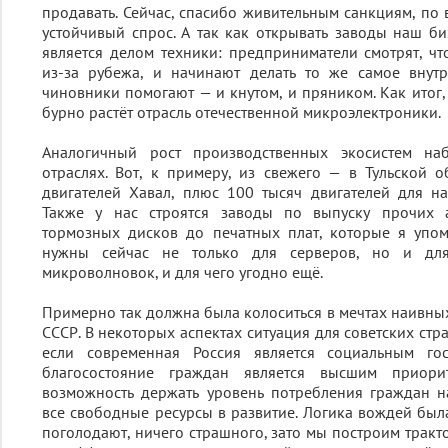
продавать. Сейчас, спасибо живительным санкциям, по 
устойчивый спрос. А так как открывать заводы наш би
является делом техники: предприниматели смотрят, чт
из-за рубежа, и начинают делать то же самое внут
чиновники помогают — и кнутом, и пряником. Как итог,
бурно растёт отрасль отечественной микроэлектроники.
Аналогичный рост производственных экосистем на
отраслях. Вот, к примеру, из свежего — в Тульской о
двигателей Хавал, плюс 100 тысяч двигателей для н
Также у нас строятся заводы по выпуску прочих 
тормозных дисков до печатных плат, которые я упо
нужны сейчас не только для серверов, но и для
микроволновок, и для чего угодно ещё.
Примерно так должна была колоситься в мечтах наивны
СССР. В некоторых аспектах ситуация для советских стр
если современная Россия является социальным гос
благосостояние граждан является высшим приори
возможность держать уровень потребления граждан н
все свободные ресурсы в развитие. Логика вождей была
поголодают, ничего страшного, зато мы построим тракт