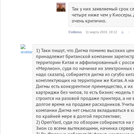
Так у них заявляемый срок с
четыре ниже чем у Киосеры.
очень критично.
Collerus
11 марта 2024, 19:12
↑
1) Таки пишут, что Дигма помимо высоких цен
принадлежит британской компании зарегист
территории Китая и аффилированный с росс
«Мерлион», судя по начинке их электронных
надо сказать), собирается дигма из сугубо ки
комплектующих на территории же Китая. А нас
Дигмы есть конкурентное преимущество, к их
картриджи без чипов, то есть бизнес-модель
строится на разовой продаже принтера, а не
долгое время на продаже расходников. Учиты
компании Дигма нет смысла вкладываться в к
по крайней мере в долгой перспективе;
2) OpenYard, судя по обзорам собираются на
Зион со всеми вытекающими, начинка серверо