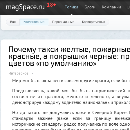
18+
magSpace.ru
Топики
Блоги
Компании
μ
Все
Коллективные
Персональные
Корпоративные
Почему такси желтые, пожарны
красные, а покрышки черные: п
цветов «по умолчанию»
Интересное
Мир мог быть окрашен в совсем другие краски, если бы н
Представляешь, какой мог бы быть патриотический ж
состоял не из красного, желтого и зеленого, а внуша
демонстрируя каждому водителю национальный трикол
Но до такого не додумались даже в Северной Корее.
стандарты важнее (даже если за границу выезжа
исторические стандарты редко получались по воле одно
конкретные цвета были выбраны из рациональных соо