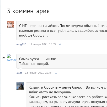
3
комментария
С НГ перешел на айкос. После недели обычный сига
палёная резина и все тут. Глядишь, задолбаюсь чист
вообще брошу…
amg610
11 января 2021, 18:33
Самокрутки — ништяк.
Табак настоящий.
1GR
13 января 2021, 10:48
Кстати, и бросить — легче было… Во всяком с
табак часто не покуришь…
Кажись рассказывал уже: коллега по работе к
самосадом, на рынке у дедули здесь покупал в
сделал одну затяжку, глаза вылезли, желудок 