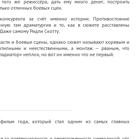
 того же режиссёра, дать ему много денег, построить
лько отличных боевых сцен.
конкурента за счёт именно истории. Противостояние
нную там драматургия и то, как в сюжете расставлены
Даже самому Ридли Скотту.
части и боевые сцены, однако сюжет называют корявым и
отипными и неестественными, а монтаж — рваным, что
ладиатор» неплох, но вот он именно что не первый.
фильм года, который стал одним из самых главных
е за претенциозность и перегруженность символикой, что