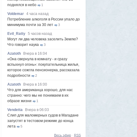
поднялся в небо
1
Voldemar
4 часа назад
Потребление алкоголя в России упало до
минимума почти за 30 лет
3
Evil_Ratty
5 часов назад
Могут ли два человека заселить Землю?
Что говорит наука
3
Azatoth
Вчера в 16:04
«Она свернула в комнату - и сразу
вспыхнул огонь»: покупательница жилья,
которое сожгла пенсионерка, рассказала
подробности
2
Azatoth
Вчера в 16:00
Что для американца хорошо, для нас
странно: чего мы не понимаем в их
образе жизни
1
Vendetta
Вчера в 06:03
Слип для маломерных судов в Магадане
запустят в тестовом режиме до конца
лета
5
Frumas
5 августа 2026, 20:09
Весь эфир
·
RSS