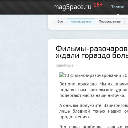
18+
magSpace.ru
Топики
Все
Коллективные
Персональные
Фильмы-разочарова
ждали гораздо бол
Кинобудка
Вот они, красавцы. Мы их, значи
подарят нам зрительское удовол
подёргают нас за наши ниточки.
А они, вы подумайте! Заинтригов
лишь бледной тенью наших ож
продолжениях.
Это наша подборка главных к