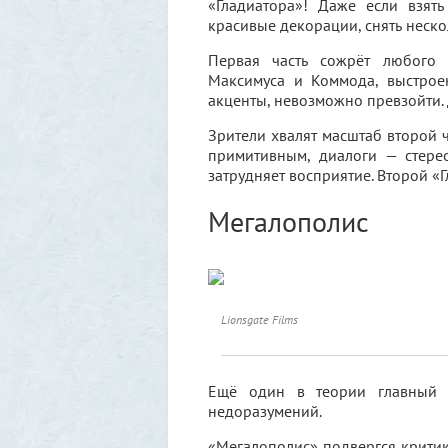
«Гладиатора»! Даже если взять
красивые декорации, снять неско
Первая часть сожрёт любого 
Максимуса и Коммода, выстрое
акценты, невозможно превзойти. 
Зрители хвалят масштаб второй 
примитивным, диалоги — стере
затрудняет восприятие. Второй «Г
Мегалополис
Lionsgate Films
Ещё один в теории главный 
недоразумений.
«Мегалополис» подвергся критик