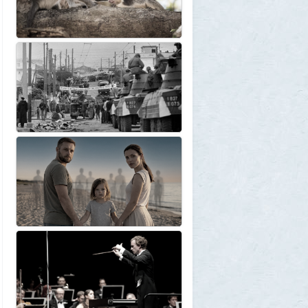
Крузак на прокачку
1
Zmey
31 июля 2026, 08:02
«Жена присаживалась к детям и
тихонько говорила на русском»: как
латвиец переехал в Псковскую область
1
Ult
31 июля 2026, 01:06
Борис Вальехо написал последнюю
картину и уходит на покой
1
1GR
30 июля 2026, 18:12
Две девушки столкнулись с медведем на
туристической тропе у Магадана
1
1GR
30 июля 2026, 17:30
Что случилось?
2
SuperVal
30 июля 2026, 17:27
Какая страна самая большая на каждом
континенте? В двух ответах ошибаются
почти все
1
Azatoth
30 июля 2026, 17:17
Веселые картинки
12
SuperVal
29 июля 2026, 23:44