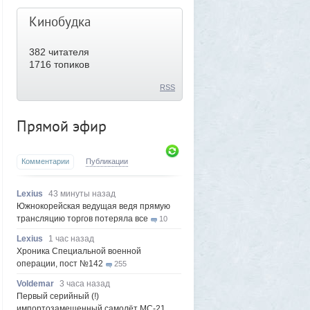
Кинобудка
382
читателя
1716 топиков
RSS
Прямой эфир
Комментарии
Публикации
Lexius
43 минуты назад
Южнокорейская ведущая ведя прямую
трансляцию торгов потеряла все
10
Lexius
1 час назад
Хроника Специальной военной
операции, пост №142
255
Voldemar
3 часа назад
Первый серийный (!)
импортозамещенный самолёт МС-21