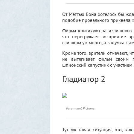
От Мэттью Вона хотелось бы ждат
подобие провального приквела «
Фильм критикуют за излишнюю 
что перегружает восприятие зр
слишком уж много, а задумка с а
Кроме того, зрители отмечают, чт
не вытягивает фильм своим п
шпионский капустник с участием 
Гладиатор 2
Paramount Pictures
Тут уж такая ситуация, что, к