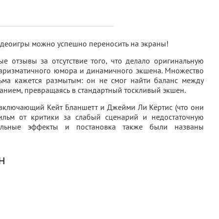
видеоигры можно успешно переносить на экраны!
ые отзывы за отсутствие того, что делало оригинальную
 харизматичного юмора и динамичного экшена. Множество
льма кажется размытым: он не смог найти баланс между
анием, превращаясь в стандартный тоскливый экшен.
 включающий Кейт Бланшетт и Джейми Ли Кёртис (что они
фильм от критики за слабый сценарий и недостаточную
уальные эффекты и постановка также были названы
н