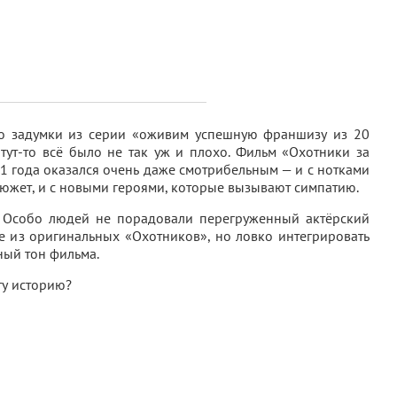
то задумки из серии «оживим успешную франшизу из 20
 тут-то всё было не так уж и плохо. Фильм «Охотники за
 года оказался очень даже смотрибельным — и с нотками
сюжет, и с новыми героями, которые вызывают симпатию.
. Особо людей не порадовали перегруженный актёрский
це из оригинальных «Охотников», но ловко интегрировать
ный тон фильма.
эту историю?