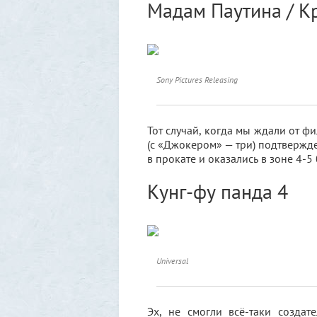
Мадам Паутина / К
Sony Pictures Releasing
Тот случай, когда мы ждали от ф
(с «Джокером» — три) подтвержде
в прокате и оказались в зоне 4-5 
Кунг-фу панда 4
Universal
Эх, не смогли всё-таки созда