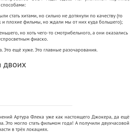
 способами:
ли стать хитами, но сильно не дотянули по качеству (то
уж и плохие фильмы, но ждали мы от них куда большего);
еньшего, но хоть чего-то смотрибельного, а они оказались
спросветным фиаско.
. Это ещё хуже. Это главные разочарования.
а двоих
ний Артура Флека уже как настоящего Джокера, да ещё
а. Это могло стать фильмом года! А получили двухчасовой
асти в трёх локациях.