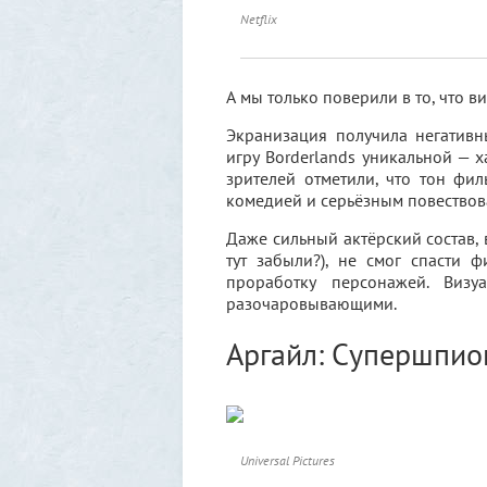
Netflix
А мы только поверили в то, что 
Экранизация получила негативн
игру Borderlands уникальной —
зрителей отметили, что тон фи
комедией и серьёзным повествов
Даже сильный актёрский состав,
тут забыли?), не смог спасти 
проработку персонажей. Виз
разочаровывающими.
Аргайл: Супершпио
Universal Pictures