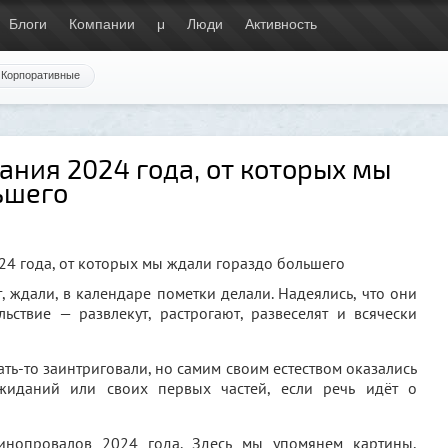
Блоги
Компании
μ
Люди
Активность
Корпоративные
ния 2024 года, от которых мы
ьшего
т, ждали, в календаре пометки делали. Надеялись, что они
ьствие — развлекут, растрогают, развеселят и всячески
ать-то заинтриговали, но самим своим естеством оказались
иданий или своих первых частей, если речь идёт о
инопровалов 2024 года. Здесь мы упомянем картины,