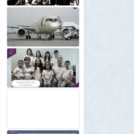
Плоская земля
1
SuperVal
29 июля 2026, 23:39
Текущий геополитический расклад
4
Voldemar
29 июля 2026, 21:37
Американские жулики
2
chic
28 июля 2026, 23:38
Режиссёры, которые разносили чужие
фильмы
5
Azatoth
28 июля 2026, 21:26
Дети приезжих потушили Вечный огонь и
лишили российского гражданства сразу
две семьи мигрантов
6
1GR
28 июля 2026, 18:25
М или Ж? Как раз и навсегда запомнить
род слова «тюль»?
2
SuperVal
28 июля 2026, 18:12
Сибирские траппы: что скрывается под
огромной частью России
4
Allarm
28 июля 2026, 17:36
Фекальная эпидемия в Тюмени
8