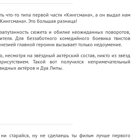
ь что-то типа первой части «Кингсмана», а он выдал нам
Кингсмана». Это большая разница!
запутанность сюжета и обилие неожиданных поворотов,
ителя. Для беззаботного комедийного боевика твистов
мнезией главной героини вызывает только недоумение.
о, несмотря на звёздный актёрский состав, никто из звёзд
рисутствием. Такой вот получился непримечательный
видных актёров и Дуа Липы.
ак ни старайся, ну не сделаешь ты фильм лучше первого