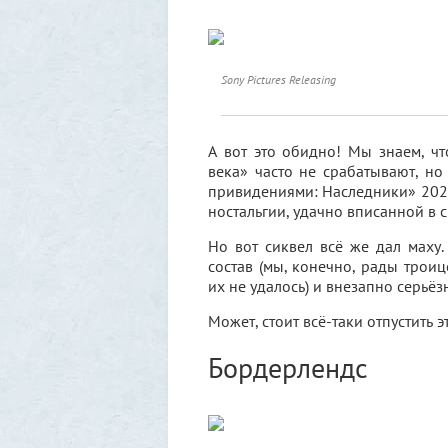
Sony Pictures Releasing
А вот это обидно! Мы знаем, ч
века» часто не срабатывают, но
привидениями: Наследники» 2021
ностальгии, удачно вписанной в 
Но вот сиквел всё же дал маху
состав (мы, конечно, рады трои
их не удалось) и внезапно серьёз
Может, стоит всё-таки отпустить 
Бордерлендс