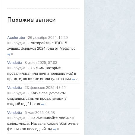
Утром 5 августа Луна «взорвется»:
падение ракеты Илона Маска на
поверхность спутника можно будет
Похожие записи
наблюдать своими глазами
1
Frumas
5 августа 2026, 20:06
Форма имеет значение: один капризный
Axelerator
26 декабря 2024, 12:29
клиент или как появились чипсы
1
Кинобудка
→
Антирейтинг: ТОП-15
Volk
5 августа 2026, 16:29
худших фильмов 2024 года от Metacritic
Новые закрытые контейнерные
0
площадки протестируют в Магадане
23
Vendetta
8 июля 2025, 07:03
Frumas
5 августа 2026, 01:12
Кинобудка
→
Фильмы, которые
2000 лет никто не замечал, а ИИ увидел:
провалились (или почти провалились) в
как технологии помогают археологам
прокате, но все же стали культовыми
2
восстановить то, что считалось
Vendetta
23 февраля 2025, 18:29
утраченным
1
Кинобудка
→
Какие спецэффекты
Frumas
5 августа 2026, 01:11
оказались самыми провальными в
Китайских роботов-гуманоидов запретят
каждый год 21 века
1
2
Vendetta
5 мая 2025, 03:58
Frumas
4 августа 2026, 20:06
Кинобудка
→
Не смешивайте мюзикл и
Артемий о текущем моменте
кинокомиксы: Названы самые убыточные
5
фильмы за последний год
0
Frumas
3 августа 2026, 21:32