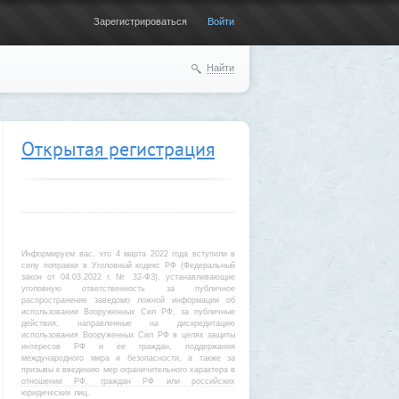
Зарегистрироваться
Войти
Найти
Открытая регистрация
Информируем вас, что 4 марта 2022 года вступили в
силу поправки в Уголовный кодекс РФ (Федеральный
закон от 04.03.2022 г. № 32-ФЗ), устанавливающие
уголовную ответственность за публичное
распространение заведомо ложной информации об
использовании Вооруженных Сил РФ, за публичные
действия, направленные на дискредитацию
использования Вооруженных Сил РФ в целях защиты
интересов РФ и ее граждан, поддержания
международного мира и безопасности, а также за
призывы к введению мер ограничительного характера в
отношении РФ, граждан РФ или российских
юридических лиц.