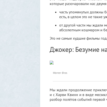
которые разочаровали нас двумя
часть упомянутых должны бы
есть, в целом это не такие 
от другой части мы ждали м
абсолютным кошмаром и бе
Это не самые худшие фильмы года
Джокер: Безумие н
Warner Bros.
Мы ждали продолжение приключе
и с Харви Квинн и в виде мюзикл
разбор полётов событий первой ч