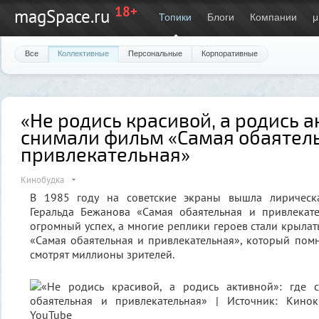
18+
magSpace.ru
Топики
Блоги
Компании
μ
Все
Коллективные
Персональные
Корпоративные
«Не родись красивой, а родись а
снимали фильм «Самая обаятел
привлекательная»
Кинобудка
В 1985 году на советские экраны вышла лирическ
Геральда Бежанова «Самая обаятельная и привлекате
огромный успех, а многие реплики героев стали крылат
«Самая обаятельная и привлекательная», который помн
смотрят миллионы зрителей.