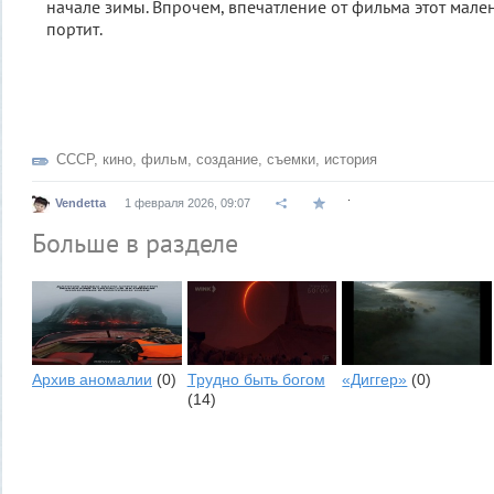
начале зимы. Впрочем, впечатление от фильма этот мале
портит.
СССР
,
кино
,
фильм
,
создание
,
съемки
,
история
.
Vendetta
1 февраля 2026, 09:07
Больше в разделе
Архив аномалии
(0)
Трудно быть богом
«Диггер»
(0)
(14)