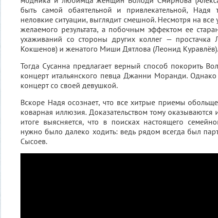
модника и любимца женщин Володи Смирнова (Алексан
быть самой обаятельной и привлекательной, Надя 
неловкие ситуации, выглядит смешной. Несмотря на все у
желаемого результата, а побочным эффектом ее стара
ухаживаний со стороны других коллег — простачка
Кокшенов) и женатого Миши Дятлова (Леонид Куравлёв)
Тогда Сусанна предлагает верный способ покорить Вол
концерт итальянского певца Джанни Моранди. Однако
концерт со своей девушкой.
Вскоре Надя осознает, что все хитрые приемы обольщ
коварная иллюзия. Доказательством тому оказываются 
итоге выясняется, что в поисках настоящего семейн
нужно было далеко ходить: ведь рядом всегда был парт
Сысоев.