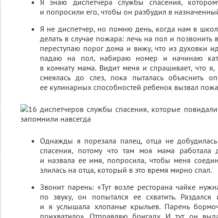
Я знаю диспетчера службы спасения, которо
и попросили его, чтобы он разбудил в назначенный
Я не диспетчер, но помню день, когда нам в школ
делать в случае пожара: лечь на пол и позвонить в
переступаю порог дома и вижу, что из духовки ид
падаю на пол, набираю номер и начинаю ката
в комнату мама. Видит меня и спрашивает, что я,
смеялась до слез, пока пыталась объяснить оп
ее кулинарных способностей ребенок вызвал пож
Однажды я порезала палец, отца не добудилась
спасения, потому что там моя мама работала 
и назвала ее имя, попросила, чтобы меня соеди
злилась на отца, который в это время мирно спал.
Звонит парень: «Тут возле ресторана чайке нужн
по звуку, он попытался ее схватить. Раздался
и я услышала хлопанье крыльев. Парень бормоч
прихватило». Отправляю бригаду. И тут он выдае