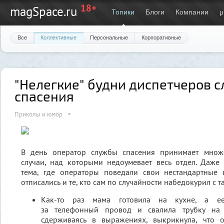
18+
magSpace.ru
Топики
Блоги
Компании
μ
Все
Коллективные
Персональные
Корпоративные
"Нелегкие" будни диспетчеров 
спасения
Приколы и юмор
В день оператор службы спасения принимает множе
случаи, над которыми недоумевает весь отдел. Даже
тема, где операторы поведали свои нестандартные 
отписались и те, кто сам по случайности набедокурил с 
Как-то раз мама готовила на кухне, а ее
за телефонный провод и свалила трубку на
сдерживаясь в выражениях, выкрикнула, что 