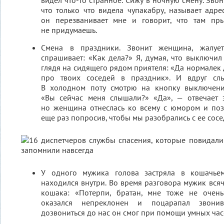
видел что-то странное. Сижу в ночную смену. Зво
что только что видела чупакабру, называет адре
он перезванивает мне и говорит, что там пры
не придумаешь.
Смена в праздники. Звонит женщина, жалует
спрашивает: «Как дела?» Я, думая, что выключи
глядя на сидящего рядом приятеля: «Да нормалек 
про твоих соседей в праздник». И вдруг слы
В холодном поту смотрю на кнопку выключени
«Вы сейчас меня слышали?» «Да», — отвечает з
но женщина отнеслась ко всему с юмором и поз
еще раз попросив, чтобы мы разобрались с ее сосе
У одного мужика голова застряла в кошачье
находился внутри. Во время разговора мужик всяч
кошака: «Потерпи, братан, мне тоже не очень»
оказался непреклонен и поцарапал звонивш
дозвониться до нас он смог при помощи умных час