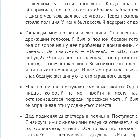
с щенком за такой проступок. Когда она по
обнаружила, что пес каким-то образом набрал те
а диспетчер услышал все ее угрозы. Через нескол
стояла полиция. У меня был веселый перерыв от д
Однажды мне позвонила женщина. Она шептала
дрожащим голосом. Я был в полной боевой готов
она от воров или у нее проблемы с домашними. И
Олень… Он снаружи». — «Олень?» — «Да, пожа
нибудь!» «Что делает этот олень?» — осторожно с
стоит», — отвечает женщина. Выяснилось, что оле
и ни на кого не нападал. И все же пришлось высл
спас бедную женщину от этого страшного зверя.
Мне постоянно поступают смешные звонки. Одн
пиццы, который не мог пройти к месту назн
остановившегося посреди проезжей части. Я бы
он упрашивал птицу сдвинуться с места.
Дед подменял диспетчера в полиции. Поступает з
С наихудшими ожиданиями дедушка отвечает, а на
то, всхлипывая, мямлит: «Он только что сказал с
сказал?» — недоумевает дедушка. «Мой бра