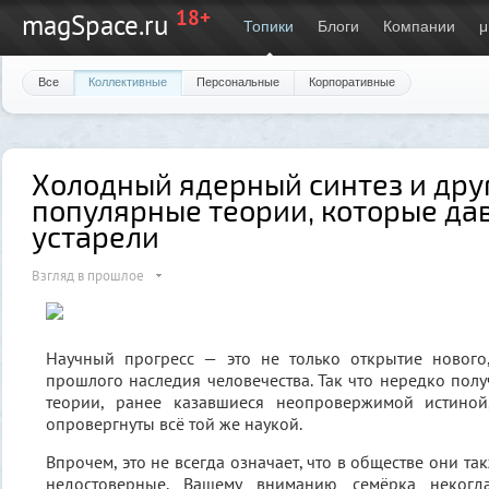
18+
magSpace.ru
Топики
Блоги
Компании
μ
Все
Коллективные
Персональные
Корпоративные
Холодный ядерный синтез и дру
популярные теории, которые да
устарели
Взгляд в прошлое
Научный прогресс — это не только открытие нового
прошлого наследия человечества. Так что нередко получ
теории, ранее казавшиеся неопровержимой истиной
опровергнуты всё той же наукой.
Впрочем, это не всегда означает, что в обществе они т
недостоверные. Вашему вниманию семёрка некогд