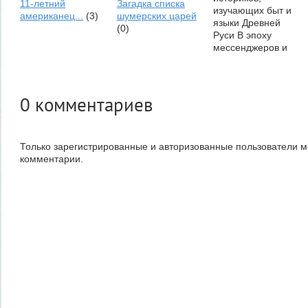
11-летний
Загадка списка
изучающих быт и
американец...
(3)
шумерских царей
языки Древней
(0)
Руси В эпоху
мессенджеров и
электронной почты
люди каждый день
отправляют и
получают
0
комментариев
множество...
Записки из раскопа:
что...
(3)
Только зарегистрированные и авторизованные пользователи м
комментарии.