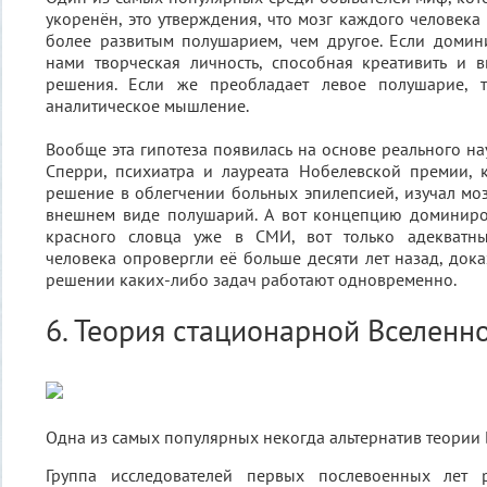
укоренён, это утверждения, что мозг каждого человека
более развитым полушарием, чем другое. Если домин
нами творческая личность, способная креативить и 
решения. Если же преобладает левое полушарие, т
аналитическое мышление.
Вообще эта гипотеза появилась на основе реального н
Сперри, психиатра и лауреата Нобелевской премии, 
решение в облегчении больных эпилепсией, изучал моз
внешнем виде полушарий. А вот концепцию доминир
красного словца уже в СМИ, вот только адекватны
человека опровергли её больше десяти лет назад, дока
решении каких-либо задач работают одновременно.
6. Теория стационарной Вселенн
Одна из самых популярных некогда альтернатив теории
Группа исследователей первых послевоенных лет 