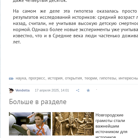
даже четвёртый десяток.
На самом же деле эта гипотеза оказалась просто
результатов исследований историков: средний возраст 
назад, считали, не учитывая высокую детскую смертнос
нормой. Однако более новые эксперименты уже учитывал
известно, что и в Средние века люди частенько дожив
лет.
наука
,
прогресс
,
история
,
открытия
,
теории
,
гипотезы
,
интересн
.
Vendetta
17 апреля 2025, 14:01
Больше в разделе
Новгородские
грамоты стали
важнейшим
источником для
историков,